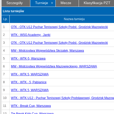
Szczegóły
Turnieje
Mecze
Klasyfikacja PZT
Lista turniejów
Lp.
Nazwa turnieju
1
OTK - OTK U12 Puchar Tenisowej Szkoły Podst., Grodzisk Mazowiecki
2
WTK - WSG Academy , Janki
3
OTK - OTK U12 Puchar Tenisowej Szkoły Podst., Grodzisk Mazowiecki
4
MW - Mistrzostwa Województwa Skrzatek, Warszawa
5
WTK - WTK-5, Warszawa
6
MW - Mistrzostwa Województwa Mazowieckiego, WARSZAWA
7
WTK - WTK 5, WARSZAWA
8
WTK - WTK - 5, Pabianice
9
WTK - WTK 5, WARSZAWA
10
WTK - WTK U12 - Puchar Tenisowej Szkoły Podstawowej, Grodzisk Mazow
11
WTK - Break Cup, Warszawa
12
Tie Break Kids Cup, Warszawa