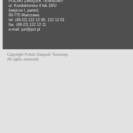
POLSKI ZWIĄZEK TENISOWY
ul. Konduktorska 4 lok.19/U
(wejście I, parter).
00-775 Warszawa
tel. (48-22) 122 12 00, 122 12 01
fax. (48-22) 122 12 11
e-mail: pzt@pzt.pl
Copyright Polski Związek Tenisowy.
All rights reserved