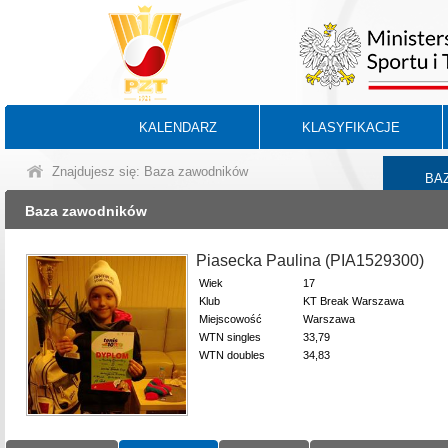
KALENDARZ
KLASYFIKACJE
Znajdujesz się: Baza zawodników
BA
Baza zawodników
Piasecka Paulina (PIA1529300)
Wiek
17
Klub
KT Break Warszawa
Miejscowość
Warszawa
WTN singles
33,79
WTN doubles
34,83