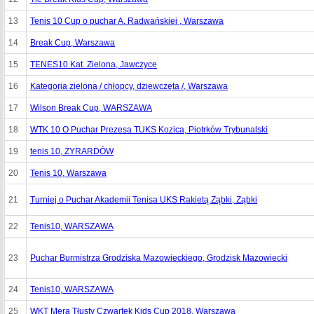
13
Tenis 10 Cup o puchar A. Radwańskiej , Warszawa
14
Break Cup, Warszawa
15
TENES10 Kat. Zielona, Jawczyce
16
Kategoria zielona / chłopcy, dziewczęta /, Warszawa
17
Wilson Break Cup, WARSZAWA
18
WTK 10 O Puchar Prezesa TUKS Kozica, Piotrków Trybunalski
19
tenis 10, ŻYRARDÓW
20
Tenis 10, Warszawa
21
Turniej o Puchar Akademii Tenisa UKS Rakietą Ząbki, Ząbki
22
Tenis10, WARSZAWA
23
Puchar Burmistrza Grodziska Mazowieckiego, Grodzisk Mazowiecki
24
Tenis10, WARSZAWA
25
WKT Mera Tłusty Czwartek Kids Cup 2018, Warszawa