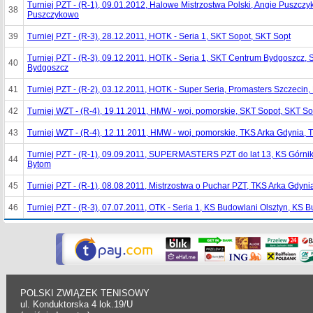
Turniej PZT - (R-1), 09.01.2012, Halowe Mistrzostwa Polski, Angie Puszcz
38
Puszczykowo
39
Turniej PZT - (R-3), 28.12.2011, HOTK - Seria 1, SKT Sopot, SKT Sopt
Turniej PZT - (R-3), 09.12.2011, HOTK - Seria 1, SKT Centrum Bydgoszcz,
40
Bydgoszcz
41
Turniej PZT - (R-2), 03.12.2011, HOTK - Super Seria, Promasters Szczecin
42
Turniej WZT - (R-4), 19.11.2011, HMW - woj. pomorskie, SKT Sopot, SKT So
43
Turniej WZT - (R-4), 12.11.2011, HMW - woj. pomorskie, TKS Arka Gdynia, 
Turniej PZT - (R-1), 09.09.2011, SUPERMASTERS PZT do lat 13, KS Górnik
44
Bytom
45
Turniej PZT - (R-1), 08.08.2011, Mistrzostwa o Puchar PZT, TKS Arka Gdyn
46
Turniej PZT - (R-3), 07.07.2011, OTK - Seria 1, KS Budowlani Olsztyn, KS 
POLSKI ZWIĄZEK TENISOWY
ul. Konduktorska 4 lok.19/U