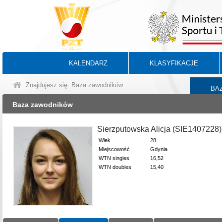
KALENDARZ
KLASYFIKACJE
Znajdujesz się: Baza zawodników
BA
Baza zawodników
Sierzputowska Alicja (SIE1407228)
Wiek
28
Miejscowość
Gdynia
WTN singles
16,52
WTN doubles
15,40