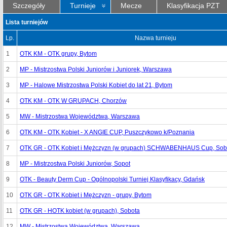
Szczegóły
Turnieje
Mecze
Klasyfikacja PZT
Lista turniejów
Lp.
Nazwa turnieju
1
OTK KM - OTK grupy, Bytom
2
MP - Mistrzostwa Polski Juniorów i Juniorek, Warszawa
3
MP - Halowe Mistrzostwa Polski Kobiet do lat 21, Bytom
4
OTK KM - OTK W GRUPACH, Chorzów
5
MW - Mistrzostwa Województwa, Warszawa
6
OTK KM - OTK Kobiet - X ANGIE CUP, Puszczykowo k/Poznania
7
OTK GR - OTK Kobiet i Mężczyzn (w grupach) SCHWABENHAUS Cup, Sob
8
MP - Mistrzostwa Polski Juniorów, Sopot
9
OTK - Beauty Derm Cup - Ogólnopolski Turniej Klasyfikacy, Gdańsk
10
OTK GR - OTK Kobiet i Mężczyzn - grupy, Bytom
11
OTK GR - HOTK kobiet (w grupach), Sobota
12
MW - Mistrzostwa Województwa, Warszawa