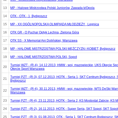
13
MP - Halowe Mistrzostwa Polski Juniorów, Zawada k/Opola
14
OTK - OTK - 1, Bydgoszcz
15
MP - XX OGÓLNOPOLSKA OLIMPIADA MŁODZIEŻY , Legnica
16
OTK GR - O Puchar Optyk Lechna, Zielona Góra
17
OTK SS - X Memoriał Ani Dolińskiej, Warszawa
18
MP - HALOWE MISTRZOSTWA POLSKI MĘŻCZYZN i KOBIET, Bydgoszcz
19
MP - HALOWE MISTRZOSTWA POLSKI, Sopot
Turniej WZT - (R-4), 14.12.2013, HMW - woj. mazowieckie, UKS Okęcie S
20
Okęcie Sport Warszawa
Turniej PZT - (R-3), 07.12.2013, HOTK - Seria 1, SKT Centrum Bydgoszcz,
21
Bydgoszcz
Turniej WZT - (R-4), 30.11.2013, HMW - woj. mazowieckie, WTS DeSki Wa
22
Warszawa
23
Turniej PZT - (R-4), 23.11.2013, HOTK - Seria 2, KS Mostostal Zabrze, KS 
24
Turniej PZT - (R-2), 16.11.2013, HOTK - Super Seria, SKT Sopot, SKT Sopo
25
Turniej PZT - (R-3), 01.08.2013, OTK - Seria 1, SKT Centrum Bydgoszcz,