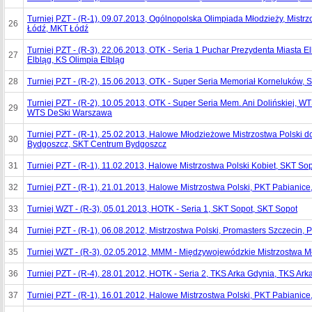
Turniej PZT - (R-1), 09.07.2013, Ogólnopolska Olimpiada Młodzieży, Mistrz
26
Łódź, MKT Łódź
Turniej PZT - (R-3), 22.06.2013, OTK - Seria 1 Puchar Prezydenta Miasta E
27
Elbląg, KS Olimpia Elbląg
28
Turniej PZT - (R-2), 15.06.2013, OTK - Super Seria Memoriał Korneluków,
Turniej PZT - (R-2), 10.05.2013, OTK - Super Seria Mem. Ani Dolińskiej, 
29
WTS DeSki Warszawa
Turniej PZT - (R-1), 25.02.2013, Halowe Młodzieżowe Mistrzostwa Polski d
30
Bydgoszcz, SKT Centrum Bydgoszcz
31
Turniej PZT - (R-1), 11.02.2013, Halowe Mistrzostwa Polski Kobiet, SKT So
32
Turniej PZT - (R-1), 21.01.2013, Halowe Mistrzostwa Polski, PKT Pabianic
33
Turniej WZT - (R-3), 05.01.2013, HOTK - Seria 1, SKT Sopot, SKT Sopot
34
Turniej PZT - (R-1), 06.08.2012, Mistrzostwa Polski, Promasters Szczecin,
35
Turniej WZT - (R-3), 02.05.2012, MMM - Międzywojewódzkie Mistrzostwa M
36
Turniej PZT - (R-4), 28.01.2012, HOTK - Seria 2, TKS Arka Gdynia, TKS Ark
37
Turniej PZT - (R-1), 16.01.2012, Halowe Mistrzostwa Polski, PKT Pabianic