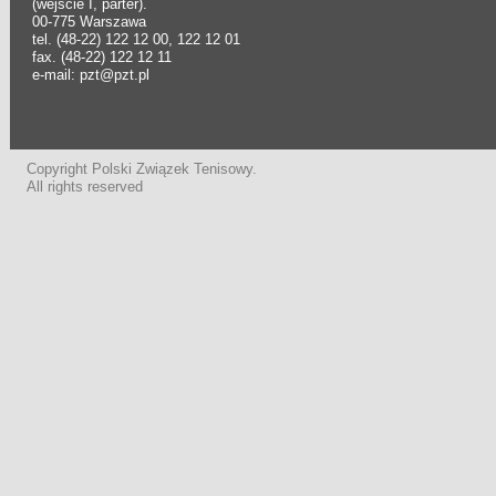
(wejście I, parter).
00-775 Warszawa
tel. (48-22) 122 12 00, 122 12 01
fax. (48-22) 122 12 11
e-mail: pzt@pzt.pl
Copyright Polski Związek Tenisowy.
All rights reserved