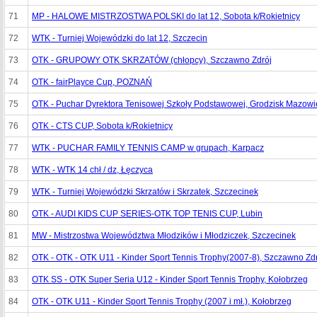
71
MP - HALOWE MISTRZOSTWA POLSKI do lat 12, Sobota k/Rokietnicy
72
WTK - Turniej Wojewódzki do lat 12, Szczecin
73
OTK - GRUPOWY OTK SKRZATÓW (chłopcy), Szczawno Zdrój
74
OTK - fairPlayce Cup, POZNAŃ
75
OTK - Puchar Dyrektora Tenisowej Szkoły Podstawowej, Grodzisk Mazowi
76
OTK - CTS CUP, Sobota k/Rokietnicy
77
WTK - PUCHAR FAMILY TENNIS CAMP w grupach, Karpacz
78
WTK - WTK 14 chł / dz, Łęczyca
79
WTK - Turniej Wojewódzki Skrzatów i Skrzatek, Szczecinek
80
OTK - AUDI KIDS CUP SERIES-OTK TOP TENIS CUP, Lubin
81
MW - Mistrzostwa Województwa Młodzików i Młodziczek, Szczecinek
82
OTK - OTK - OTK U11 - Kinder Sport Tennis Trophy(2007-8), Szczawno Zd
83
OTK SS - OTK Super Seria U12 - Kinder Sport Tennis Trophy, Kołobrzeg
84
OTK - OTK U11 - Kinder Sport Tennis Trophy (2007 i mł.), Kołobrzeg