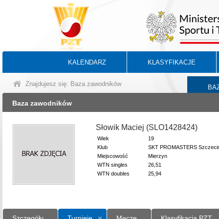
KALENDARZ
KLASYFIKACJE
Znajdujesz się: Baza zawodników
BA
Baza zawodników
Słowik Maciej (SLO1428424)
Wiek
19
Klub
SKT PROMASTERS Szczeci
Miejscowość
Mierzyn
WTN singles
26,51
WTN doubles
25,94
Szczegóły
Turnieje
Mecze
Klasyfikacja PZT