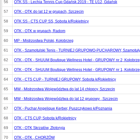
56
OTK SS - Lechia Tennis Cup Gdańsk 2019 - TE U12, Gdańsk
57
OTK - OTK do lat 12 w grupach, Szczecin
58
OTK SS - CTS CUP SS, Sobota k/Rokietnicy
59
OTK - OTK w grupach, Radom
60
MP - Mistrzostwa Polski, Kołobrzeg
61
OTK - Szamotulski Tenis - TURNIEJ GRUPOWO-PUCHAROWY, Szamotuł
62
OTK - OTK - SHUUM Boutique Wellness Hotel - GRUPOWY nr 2, Kołobrze
63
OTK - OTK - SHUUM Boutique Wellness Hotel - GRUPOWY nr 1, Kołobrze
64
OTK - CTS CUP - TURNIEJ GRUPOWY, Sobota k/Rokietnicy
65
MW - Mistrzostwa Województwa do lat 14 chłopcy, Szczecin
66
MW - Mistrzostwa Województwa do lat 12 grupowy , Szczecin
67
OTK - Puchar Angelique Kerber, Puszczykowo k/Poznania
68
OTK - CTS CUP, Sobota k/Rokietnicy
69
OTK - OTK Skrzatów, Złotoryja
70
OTK - OTK , CHORZÓW