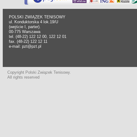
POLSKI ZWIĄZEK TENISOWY
ul. Konduktorska 4 lok.19/U
(wejście I, parter).
00-775 Warszawa
tel. (48-22) 122 12 00, 122 12 01
fax. (48-22) 122 12 11
e-mail: pzt@pzt.pl
Copyright Polski Związek Tenisowy.
All rights reserved