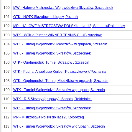
100
MW - Halowe Mistrzostwa Województwa Skrzatów, Szczecinek
101
OTK - HOTK Skrzatów - chłopcy, Poznań
102
MP - HALOWE MISTRZOSTWA POLSKI do lat 12, Sobota k/Rokietnicy
103
WTK - WTK o Puchar WINNER TENNIS CLUB, wrocław
104
WTK - Turniej Wojewódzki Młodzików w grupach, Szczecin
105
WTK - Turniej Wojewódzki Skrzatów, Szczecinek
106
OTK - Ogólnopolski Turniej Skrzatów , Szczecin
107
OTK - Puchar Angelique Kerber, Puszczykowo k/Poznania
108
OTK - Ogólnopolski Turniej Młodzików w grupach, Szczecin
109
WTK - Turniej Wojewódzki Skrzatów w grupach, Szczecin
110
WTK - R-5 Skrzaty (grupowy), Sobota, Rokietnica
111
WTK - Turniej Wojewódzki Skrzatów, Szczecinek
112
MP - Mistrzostwa Polski do lat 12, Kołobrzeg
113
WTK - Turniej Wojewódzki Skrzatów w grupach, Szczecin