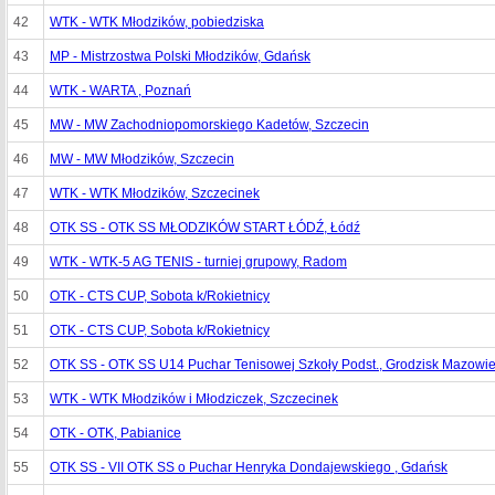
42
WTK - WTK Młodzików, pobiedziska
43
MP - Mistrzostwa Polski Młodzików, Gdańsk
44
WTK - WARTA , Poznań
45
MW - MW Zachodniopomorskiego Kadetów, Szczecin
46
MW - MW Młodzików, Szczecin
47
WTK - WTK Młodzików, Szczecinek
48
OTK SS - OTK SS MŁODZIKÓW START ŁÓDŹ, Łódź
49
WTK - WTK-5 AG TENIS - turniej grupowy, Radom
50
OTK - CTS CUP, Sobota k/Rokietnicy
51
OTK - CTS CUP, Sobota k/Rokietnicy
52
OTK SS - OTK SS U14 Puchar Tenisowej Szkoły Podst., Grodzisk Mazowie
53
WTK - WTK Młodzików i Młodziczek, Szczecinek
54
OTK - OTK, Pabianice
55
OTK SS - VII OTK SS o Puchar Henryka Dondajewskiego , Gdańsk