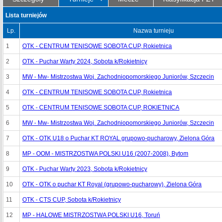
Lista turniejów
Lp.
Nazwa turnieju
1
OTK - CENTRUM TENISOWE SOBOTA CUP, Rokietnica
2
OTK - Puchar Warty 2024, Sobota k/Rokietnicy
3
MW - Mw- Mistrzostwa Woj. Zachodniopomorskiego Juniorów, Szczecin
4
OTK - CENTRUM TENISOWE SOBOTA CUP, Rokietnica
5
OTK - CENTRUM TENISOWE SOBOTA CUP, ROKIETNICA
6
MW - Mw- Mistrzostwa Woj. Zachodniopomorskiego Juniorów, Szczecin
7
OTK - OTK U18 o Puchar KT ROYAL grupowo-pucharowy, Zielona Góra
8
MP - OOM - MISTRZOSTWA POLSKI U16 (2007-2008), Bytom
9
OTK - Puchar Warty 2023, Sobota k/Rokietnicy
10
OTK - OTK o puchar KT Royal (grupowo-pucharowy), Zielona Góra
11
OTK - CTS CUP, Sobota k/Rokietnicy
12
MP - HALOWE MISTRZOSTWA POLSKI U16, Toruń