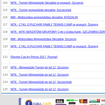
114
WTK - Turniej Wojewódzki Skrzatów w grupach, Szczecin
115
WTK - Turniej wojewódzki skrzatów, Szczecinek
116
MW - Mistrzostwa województwa skrzatów, KOSZALIN
117
WTK - CYKL O PUCHAR FAMILY TENNIS CAMP w grupach, Ściegny
118
WTK - WTK SKRZATÓW-GRUPOWY Cykl o Dzika Karte, SZCZAWNO ZD
119
MW - Mistrzostwa Województwa Skrzatów, Szczecin
120
WTK - CYKL O PUCHAR FAMILY TENNIS CAMP w grupach, Ściegny
121
Playme Cup by Prince 2017, Poznań
122
WTK - Wojewódzki Turniej do lat 12, Szczecin
123
WTK - Turniej Wojewódzki do lat 12, Szczecin
124
WTK - Turniej Wojewódzki do lat 12, Szczecinek
125
WTK - Turniej Wojewódzki do lat 12, Szczecin