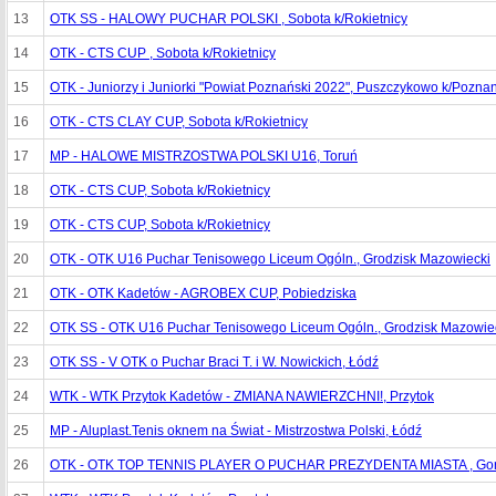
13
OTK SS - HALOWY PUCHAR POLSKI , Sobota k/Rokietnicy
14
OTK - CTS CUP , Sobota k/Rokietnicy
15
OTK - Juniorzy i Juniorki "Powiat Poznański 2022", Puszczykowo k/Pozna
16
OTK - CTS CLAY CUP, Sobota k/Rokietnicy
17
MP - HALOWE MISTRZOSTWA POLSKI U16, Toruń
18
OTK - CTS CUP, Sobota k/Rokietnicy
19
OTK - CTS CUP, Sobota k/Rokietnicy
20
OTK - OTK U16 Puchar Tenisowego Liceum Ogóln., Grodzisk Mazowiecki
21
OTK - OTK Kadetów - AGROBEX CUP, Pobiedziska
22
OTK SS - OTK U16 Puchar Tenisowego Liceum Ogóln., Grodzisk Mazowie
23
OTK SS - V OTK o Puchar Braci T. i W. Nowickich, Łódź
24
WTK - WTK Przytok Kadetów - ZMIANA NAWIERZCHNI!, Przytok
25
MP - Aluplast.Tenis oknem na Świat - Mistrzostwa Polski, Łódź
26
OTK - OTK TOP TENNIS PLAYER O PUCHAR PREZYDENTA MIASTA , Gorz