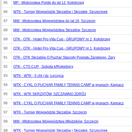
85
MP - Mistrzostwa Polski do lat 12, Kołobrzeg
86
WTK - Turniej Wojewódzki Skrzatów i Skrzatek, Szczecinek
87
MW - Mistrzostwa Województwa do lat 16, Szczecin
88
MW - Mistrzostwa Województwa Skrzatów, Szczecin
89
OTK - OTK - Hotel Pro-Vita Cup - GRUPOWY nr 2, Kołobrzeg
90
OTK - OTK - Hotel Pro-Vita Cup - GRUPOWY nr 1, Kołobrzeg
91
OTK - OTK Skrzatów O Puchar Starosty Powiatu Żarskiego, Żary
92
OTK - CTS CUP , Sobota k/Rokietnicy
93
WTK - WTK - 5 chł / dz, Łęczyca
94
WTK - CYKL O PUCHAR FAMILY TENNIS CAMP w grupach, Karpacz
95
WTK - WTK SKRZATÓW, SZCZAWNO ZDRÓJ
96
WTK - CYKL O PUCHAR FAMILY TENNIS CAMP w grupach, Karpacz
97
WTK - Turniej Wojewódzki Skrzatów, Szczecin
98
MW - MIstrzostwa Województwa Młodzików, Szczecin
99
WTK - Turniej Wojewódzki Skrzatów i Skrzatek, Szczecinek