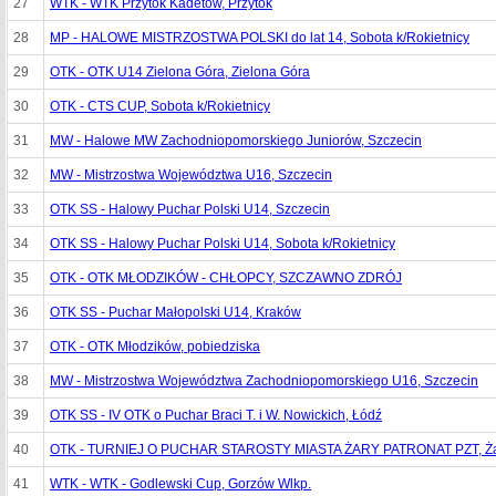
27
WTK - WTK Przytok Kadetów, Przytok
28
MP - HALOWE MISTRZOSTWA POLSKI do lat 14, Sobota k/Rokietnicy
29
OTK - OTK U14 Zielona Góra, Zielona Góra
30
OTK - CTS CUP, Sobota k/Rokietnicy
31
MW - Halowe MW Zachodniopomorskiego Juniorów, Szczecin
32
MW - Mistrzostwa Województwa U16, Szczecin
33
OTK SS - Halowy Puchar Polski U14, Szczecin
34
OTK SS - Halowy Puchar Polski U14, Sobota k/Rokietnicy
35
OTK - OTK MŁODZIKÓW - CHŁOPCY, SZCZAWNO ZDRÓJ
36
OTK SS - Puchar Małopolski U14, Kraków
37
OTK - OTK Młodzików, pobiedziska
38
MW - Mistrzostwa Województwa Zachodniopomorskiego U16, Szczecin
39
OTK SS - IV OTK o Puchar Braci T. i W. Nowickich, Łódź
40
OTK - TURNIEJ O PUCHAR STAROSTY MIASTA ŻARY PATRONAT PZT, Ż
41
WTK - WTK - Godlewski Cup, Gorzów Wlkp.