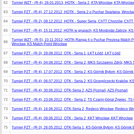
62
Turniej WZT - (R-4), 26.01.2013, HOTK - Seria 2, KTA Wrocław, KTA Wrocła
63
Turniej PZT - (R-4), 27.12.2012, HOTK - Seria 2 o Puchar Spartana, Wrocł
64
Turniej PZT - (R-2), 08.12.2012, HOTK - Super Seria, ChTT Chorzów, ChT
65
Turniej PZT - (R-4), 15.11.2012, HOTK w grupach, KS Mostostal Zabrze, KS
Turniej WZT - (R-5), 10.11.2012, HOTK-Ranga 4 o Puchar Prezesa Match Po
66
Wrocław, KS Match Point Wrocław
67
Turniej PZT - (R-3), 28.08.2012, OTK - Seria 1, ŁKT Łódź, ŁKT Łódź
68
Turniej PZT - (R-4), 04.08.2012, OTK - Seria 2, MKS Szczawno Zdrój, MKS
69
Turniej PZT - (R-4), 17.07.2012, OTK - Seria 2, KS Górnik Bytom, KS Górni
70
Turniej PZT - (R-4), 06.07.2012, OTK - Seria 2, KS Grzegórzecki Kraków, 
71
Turniej PZT - (R-4), 30.06.2012, OTK-Seria 2, AZS Poznań, AZS Poznań
72
Turniej PZT - (R-4), 23.06.2012, OTK - Seria 2, TS Czarni-Góral Żywiec, TS
73
Turniej PZT - (R-4), 16.06.2012, OTK-Seria 2, Redeco Wrocław, Redeco W
74
Turniej PZT - (R-4), 09.06.2012, OTK - Seria 2, KKT Wrocław, KKT Wrocław
75
Turniej PZT - (R-3), 26.05.2012, OTK-Seria 1, KS Górnik Bytom, KS Górnik