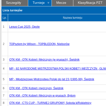
Szczegóły
Turnieje
Mecze
Klasyfikacja PZT
Lista turniejów
Lp.
Nazwa turnieju
1
Lexus Cup 2025, Opole
2
TOPszlem by Wilson - TOPBLEDON, Nieborów
3
OTK KM - OTK Kobiet i Mężczyzn (w grupach), Świdnik
4
MP - 92 NARODOWE MISTRZOSTWA POLSKI KOBIET I MĘŻCZYZN , GLI
5
MP - Młodzieżowe Mistrzostwa Polski do lat 23 (1995-99), Świdnik
6
OTK KM - OTK Kobiet i mężczyzn, Świdnik
7
OTK KM - OTK Kobiet i Mężczyzn w grupach, Bytom
8
OTK KM - CTS CUP - TURNIEJ GRUPOWY, Sobota k/Rokietnicy