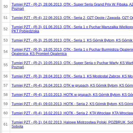
Turniej PZT - (R-2), 28.06.2013, OTK - Super Seria Grand Prix W. Fibaka, 
50
Poznań
51
Turniej PZT - (R-4), 22.06.2013, OTK - Seria 2, OZT Opole / Zawada, OZT 
Turniej PZT - (R-3), 01.06.2013, OTK - Seria 1 o Puchar Marszałka Wielkop
52
PKT Pobiedziska
53
Turniej PZT - (R-3), 25.05.2013, OTK - Seria 1, KS Górnik Bytom, KS Górni
Turniej PZT - (R-3), 18.05.2013, OTK - Seria 1 o Puchar Burmistrza Opalen
54
Opalenica, KS Promień Opalenica
Turniej PZT - (R-2), 10.05.2013, OTK - Super Seria o Puchar Warty, KS Wa
55
Poznań
56
Turniej PZT - (R-3), 28.04.2013, OTK - Seria 1, KS Mostostal Zabrze, KS Mo
57
Turniej PZT - (R-4), 26.04.2013, OTK w grupach, KS Górnik Bytom, KS Gór
58
Turniej PZT - (R-4), 15.03.2013, HOTK w grupach, KS Górnik Bytom, KS Gó
59
Turniej PZT - (R-4), 09.03.2013, HOTK - Seria 2, KS Górnik Bytom, KS Górn
60
Turniej PZT - (R-4), 16.02.2013, HOTK - Seria 2, KTA Wrocław, KTA Wrocła
Turniej PZT - (R-1), 04.02.2013, Halowe Mistrzostwa Polski, POZBRUK, S
61
Sobota