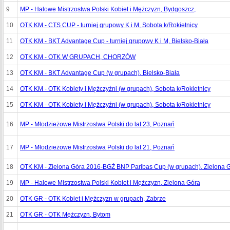
9
MP - Halowe Mistrzostwa Polski Kobiet i Mężczyzn, Bydgoszcz,
10
OTK KM - CTS CUP - turniej grupowy K i M, Sobota k/Rokietnicy
11
OTK KM - BKT Advantage Cup - turniej grupowy K i M, Bielsko-Biała
12
OTK KM - OTK W GRUPACH, CHORZÓW
13
OTK KM - BKT Advantage Cup (w grupach), Bielsko-Biała
14
OTK KM - OTK Kobiety i Mężczyźni (w grupach), Sobota k/Rokietnicy
15
OTK KM - OTK Kobiety i Mężczyźni (w grupach), Sobota k/Rokietnicy
16
MP - Młodzieżowe Mistrzostwa Polski do lat 23, Poznań
17
MP - Młodzieżowe Mistrzostwa Polski do lat 21, Poznań
18
OTK KM - Zielona Góra 2016-BGŻ BNP Paribas Cup (w grupach), Zielona 
19
MP - Halowe Mistrzostwa Polski Kobiet i Mężczyzn, Zielona Góra
20
OTK GR - OTK Kobiet i Mężczyzn w grupach, Zabrze
21
OTK GR - OTK Mężczyzn, Bytom