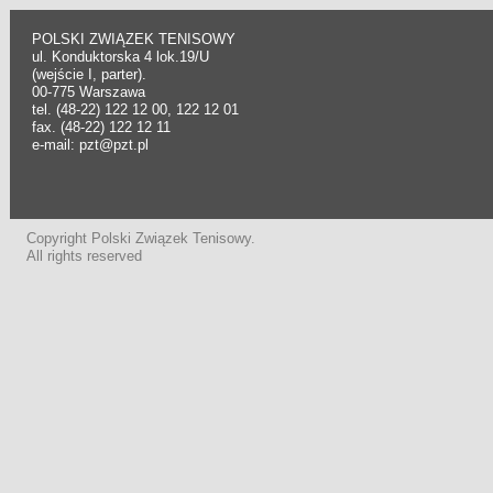
POLSKI ZWIĄZEK TENISOWY
ul. Konduktorska 4 lok.19/U
(wejście I, parter).
00-775 Warszawa
tel. (48-22) 122 12 00, 122 12 01
fax. (48-22) 122 12 11
e-mail: pzt@pzt.pl
Copyright Polski Związek Tenisowy.
All rights reserved