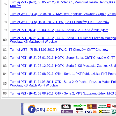
Turniej PZT - (R-3), 05.05.2012, OTR-Seria 1, Memoriał Józefa Hebdy, K
76
Kraków
77
Turniej WZT - (R-4), 28.04.2012, MW - woj. opolskie, Zawada / Opole, Zawa
78
Turniej WZT - (R-5), 10.03.2012, HTW , ChTT Chorzów, ChTT Chorzów
79
Turniej PZT - (R-4), 03.03.2012, HOTK - Seria 2, ZTT KS Górnik Bytom
Turniej PZT - (R-3), 20.01.2012, HOTK - Seria 1, O Puchar Prezesa Machpo
80
Wrocław, KS Matchpoint Wrocław
81
Turniej WZT - (R-5), 14.01.2012, HTW, ChTT Chorzów, ChTT Chorzów
82
Turniej PZT - (R-2), 07.01.2011, HOTK - Super Seria, ChTT Chorzów, ChT
83
Turniej PZT - (R-4), 28.12.2011, HOTK - Seria 2, KS Mostostal Zabrze, KS 
84
Turniej PZT - (R-3), 19.08.2011, OTK - Seria 1, PKT Pobiedziska, PKT Pobi
Turniej PZT - (R-4), 11.08.2011, OTK - Seria 2, O Puchar Prezesa Match Poi
85
Wrocław, KS Match Point Wrocław
86
Turniej PZT - (R-4), 08.08.2011, OTK - Seria 2, MKS Szczawno Zdrój, MKS