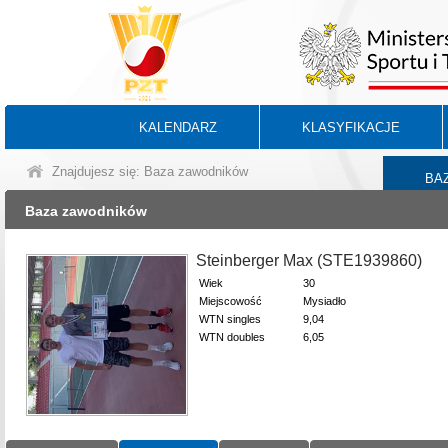
KALENDARZ
KLASYFIKACJE
Znajdujesz się: Baza zawodników
BA
Baza zawodników
Steinberger Max (STE1939860)
Wiek
30
Miejscowość
Mysiadło
WTN singles
9,04
WTN doubles
6,05