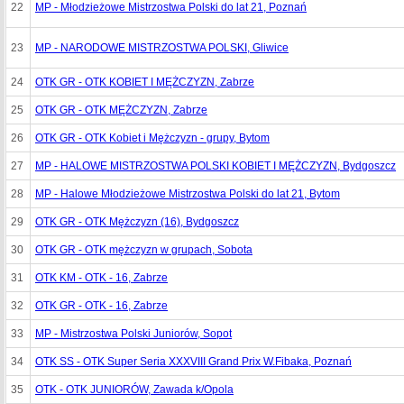
22
MP - Młodzieżowe Mistrzostwa Polski do lat 21, Poznań
23
MP - NARODOWE MISTRZOSTWA POLSKI, Gliwice
24
OTK GR - OTK KOBIET I MĘŻCZYZN, Zabrze
25
OTK GR - OTK MĘŻCZYZN, Zabrze
26
OTK GR - OTK Kobiet i Mężczyzn - grupy, Bytom
27
MP - HALOWE MISTRZOSTWA POLSKI KOBIET I MĘŻCZYZN, Bydgoszcz
28
MP - Halowe Młodzieżowe Mistrzostwa Polski do lat 21, Bytom
29
OTK GR - OTK Mężczyzn (16), Bydgoszcz
30
OTK GR - OTK mężczyzn w grupach, Sobota
31
OTK KM - OTK - 16, Zabrze
32
OTK GR - OTK - 16, Zabrze
33
MP - Mistrzostwa Polski Juniorów, Sopot
34
OTK SS - OTK Super Seria XXXVIII Grand Prix W.Fibaka, Poznań
35
OTK - OTK JUNIORÓW, Zawada k/Opola