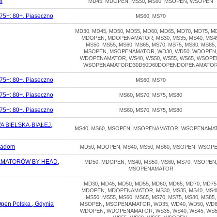
m
MD45, MDOPEN, MS50, MS60, MSOPEN, WSOPEN
5+; 80+, Piaseczno
MS60, MS70
MD30, MD45, MD50, MD55, MD60, MD65, MD70, MD75, M
MDOPEN, MDOPENAMATOR, MS30, MS35, MS40, MS4
MS50, MS55, MS60, MS65, MS70, MS75, MS80, MS85,
MSOPEN, MSOPENAMATOR, WD30, WD50, WDOPEN
WDOPENAMATOR, WS40, WS50, WS55, WS65, WSOPE
WSOPENAMATORD30D50D60DOPENDOPENAMATO
5+; 80+, Piaseczno
MS60, MS70
5+; 80+, Piaseczno
MS60, MS70, MS75, MS80
5+; 80+, Piaseczno
MS60, MS70, MS75, MS80
 BIELSKA-BIAŁEJ,
MS40, MS60, MSOPEN, MSOPENAMATOR, WSOPENAMA
 Radom
MD50, MDOPEN, MS40, MS50, MS60, MSOPEN, WSOP
AMATORÓW BY HEAD,
MD50, MDOPEN, MS40, MS50, MS60, MS70, MSOPEN
MSOPENAMATOR
MD30, MD45, MD50, MD55, MD60, MD65, MD70, MD75
MDOPEN, MDOPENAMATOR, MS30, MS35, MS40, MS4
MS50, MS55, MS60, MS65, MS70, MS75, MS80, MS85,
Open Polska , Gdynia
MSOPEN, MSOPENAMATOR, WD35, WD40, WD50, WD6
WDOPEN, WDOPENAMATOR, WS35, WS40, WS45, WS5