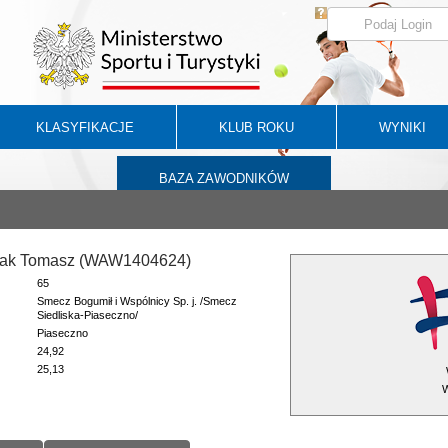
KLASYFIKACJE
KLUB ROKU
WYNIKI
BAZA ZAWODNIKÓW
ak Tomasz (WAW1404624)
65
Smecz Bogumił i Wspólnicy Sp. j. /Smecz
Siedliska-Piaseczno/
Piaseczno
24,92
25,13
W