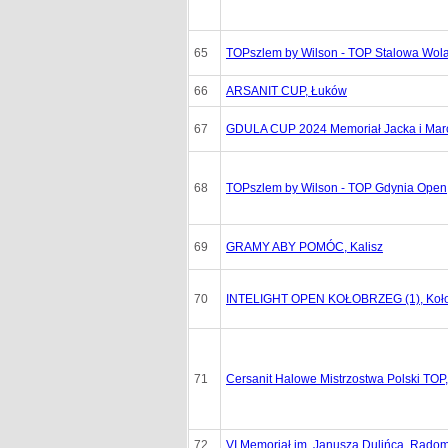
65
TOPszlem by Wilson - TOP Stalowa Wol
66
ARSANIT CUP, Łuków
67
GDULA CUP 2024 Memoriał Jacka i Marc
68
TOPszlem by Wilson - TOP Gdynia Open
69
GRAMY ABY POMÓC, Kalisz
70
INTELIGHT OPEN KOŁOBRZEG (1), Koł
71
Cersanit Halowe Mistrzostwa Polski TOP,
72
VI Memoriał im. Janusza Dulińca, Rado