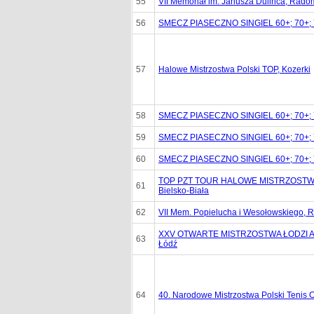
55
VII Memoriał im. Janusza Dulińca, Rado
56
SMECZ PIASECZNO SINGIEL 60+; 70+; 7
57
Halowe Mistrzostwa Polski TOP, Kozerki
58
SMECZ PIASECZNO SINGIEL 60+; 70+; 7
59
SMECZ PIASECZNO SINGIEL 60+; 70+; 7
60
SMECZ PIASECZNO SINGIEL 60+; 70+; 7
TOP PZT TOUR HALOWE MISTRZOSTWA
61
Bielsko-Biała
62
VII Mem. Popielucha i Wesołowskiego,
XXV OTWARTE MISTRZOSTWA ŁODZI 
63
Łódź
64
40. Narodowe Mistrzostwa Polski Tenis 