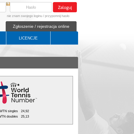
nie znam swojego loginu
/
przypomnij hasło
Zgłoszenie / rejestracja online
LICENCJE
WTN singles
24,92
TN doubles
25,13