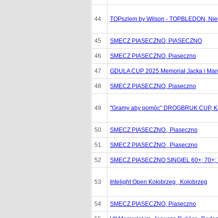
44
TOPszlem by Wilson - TOPBLEDON, Ni
45
SMECZ PIASECZNO, PIASECZNO
46
SMECZ PIASECZNO, Piaseczno
47
GDULA CUP 2025 Memoriał Jacka i Marc
48
SMECZ PIASECZNO, Piaseczno
49
"Gramy aby pomóc" DROGBRUK CUP, Ka
50
SMECZ PIASECZNO , Piaseczno
51
SMECZ PIASECZNO , Piaseczno
52
SMECZ PIASECZNO SINGIEL 60+; 70+; 7
53
Intelight Open Kołobrzeg , Kołobrzeg
54
SMECZ PIASECZNO, Piaseczno