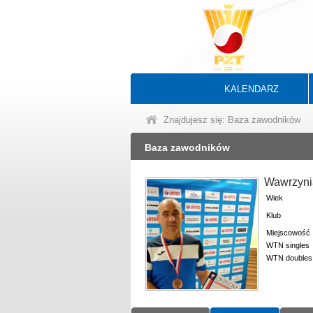
KALENDARZ
Znajdujesz się: Baza zawodników
Baza zawodników
Wawrzyni
Wiek
Klub
Miejscowość
WTN singles
WTN doubles