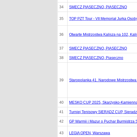
34
SMECZ PIASECZNO, PIASECZNO
35
TOP PZT Tour - VII Memoriał Jurka Osob
36
Otwarte Mistrzostwa Kalisza na 102, Kali
37
SMECZ PIASECZNO, PIASECZNO
38
SMECZ PIASECZNO, Piaseczno
39
Staropolanka 41. Narodowe Mistrzostwa 
40
MESKO CUP 2025, Skarżysko-Kamienn
41
Turniej Tenisowy SIERADZ CUP, Sieradz
42
GP Warmii i Mazur o Puchar Burmistrza 
43
LEGIA OPEN, Warszawa