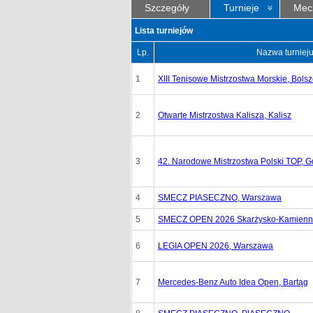
Szczegóły
Turnieje
Mec
Lista turniejów
Lp.
Nazwa turniej
1
XIII Tenisowe Mistrzostwa Morskie, Bols
2
Otwarte Mistrzostwa Kalisza, Kalisz
3
42. Narodowe Mistrzostwa Polski TOP, G
4
SMECZ PIASECZNO, Warszawa
5
SMECZ OPEN 2026 Skarżysko-Kamienna
6
LEGIA OPEN 2026, Warszawa
7
Mercedes-Benz Auto Idea Open, Bartąg