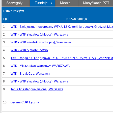
Szczegóły
Turnieje
Mecze
Klasyfikacja PZT
Lista turniejów
Lp.
Nazwa turnieju
1
WTK - Świąteczno-noworoczny WTK U12 Kozerki (grupowy), Grodzisk Maz
2
WTK - WTK skrzatów (chłopcy), Warszawa
3
WTK - WTK młodzików (chłopcy), Warszawa
4
WTK - WTK 5, WARSZAWA
5
TK6 - Ranga 6 U12 grupowa - KOZERKI OPEN KIDS by HEAD, Grodzisk M
6
WTK - Mistrzostwa Warszawy, WARSZAWA
7
WTK - Break Cup, Warszawa
8
WTK - WTK skrzatów (chłopcy), Warszawa
9
Tenis 10 kategoria zielona , Warszawa
10
Łęczna CUP, Łęczna