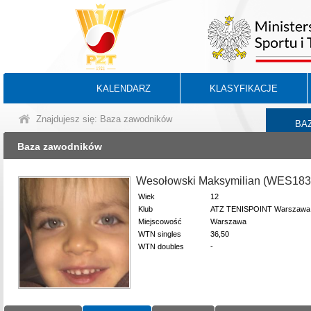
KALENDARZ
KLASYFIKACJE
Znajdujesz się: Baza zawodników
BA
Baza zawodników
Wesołowski Maksymilian (WES183
Wiek
12
Klub
ATZ TENISPOINT Warszawa
Miejscowość
Warszawa
WTN singles
36,50
WTN doubles
-