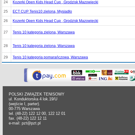
24
Kozerki Open Kids Head Cup , Grodzisk Mazowiecki
25
ECT CUP Tenis10 zielona, Mysiadło
26
Kozerki Open Kids Head Cup , Grodzisk Mazowiecki
27
Tenis 10 kategoria zielona, Warszawa
28
Tenis 10 kategoria zielona, Warszawa
29
Tenis 10 kategoria pomarańczowa, Warszawa
POLSKI ZWIĄZEK TENISOWY
ul. Konduktorska 4 lok.19/U
(wejście I, parter).
00-775 Warszawa
tel. (48-22) 122 12 00, 122 12 01
fax. (48-22) 122 12 11
e-mail: pzt@pzt.pl