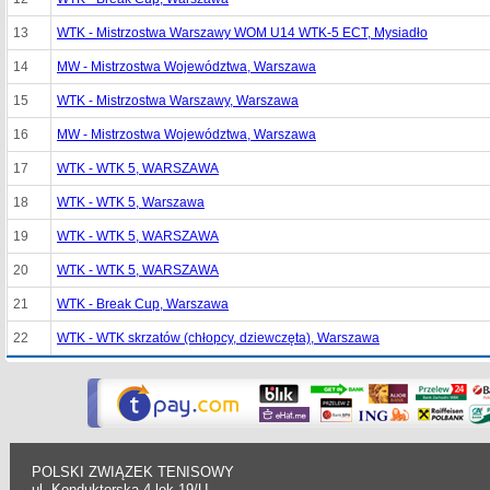
13
WTK - Mistrzostwa Warszawy WOM U14 WTK-5 ECT, Mysiadło
14
MW - Mistrzostwa Województwa, Warszawa
15
WTK - Mistrzostwa Warszawy, Warszawa
16
MW - Mistrzostwa Województwa, Warszawa
17
WTK - WTK 5, WARSZAWA
18
WTK - WTK 5, Warszawa
19
WTK - WTK 5, WARSZAWA
20
WTK - WTK 5, WARSZAWA
21
WTK - Break Cup, Warszawa
22
WTK - WTK skrzatów (chłopcy, dziewczęta), Warszawa
POLSKI ZWIĄZEK TENISOWY
ul. Konduktorska 4 lok.19/U