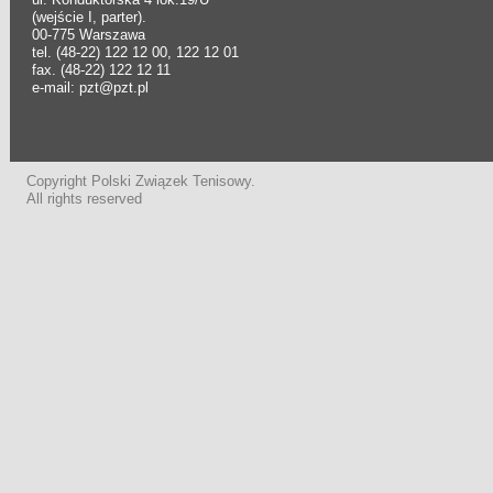
(wejście I, parter).
00-775 Warszawa
tel. (48-22) 122 12 00, 122 12 01
fax. (48-22) 122 12 11
e-mail: pzt@pzt.pl
Copyright Polski Związek Tenisowy.
All rights reserved