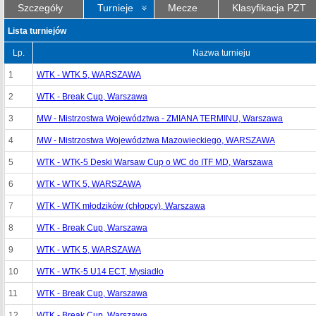
Szczegóły
Turnieje
Mecze
Klasyfikacja PZT
Lista turniejów
Lp.
Nazwa turnieju
1
WTK - WTK 5, WARSZAWA
2
WTK - Break Cup, Warszawa
3
MW - Mistrzostwa Województwa - ZMIANA TERMINU, Warszawa
4
MW - Mistrzostwa Województwa Mazowieckiego, WARSZAWA
5
WTK - WTK-5 Deski Warsaw Cup o WC do ITF MD, Warszawa
6
WTK - WTK 5, WARSZAWA
7
WTK - WTK młodzików (chłopcy), Warszawa
8
WTK - Break Cup, Warszawa
9
WTK - WTK 5, WARSZAWA
10
WTK - WTK-5 U14 ECT, Mysiadło
11
WTK - Break Cup, Warszawa
12
WTK - Break Cup, Warszawa