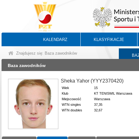
KALENDARZ
KLASYFIKACJE
Znajdujesz się: Baza zawodników
BA
Baza zawodników
Sheka Yahor (YYY2370420)
Wiek
15
Klub
KT TENISWIL Warszawa
Miejscowość
Warszawa
WTN singles
37,35
WTN doubles
32,67