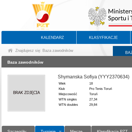
KALENDARZ
KLASYFIKACJE
Znajdujesz się: Baza zawodników
BA
Baza zawodników
Shymanska Sofiya (YYY2370634)
Wiek
18
Klub
Pro Tenis Toruń
Miejscowość
Toruń
WTN singles
27,34
WTN doubles
29,84
Szczegóły
Turnieje
Mecze
Klasyfikacja PZT