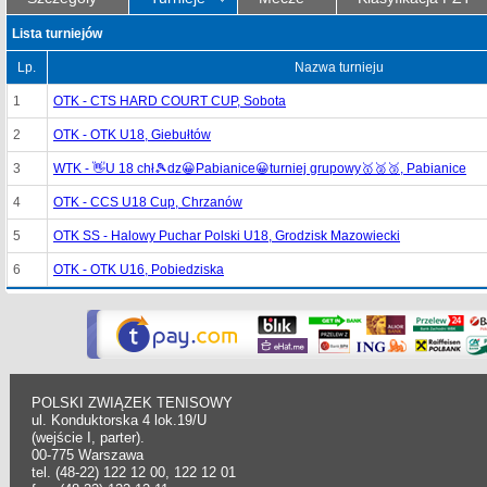
Lista turniejów
Lp.
Nazwa turnieju
1
OTK - CTS HARD COURT CUP, Sobota
2
OTK - OTK U18, Giebułtów
3
WTK - 👋U 18 chł🎾dz😀Pabianice😀turniej grupowy🥇🥈🥉, Pabianice
4
OTK - CCS U18 Cup, Chrzanów
5
OTK SS - Halowy Puchar Polski U18, Grodzisk Mazowiecki
6
OTK - OTK U16, Pobiedziska
POLSKI ZWIĄZEK TENISOWY
ul. Konduktorska 4 lok.19/U
(wejście I, parter).
00-775 Warszawa
tel. (48-22) 122 12 00, 122 12 01