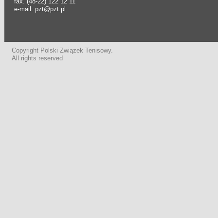
fax. (48-22) 122 12 11
e-mail: pzt@pzt.pl
Copyright Polski Związek Tenisowy.
All rights reserved