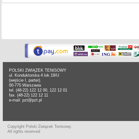
POLSKI ZWIĄZEK TENISOWY
ul. Konduktorska 4 lok.19/U
(wejście I, parter).
00-775 Warszawa
tel. (48-22) 122 12 00, 122 12 01
fax. (48-22) 122 12 11
e-mail: pzt@pzt.pl
Copyright Polski Związek Tenisowy.
All rights reserved