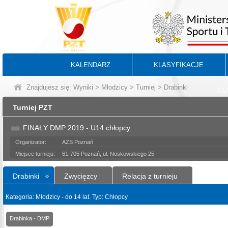
KALENDARZ
KLASYFIKACJE
Znajdujesz się:
Wyniki
>
Młodzicy
>
Turniej
> Drabinki
BA
Turniej PZT
FINAŁY DMP 2019 - U14 chłopcy
Organizator:
AZS Poznań
Miejsce turnieju:
61-705 Poznań, ul. Noskowskiego 25
Drabinki
Zwycięzcy
Relacja z turnieju
Kategoria: Młodzicy - do 14 lat. Typ: Chłopcy
Drabinka - DMP