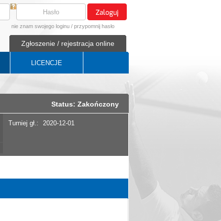
nie znam swojego loginu
/
przypomnij hasło
Zgłoszenie / rejestracja online
LICENCJE
Status: Zakończony
Turniej gł.:
2020-12-01