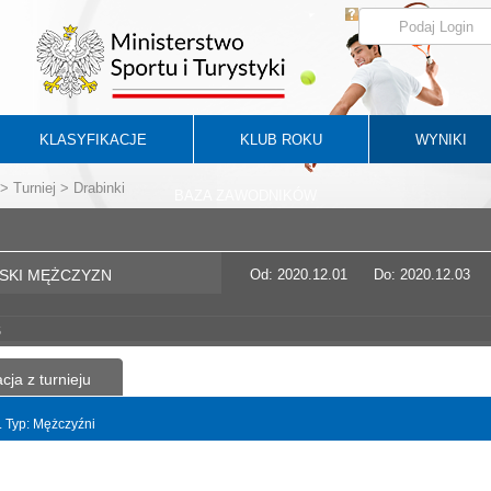
KLASYFIKACJE
KLUB ROKU
WYNIKI
>
Turniej
> Drabinki
BAZA ZAWODNIKÓW
SKI MĘŻCZYZN
Od: 2020.12.01
Do: 2020.12.03
5
cja z turnieju
t. Typ: Mężczyźni