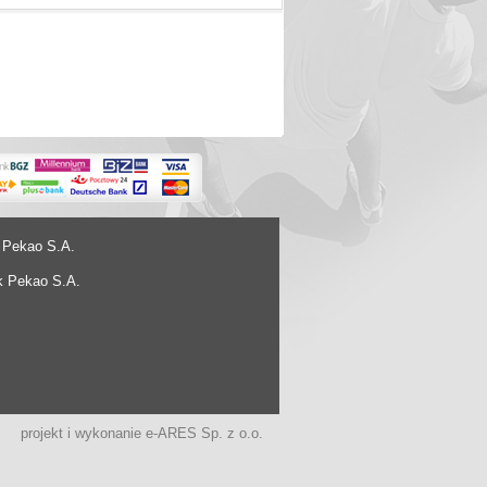
 Pekao S.A.
k Pekao S.A.
projekt i wykonanie
e-ARES Sp. z o.o.