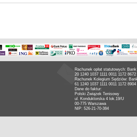
Rachunek opłat statutowych: Bank
20 1240 1037 1111 0011 1172 8672
Rachunek Kolegium Sędziów: Ban
61 1240 1037 1111 0011 1172 8904
Dane do faktur:
Polski Związek Tenisowy
ul. Konduktorska 4 lok.19/U
00-775 Warszawa
NIP: 526-21-70-384