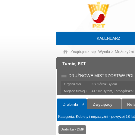
KALENDARZ
Znajdujesz się:
Wyniki
>
Mężczyźni
Turniej PZT
DRUŻNOWE MISTRZOSTWA POL
Organizator:
KS Górnik Bytom
Miejsce turnieju:
41-902 Bytom, Tarnogórska 
Drabinki
Zwycięzcy
Rela
Kategoria: Kobiety i mężczyźni - powyżej 18 la
Drabinka - DMP