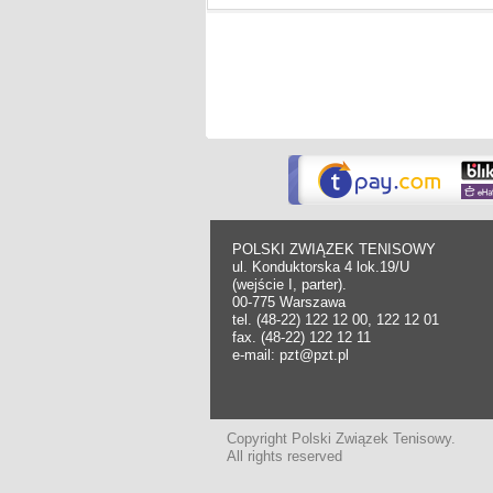
POLSKI ZWIĄZEK TENISOWY
ul. Konduktorska 4 lok.19/U
(wejście I, parter).
00-775 Warszawa
tel. (48-22) 122 12 00, 122 12 01
fax. (48-22) 122 12 11
e-mail: pzt@pzt.pl
Copyright Polski Związek Tenisowy.
All rights reserved