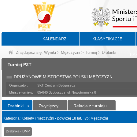
KALENDARZ
KLASYFIKACJE
Znajdujesz się:
Wyniki
>
Mężczyźni
>
Turniej
> Drabinki
BA
Turniej PZT
DRUŻYNOWE MISTROSTWA POLSKI MĘŻCZYZN
Organizator:
SKT Centrum Bydgoszcz
Miejsce turnieju:
85-840 Bydgoszcz, ul. Nowotoruńska 8
Drabinki
Zwycięzcy
Relacja z turnieju
Kategoria: Kobiety i mężczyźni - powyżej 18 lat. Typ: Mężczyźni
Drabinka - DMP