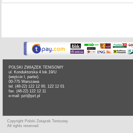
POLSKI ZWIĄZEK TENISOWY
ul. Konduktorska 4 lok.19/U
(wejście I, parter).
00-775 Warszawa
tel. (48-22) 122 12 00, 122 12 01
fax. (48-22) 122 12 11
e-mail: pzt@pzt.pl
Copyright Polski Związek Tenisowy.
All rights reserved