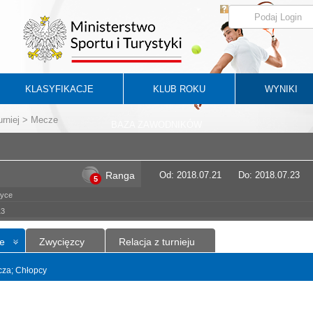
KLASYFIKACJE
KLUB ROKU
WYNIKI
urniej
> Mecze
BAZA ZAWODNIKÓW
Ranga
Od: 2018.07.21
Do: 2018.07.23
5
zyce
13
e
Zwycięzcy
Relacja z turnieju
ncza; Chłopcy