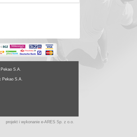
 Pekao S.A.
k Pekao S.A.
projekt i wykonanie
e-ARES Sp. z o.o.