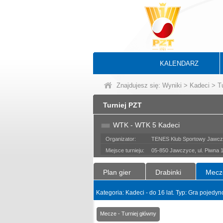
KALENDARZ
Znajdujesz się:
Wyniki
>
Kadeci
>
T
Turniej PZT
WTK - WTK 5 Kadeci
Organizator:
TENES Klub Sportowy Jawc
Miejsce turnieju:
05-850 Jawczyce, ul. Piwna 
Plan gier
Drabinki
Mecz
Kategoria: Kadeci - do 16 lat. Typ: Gra pojedy
Mecze - Turniej główny