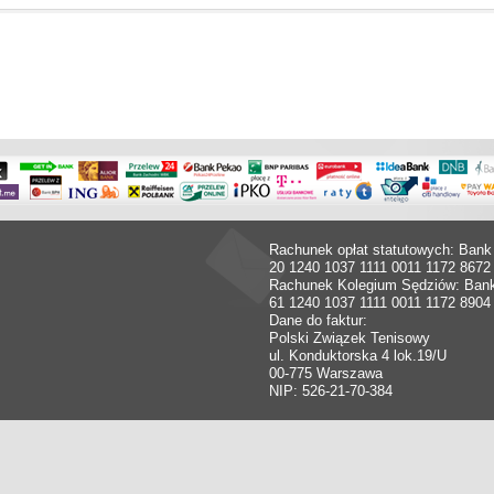
Rachunek opłat statutowych: Bank
20 1240 1037 1111 0011 1172 8672
Rachunek Kolegium Sędziów: Ban
61 1240 1037 1111 0011 1172 8904
Dane do faktur:
Polski Związek Tenisowy
ul. Konduktorska 4 lok.19/U
00-775 Warszawa
NIP: 526-21-70-384