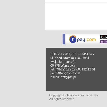
POLSKI ZWIĄZEK TENISOWY
ul. Konduktorska 4 lok.19/U
(wejście I, parter).
00-775 Warszawa
tel. (48-22) 122 12 00, 122 12 01
fax. (48-22) 122 12 11
e-mail: pzt@pzt.pl
Copyright Polski Związek Tenisowy.
All rights reserved