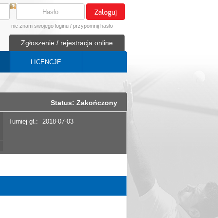
nie znam swojego loginu
/
przypomnij hasło
Zgłoszenie / rejestracja online
LICENCJE
Status: Zakończony
Turniej gł.:
2018-07-03