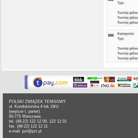
Typ:
Turniej głów
Turniej głów
Turniej głów
Kategoria:
Typ:
Turniej głów
Turniej głów
Turniej głów
POLSKI ZWIĄZEK TENISOWY
ul. Konduktorska 4 lok.19/U
(wejście I, parter).
00-775 Warszawa
tel. (48-22) 122 12 00, 122 12 01
fax. (48-22) 122 12 11
e-mail: pzt@pzt.pl