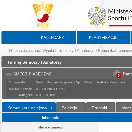
KALENDARZ
KLASYFIKACJE
Znajdujesz się:
Wyniki
>
Seniorzy I Amatorzy
> Komunikat turniejo
BA
Turniej Seniorzy I Amatorzy
SMECZ PIASECZNO
Ran
3
Organizator:
Smecz Bogumił i Wspólnicy Sp. j. /Smecz Siedliska-Piaseczno/
Miejsce turnieju:
05-500 PIASECZNO
Kategorie:
60+, 70+, 80+
Komunikat turniejowy
Selekcja
Drabinki
Mecz
Informacje
Miejsce turnieju