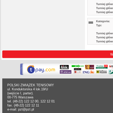
Turniej głów
Turniej głów
Turniej głów
Kategoria:
Typ:
Turniej głów
Turniej głów
Turniej głów
W
POLSKI ZWIĄZEK TENISOWY
ul. Konduktorska 4 lok.19/U
(wejście I, parter).
00-775 Warszawa
tel. (48-22) 122 12 00, 122 12 01
fax. (48-22) 122 12 11
e-mail: pzt@pzt.pl