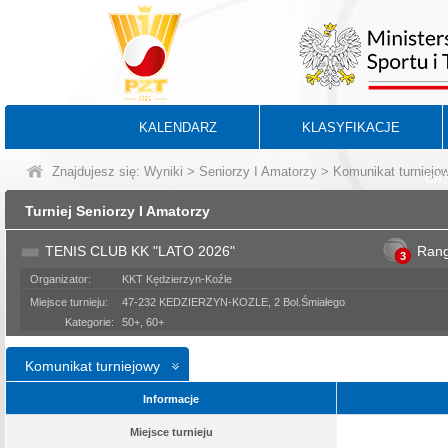
KALENDARZ
KLASYFIKACJE
Znajdujesz się:
Wyniki
>
Seniorzy I Amatorzy
> Komunikat turniejo
BA
Turniej Seniorzy I Amatorzy
TENIS CLUB KK "LATO 2026"
Ran
3
Organizator:
KKT Kędzierzyn-Koźle
Miejsce turnieju:
47-232 KEDZIERZYN-KOZLE, 2 Bol.Śmiałego
Kategorie:
50+, 60+
Komunikat turniejowy
Informacje
Miejsce turnieju