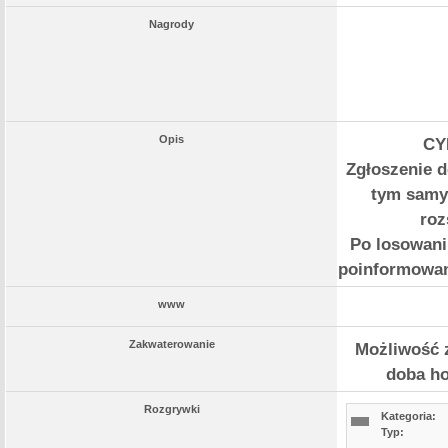
Nagrody
Opis
CY
Zgłoszenie d
tym samym
roz
Po losowani
poinformowan
www
Zakwaterowanie
Możliwość z
doba ho
Rozgrywki
Kategoria:
Typ: