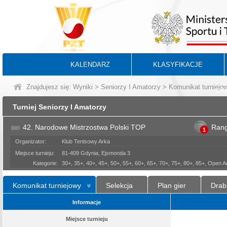
KALENDARZ
KLASYFIKACJE
Znajdujesz się:
Wyniki
>
Seniorzy I Amatorzy
> Komunikat turniejo
BA
Turniej Seniorzy I Amatorzy
42. Narodowe Mistrzostwa Polski TOP
Ran
1
Organizator:
Klub Tenisowy Arka
Miejsce turnieju:
81-409 Gdynia, Ejsmonda 3
Kategorie:
30+, 35+, 40+, 45+, 50+, 55+, 60+, 65+, 70+, 75+, 80+, 85+, Open 
Komunikat turniejowy
Selekcja
Plan gier
Drab
Informacje
Miejsce turnieju