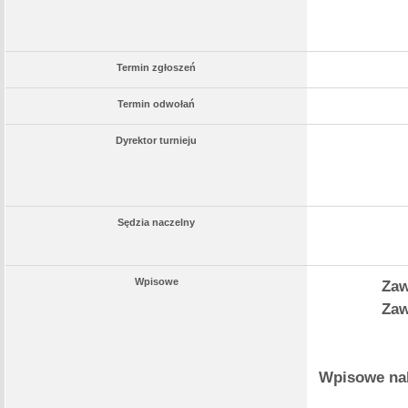
Termin zgłoszeń
Termin odwołań
Dyrektor turnieju
Sędzia naczelny
Wpisowe
Zaw
Zaw
Wpisowe nal