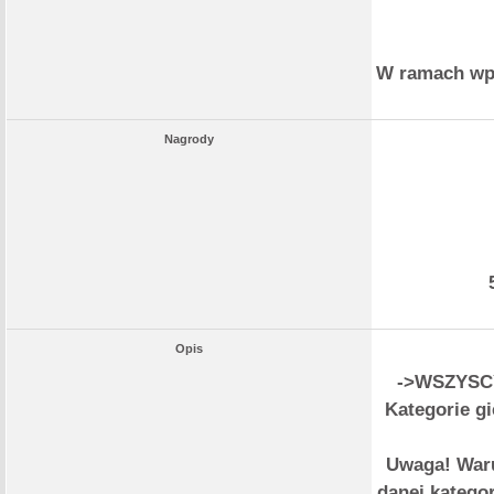
W ramach wpis
Nagrody
Opis
->WSZYSC
Kategorie g
Uwaga! Waru
danej kategor