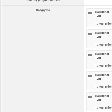
Ramowy program turnieju
Rozgrywki
Kategoria:
Typ:
Turniej głów
Kategoria:
Typ:
Turniej głów
Kategoria:
Typ:
Turniej głów
Kategoria:
Typ:
Turniej głów
Kategoria:
Typ:
Turniej głów