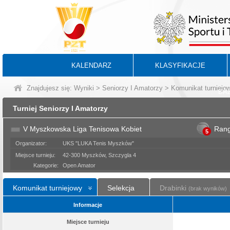
KALENDARZ
KLASYFIKACJE
Znajdujesz się:
Wyniki
>
Seniorzy I Amatorzy
> Komunikat turniejo
BA
Turniej Seniorzy I Amatorzy
V Myszkowska Liga Tenisowa Kobiet
Ran
5
Organizator:
UKS "LUKA Tenis Myszków"
Miejsce turnieju:
42-300 Myszków, Szczygla 4
Kategorie:
Open Amator
Komunikat turniejowy
Selekcja
Drabinki
(brak wyników)
Informacje
Miejsce turnieju