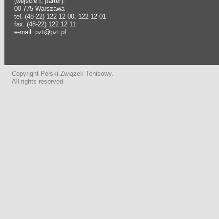
(wejście I, parter).
00-775 Warszawa
tel. (48-22) 122 12 00, 122 12 01
fax. (48-22) 122 12 11
e-mail: pzt@pzt.pl
Copyright Polski Związek Tenisowy.
All rights reserved