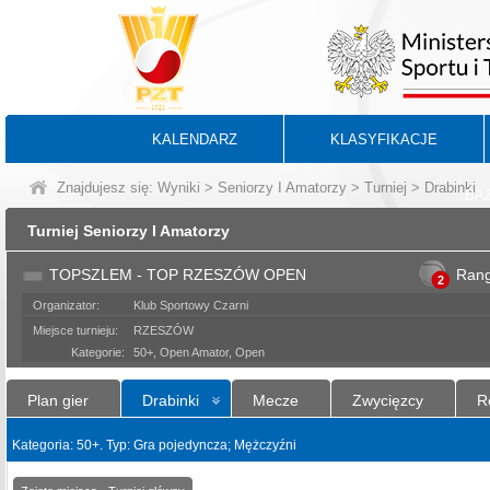
KALENDARZ
KLASYFIKACJE
Znajdujesz się:
Wyniki
>
Seniorzy I Amatorzy
>
Turniej
> Drabinki
BA
Turniej Seniorzy I Amatorzy
TOPSZLEM - TOP RZESZÓW OPEN
Ran
2
Organizator:
Klub Sportowy Czarni
Miejsce turnieju:
RZESZÓW
Kategorie:
50+, Open Amator, Open
Plan gier
Drabinki
Mecze
Zwycięzcy
R
Kategoria: 50+. Typ: Gra pojedyncza; Mężczyźni