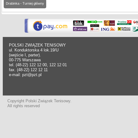
Drabinka - Turniej główny
POLSKI ZWIĄZEK TENISOWY
ul. Konduktorska 4 lok.19/U
(wejście I, parter).
00-775 Warszawa
tel. (48-22) 122 12 00, 122 12 01
fax. (48-22) 122 12 11
e-mail: pzt@pzt.pl
Copyright Polski Związek Tenisowy.
All rights reserved