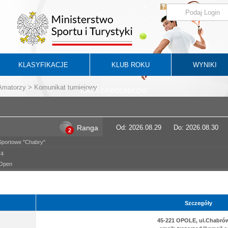
KLASYFIKACJE
KLUB ROKU
WYNIKI
 Amatorzy
> Komunikat turniejowy
BAZA ZAWODNIKÓW
Ranga
Od: 2026.08.29
Do: 2026.08.30
2
Sportowe "Chabry"
74
 Open
Szczegóły
45-221 OPOLE, ul.Chabró