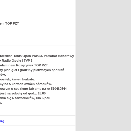
nem TOP PZT
atorskich Tenis Open Polska. Patronat Honorowy
y Radio Opole i TVP 3
egulaminem Rozgrywek TOP PZT.
ny plan gier i godziny pierwszych spotkań
ków.
iłek, kawę i herbatę.
amy na 5 kortach dwóch ośrodków.
ubowym u sędziego lub sms na nr 510480544
est na sobotę od godz. 15.00
nia się 6 zawodników, lub 6 par.
a.
org