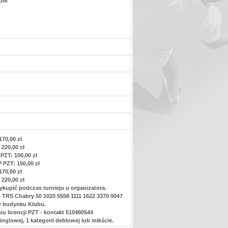
com
70,00 zł
220,00 zł
PZT: 100,00 zł
 PZT: 150,00 zł
70,00 zł
220,00 zł
ykupić podczas turnieju u organizatora.
 TRS Chabry 50 1020 5558 1111 1622 3370 0047
w budynku Klubu.
 licencji PZT - kontakt 510480544
nglowej, 1 kategorii deblowej lub mikście.