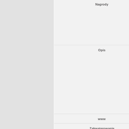
Nagrody
Opis
www
Zakwaterowanie