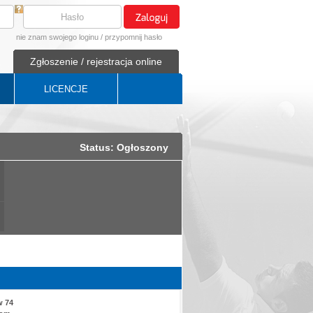
nie znam swojego loginu
/
przypomnij hasło
Zgłoszenie / rejestracja online
LICENCJE
Status: Ogłoszony
w 74