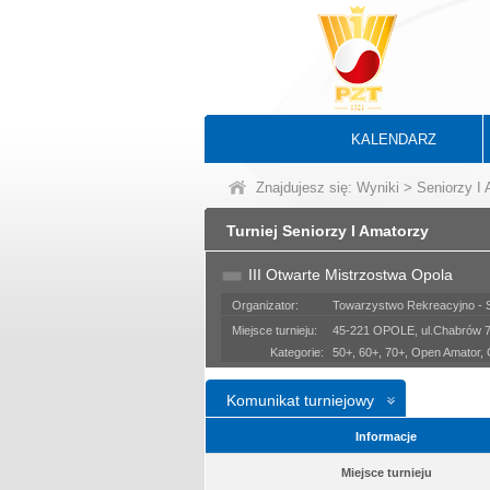
KALENDARZ
Znajdujesz się:
Wyniki
>
Seniorzy I
Turniej Seniorzy I Amatorzy
III Otwarte Mistrzostwa Opola
Organizator:
Towarzystwo Rekreacyjno - 
Miejsce turnieju:
45-221 OPOLE, ul.Chabrów 
Kategorie:
50+, 60+, 70+, Open Amator,
Komunikat turniejowy
Informacje
Miejsce turnieju