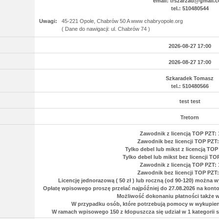
email: trszarzad@gmail.
tel.: 510480544
Uwagi:
45-221 Opole, Chabrów 50 A www chabryopole.org
( Dane do nawigacji: ul. Chabrów 74 )
2026-08-27 17:00
2026-08-27 17:00
Szkaradek Tomasz
tel.: 510480566
test test
Tretorn
Zawodnik z licencją TOP PZT: 1
Zawodnik bez licencji TOP PZT: 
Tylko debel lub mikst z licencją TOP 
Tylko debel lub mikst bez licencji TOP
Zawodnik z licencją TOP PZT: 1
Zawodnik bez licencji TOP PZT: 
Licencję jednorazową ( 50 zł ) lub roczną (od 90-120) można w
Opłatę wpisowego proszę przelać najpóźniej do 27.08.2026 na konto
Możliwość dokonaniu płatności także 
W przypadku osób, które potrzebują pomocy w wykupieniu
W ramach wpisowego 150 z łdopuszcza się udział w 1 kategorii si