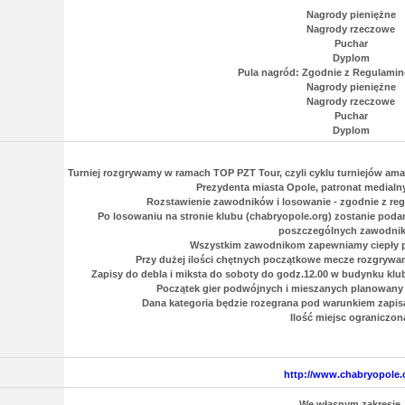
Nagrody pieniężne
Nagrody rzeczowe
Puchar
Dyplom
Pula nagród: Zgodnie z Regulami
Nagrody pieniężne
Nagrody rzeczowe
Puchar
Dyplom
Turniej rozgrywamy w ramach TOP PZT Tour, czyli cyklu turniejów am
Prezydenta miasta Opole, patronat medialn
Rozstawienie zawodników i losowanie - zgodnie z r
Po losowaniu na stronie klubu (chabryopole.org) zostanie poda
poszczególnych zawodni
Wszystkim zawodnikom zapewniamy ciepły pos
Przy dużej ilości chętnych początkowe mecze rozgryw
Zapisy do debla i miksta do soboty do godz.12.00 w budynku kl
Początek gier podwójnych i mieszanych planowany j
Dana kategoria będzie rozegrana pod warunkiem zapisa
Ilość miejsc ograniczon
http://www.chabryopole.
We własnym zakresie.