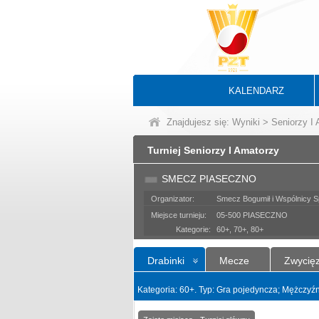
KALENDARZ
Znajdujesz się:
Wyniki
>
Seniorzy I
Turniej Seniorzy I Amatorzy
SMECZ PIASECZNO
Organizator:
Smecz Bogumił i Wspólnicy Sp
Miejsce turnieju:
05-500 PIASECZNO
Kategorie:
60+, 70+, 80+
Drabinki
Mecze
Zwycię
Kategoria: 60+. Typ: Gra pojedyncza; Mężczyźn