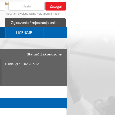
nie znam swojego loginu
/
przypomnij hasło
Zgłoszenie / rejestracja online
LICENCJE
Status: Zakończony
Turniej gł.:
2026-07-12