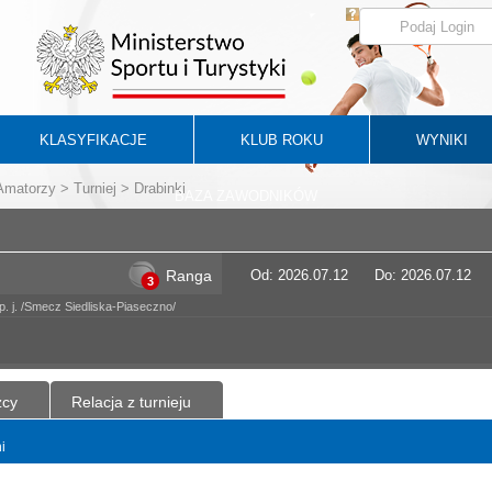
KLASYFIKACJE
KLUB ROKU
WYNIKI
 Amatorzy
>
Turniej
> Drabinki
BAZA ZAWODNIKÓW
Ranga
Od: 2026.07.12
Do: 2026.07.12
3
. j. /Smecz Siedliska-Piaseczno/
zcy
Relacja z turnieju
i