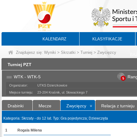
KALENDARZ
KLASYFIKACJE
Znajdujesz się:
Wyniki
>
Skrzatki
>
Turniej
> Zwycięzcy
BA
Turniej PZT
WTK - WTK-5
Ran
5
Organizator:
UTKS Dzierzkowice
Miejsce turnieju:
23-204 Kraśnik, ul. Słowackiego 7
Drabinki
Mecze
Zwycięzcy
Relacja z turnieju
Kategoria: Skrzaty - do 12 lat. Typ: Gra pojedyncza; Dziewczęta
1
Rogala Milena