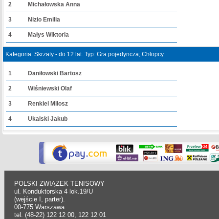
2
Michałowska Anna
3
Nizio Emilia
4
Małys Wiktoria
Kategoria: Skrzaty - do 12 lat. Typ: Gra pojedyncza; Chłopcy
1
Daniłowski Bartosz
2
Wiśniewski Olaf
3
Renkiel Miłosz
4
Ukalski Jakub
POLSKI ZWIĄZEK TENISOWY
ul. Konduktorska 4 lok.19/U
(wejście I, parter).
00-775 Warszawa
tel. (48-22) 122 12 00, 122 12 01