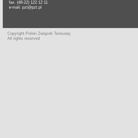
fax. (48-22) 122 12 11
e-mail: pzt@pzt.pl
Copyright Polski Związek Tenisowy.
All rights reserved