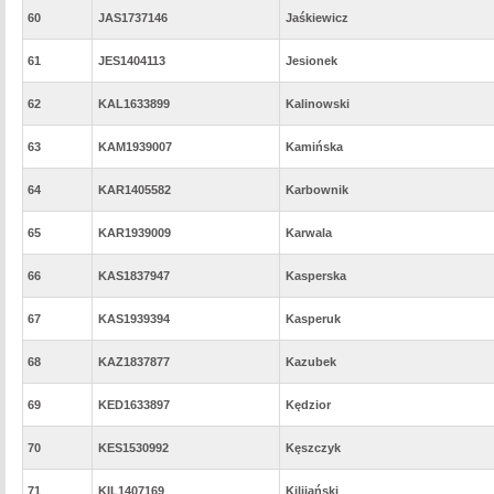
60
JAS1737146
Jaśkiewicz
61
JES1404113
Jesionek
62
KAL1633899
Kalinowski
63
KAM1939007
Kamińska
64
KAR1405582
Karbownik
65
KAR1939009
Karwala
66
KAS1837947
Kasperska
67
KAS1939394
Kasperuk
68
KAZ1837877
Kazubek
69
KED1633897
Kędzior
70
KES1530992
Kęszczyk
71
KIL1407169
Kilijański