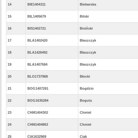
14
BIE1404311
Bielawska
15
BIL1405679
Bilski
16
BIS1402721
Bisiński
17
BLA1402420
Błaszczyk
18
BLA1426492
Błaszczyk
19
BLA1407584
Błaszczyk
20
BLO1737968
Błocki
21
BOG1407261
Bogdzio
22
BOG1635284
Boguta
23
CHM1404302
Chmiel
24
CHM1404863
Chmiel
25
CIA1632969
Ciak