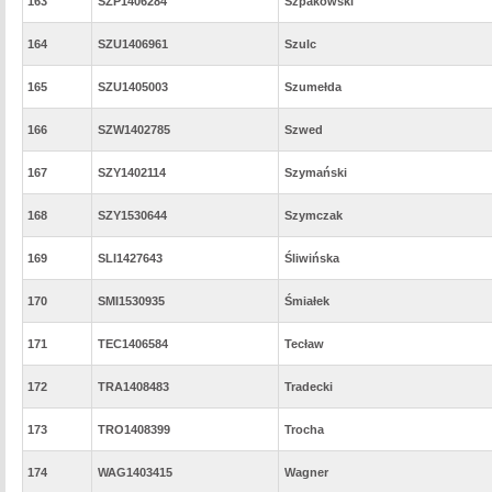
163
SZP1406284
Szpakowski
164
SZU1406961
Szulc
165
SZU1405003
Szumełda
166
SZW1402785
Szwed
167
SZY1402114
Szymański
168
SZY1530644
Szymczak
169
SLI1427643
Śliwińska
170
SMI1530935
Śmiałek
171
TEC1406584
Tecław
172
TRA1408483
Tradecki
173
TRO1408399
Trocha
174
WAG1403415
Wagner