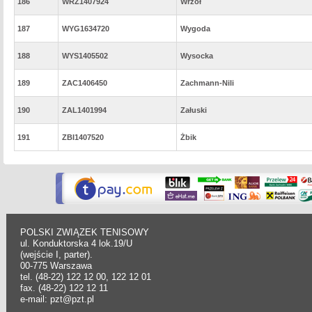
186
WRZ1407924
Wrzoł
187
WYG1634720
Wygoda
188
WYS1405502
Wysocka
189
ZAC1406450
Zachmann-Nili
190
ZAL1401994
Załuski
191
ZBI1407520
Żbik
POLSKI ZWIĄZEK TENISOWY
ul. Konduktorska 4 lok.19/U
(wejście I, parter).
00-775 Warszawa
tel. (48-22) 122 12 00, 122 12 01
fax. (48-22) 122 12 11
e-mail: pzt@pzt.pl