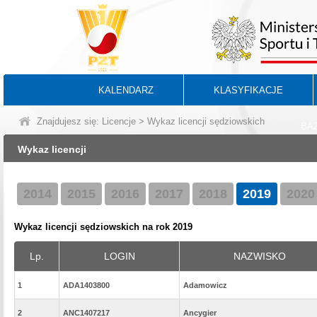
KALENDARZ
KLASYFIKACJE
Znajdujesz się:
Licencje
> Wykaz licencji sędziowskich
BA
Wykaz licencji
2014
2015
2016
2017
2018
2019
2020
Wykaz licencji sędziowskich na rok 2019
Lp.
LOGIN
NAZWISKO
1
ADA1403800
Adamowicz
2
ANC1407217
Ancygier