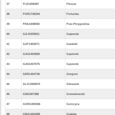
37
FLE1406087
Fleszar
38
FOR1736294
Fortunka
39
FRA1408658
Fras-Przygodzka
40
GAJ1939921
Gajewski
41
GAT1402671
Gatalski
42
GAS1403826
Gąsiorek
43
GAS1407075
Gąsiorek
44
GER1404736
Gergont
45
GLO1406870
Głowacki
46
GNI1407388
Gniewkowski
47
GOR1405366
Gorczyca
48
GRA1404389
Grabda