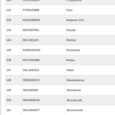
141
PYR1633898
Pyra
142
RAD1408405
Radwan-Cho
143
RES1837951
Resiak
144
RIC1401223
Richter
145
ROM1401615
Romański
146
RUT1402008
Rutka
147
SAL2043119
Sałek
148
SEW1401571
Sewastianow
149
SIE1405568
Sieniawski
150
SKR1408124
Skrzypczak
151
SKU1404377
Skulmowski