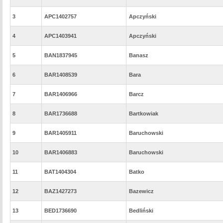
3
APC1402757
Apczyński
4
APC1403941
Apczyński
5
BAN1837945
Banasz
6
BAR1408539
Bara
7
BAR1406966
Barcz
8
BAR1736688
Bartkowiak
9
BAR1405911
Baruchowski
10
BAR1406883
Baruchowski
11
BAT1404304
Batko
12
BAZ1427273
Bazewicz
13
BED1736690
Bedliński