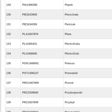
129
PIA1406385
Piątek
130
PIE1633905
Pierzchała
131
PIE1634359
Pietrzak
132
PLA1837876
Plata
133
PLI1405431
Plichcińska
134
PLI1406845
Plichciński
135
POK1408091
Pokusa
136
POT1406127
Poteralski
137
PRO1407909
Prorok
138
PRZ1939600
Przybojewski
139
PRZ1837849
Przybył
140
PRZ1530934
Przygodzki