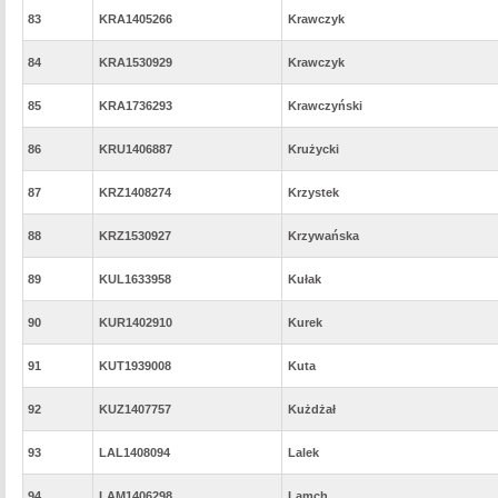
83
KRA1405266
Krawczyk
84
KRA1530929
Krawczyk
85
KRA1736293
Krawczyński
86
KRU1406887
Krużycki
87
KRZ1408274
Krzystek
88
KRZ1530927
Krzywańska
89
KUL1633958
Kułak
90
KUR1402910
Kurek
91
KUT1939008
Kuta
92
KUZ1407757
Kużdżał
93
LAL1408094
Lalek
94
LAM1406298
Lamch