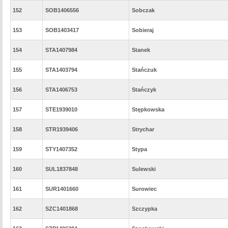
152
SOB1406556
Sobczak
153
SOB1403417
Sobieraj
154
STA1407984
Stanek
155
STA1403794
Stańczuk
156
STA1406753
Stańczyk
157
STE1939010
Stępkowska
158
STR1939406
Strychar
159
STY1407352
Stypa
160
SUL1837848
Sulewski
161
SUR1401660
Surowiec
162
SZC1401868
Szczypka