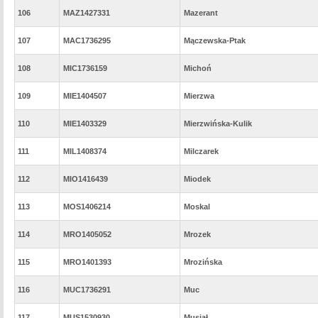
106
MAZ1427331
Mazerant
107
MAC1736295
Mączewska-Ptak
108
MIC1736159
Michoń
109
MIE1404507
Mierzwa
110
MIE1403329
Mierzwińska-Kulik
111
MIL1408374
Milczarek
112
MIO1416439
Miodek
113
MOS1406214
Moskal
114
MRO1405052
Mrozek
115
MRO1401393
Mrozińska
116
MUC1736291
Muc
117
MUS1530930
Musiał