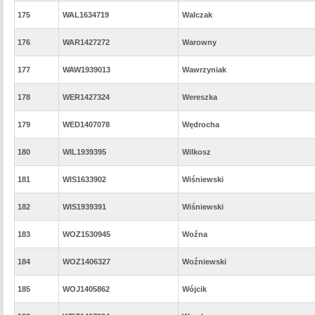
175
WAL1634719
Walczak
176
WAR1427272
Warowny
177
WAW1939013
Wawrzyniak
178
WER1427324
Wereszka
179
WED1407078
Wędrocha
180
WIL1939395
Wilkosz
181
WIS1633902
Wiśniewski
182
WIS1939391
Wiśniewski
183
WOZ1530945
Woźna
184
WOZ1406327
Woźniewski
185
WOJ1405862
Wójcik