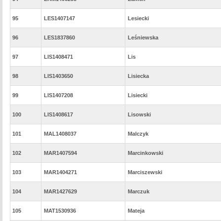
95
LES1407147
Lesiecki
96
LES1837860
Leśniewska
97
LIS1408471
Lis
98
LIS1403650
Lisiecka
99
LIS1407208
Lisiecki
100
LIS1408617
Lisowski
101
MAL1408037
Malczyk
102
MAR1407594
Marcinkowski
103
MAR1404271
Marciszewski
104
MAR1427629
Marczuk
105
MAT1530936
Mateja