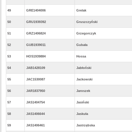
49
GRE1404006
Grelak
50
GRU1939392
Gruszczyński
51
GRZ1406824
Grzegorczyk
52
GUB1939011
Gubała
53
HOS1939884
Hossa
54
JAB1428109
Jabłoński
55
JAC1530087
Jackowski
56
JAR1837950
Jaroszek
57
JAS1404754
Jasiński
58
JAS1406644
Jaskuła
59
JAS1406461
Jastrzębska