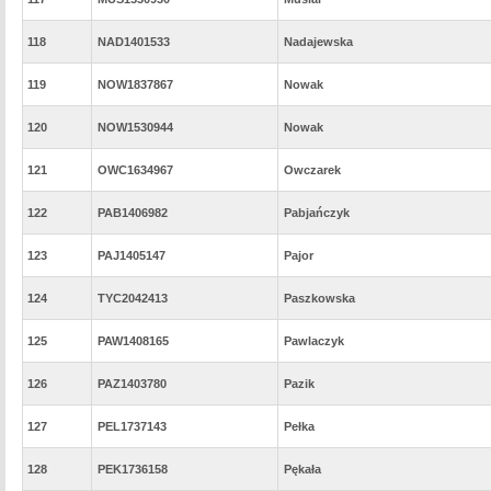
118
NAD1401533
Nadajewska
119
NOW1837867
Nowak
120
NOW1530944
Nowak
121
OWC1634967
Owczarek
122
PAB1406982
Pabjańczyk
123
PAJ1405147
Pajor
124
TYC2042413
Paszkowska
125
PAW1408165
Pawlaczyk
126
PAZ1403780
Pazik
127
PEL1737143
Pełka
128
PEK1736158
Pękała