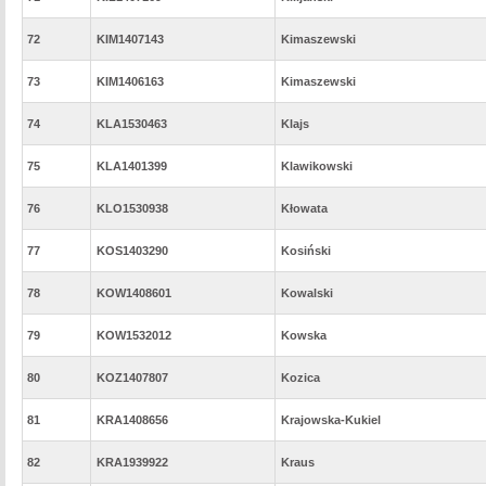
72
KIM1407143
Kimaszewski
73
KIM1406163
Kimaszewski
74
KLA1530463
Klajs
75
KLA1401399
Klawikowski
76
KLO1530938
Kłowata
77
KOS1403290
Kosiński
78
KOW1408601
Kowalski
79
KOW1532012
Kowska
80
KOZ1407807
Kozica
81
KRA1408656
Krajowska-Kukiel
82
KRA1939922
Kraus