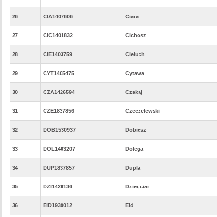
26
CIA1407606
Ciara
27
CIC1401832
Cichosz
28
CIE1403759
Cieluch
29
CYT1405475
Cytawa
30
CZA1426594
Czakaj
31
CZE1837856
Czeczelewski
32
DOB1530937
Dobiesz
33
DOL1403207
Dolega
34
DUP1837857
Dupla
35
DZI1428136
Dziegciar
36
EID1939012
Eid