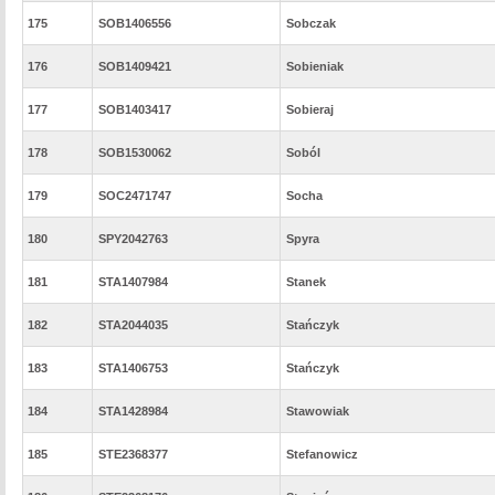
175
SOB1406556
Sobczak
176
SOB1409421
Sobieniak
177
SOB1403417
Sobieraj
178
SOB1530062
Soból
179
SOC2471747
Socha
180
SPY2042763
Spyra
181
STA1407984
Stanek
182
STA2044035
Stańczyk
183
STA1406753
Stańczyk
184
STA1428984
Stawowiak
185
STE2368377
Stefanowicz