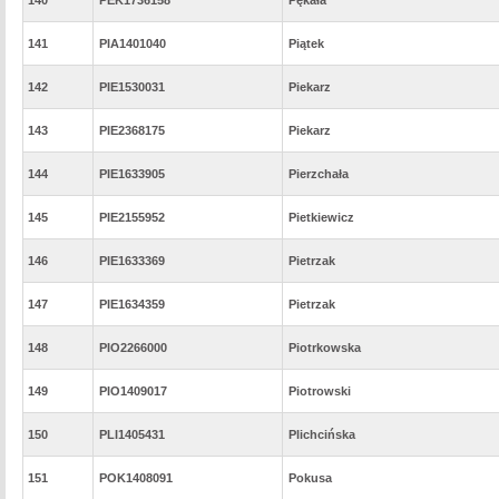
141
PIA1401040
Piątek
142
PIE1530031
Piekarz
143
PIE2368175
Piekarz
144
PIE1633905
Pierzchała
145
PIE2155952
Pietkiewicz
146
PIE1633369
Pietrzak
147
PIE1634359
Pietrzak
148
PIO2266000
Piotrkowska
149
PIO1409017
Piotrowski
150
PLI1405431
Plichcińska
151
POK1408091
Pokusa