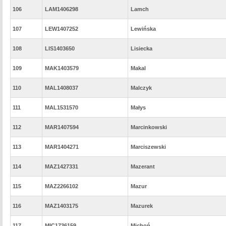
106
LAM1406298
Lamch
107
LEW1407252
Lewińska
108
LIS1403650
Lisiecka
109
MAK1403579
Makal
110
MAL1408037
Malczyk
111
MAL1531570
Małys
112
MAR1407594
Marcinkowski
113
MAR1404271
Marciszewski
114
MAZ1427331
Mazerant
115
MAZ2266102
Mazur
116
MAZ1403175
Mazurek
117
MIC1736159
Michoń