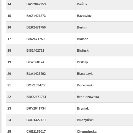
14
BAS2042253
Baścik
15
BAZ1427273
Bazewicz
16
BER2471750
Bertini
17
BIA2471759
Białach
18
BIS1402721
Bisiński
19
BIS2368174
Biskup
20
BLA1426492
Błaszczyk
21
BOR1634708
Borkowski
22
BRO2471751
Broniszewska
23
BRY2041734
Bryniak
24
BUD1427131
Budzyński
25
CHE2156017
Chempińska