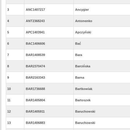
3
ANC1407217
Ancygier
4
ANT2368243
Antonenko
5
APC1403941
Apczyński
6
BAC1406606
Bać
7
BAR1408539
Bara
8
BAR2370474
Barcińska
9
BAR2163343
Barna
10
BAR1736688
Bartkowiak
11
BAR1405804
Bartoszek
12
BAR1405911
Baruchowski
13
BAR1406883
Baruchowski