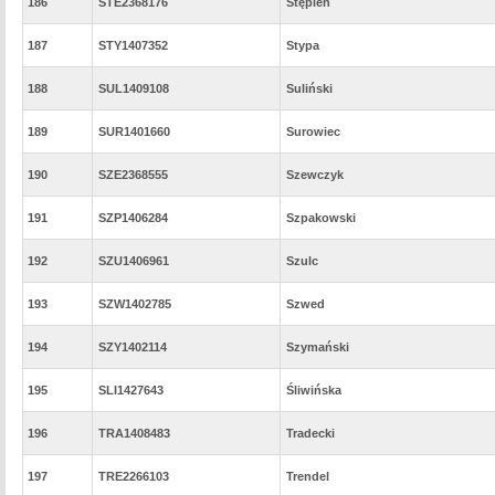
186
STE2368176
Stępień
187
STY1407352
Stypa
188
SUL1409108
Suliński
189
SUR1401660
Surowiec
190
SZE2368555
Szewczyk
191
SZP1406284
Szpakowski
192
SZU1406961
Szulc
193
SZW1402785
Szwed
194
SZY1402114
Szymański
195
SLI1427643
Śliwińska
196
TRA1408483
Tradecki
197
TRE2266103
Trendel