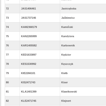
72
JAS1406461
Jastrzębska
73
JAS1737146
Jaśkiewicz
74
KAM2368179
Kamiński
75
KAN2265999
Kandziora
76
KAR1405582
Karbownik
77
KED1633897
Kędzior
78
KES1530992
Kęszczyk
79
KIE2266101
Kiełb
80
KIS2471743
Kiser
81
KLA1401399
Klawikowski
82
KLE2471745
Klejnert