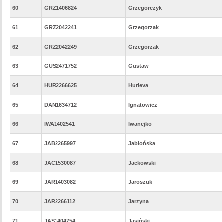
60
GRZ1406824
Grzegorczyk
61
GRZ2042241
Grzegorzak
62
GRZ2042249
Grzegorzak
63
GUS2471752
Gustaw
64
HUR2266625
Hurieva
65
DAN1634712
Ignatowicz
66
IWA1402541
Iwanejko
67
JAB2265997
Jabłońska
68
JAC1530087
Jackowski
69
JAR1403082
Jaroszuk
70
JAR2266112
Jarzyna
71
JAS1404754
Jasiński