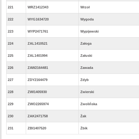
221
WRZ1412343
Wrzoł
222
WYG1634720
Wygoda
223
WYP2471761
Wypijewski
224
ZAL1410521
Załoga
225
ZAL1401994
Załuski
226
ZAW2164481
Zawada
227
ZDY2164479
Zdyb
228
ZWI1405930
Zwierski
229
ZWO2265974
Zwolińska
230
ZAK2471758
Żak
231
ZBI1407520
Żbik