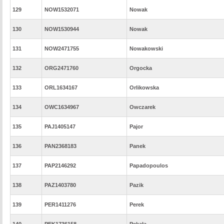
129
NOW1532071
Nowak
130
NOW1530944
Nowak
131
NOW2471755
Nowakowski
132
ORG2471760
Orgocka
133
ORL1634167
Orlikowska
134
OWC1634967
Owczarek
135
PAJ1405147
Pajor
136
PAN2368183
Panek
137
PAP2146292
Papadopoulos
138
PAZ1403780
Pazik
139
PER1411276
Perek
140
PEK1736158
Pękała