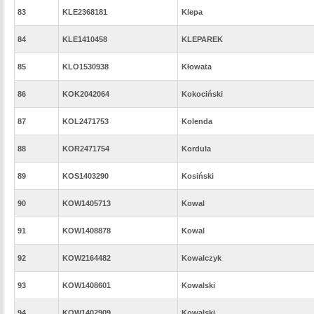
83
KLE2368181
Klepa
84
KLE1410458
KLEPAREK
85
KLO1530938
Kłowata
86
KOK2042064
Kokociński
87
KOL2471753
Kolenda
88
KOR2471754
Kordula
89
KOS1403290
Kosiński
90
KOW1405713
Kowal
91
KOW1408878
Kowal
92
KOW2164482
Kowalczyk
93
KOW1408601
Kowalski
94
KOW1402909
Kowalski