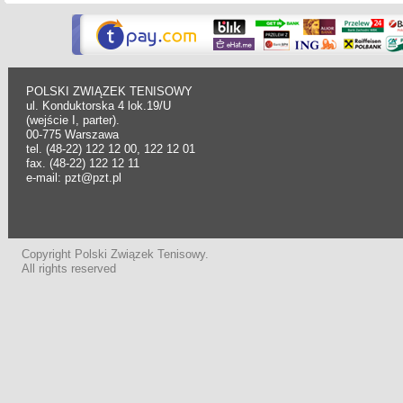
POLSKI ZWIĄZEK TENISOWY
ul. Konduktorska 4 lok.19/U
(wejście I, parter).
00-775 Warszawa
tel. (48-22) 122 12 00, 122 12 01
fax. (48-22) 122 12 11
e-mail: pzt@pzt.pl
Copyright Polski Związek Tenisowy.
All rights reserved