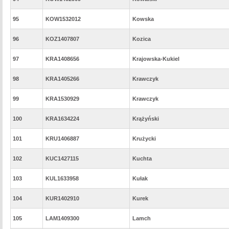
95
KOW1532012
Kowska
96
KOZ1407807
Kozica
97
KRA1408656
Krajowska-Kukiel
98
KRA1405266
Krawczyk
99
KRA1530929
Krawczyk
100
KRA1634224
Krążyński
101
KRU1406887
Krużycki
102
KUC1427115
Kuchta
103
KUL1633958
Kułak
104
KUR1402910
Kurek
105
LAM1409300
Lamch