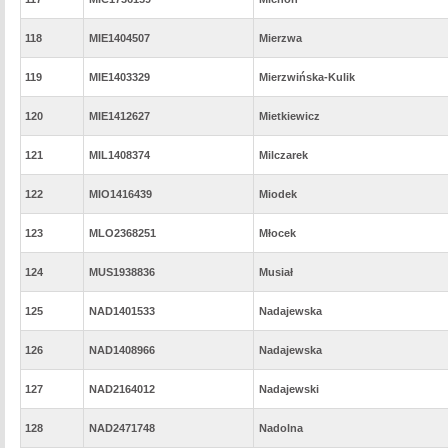
118
MIE1404507
Mierzwa
119
MIE1403329
Mierzwińska-Kulik
120
MIE1412627
Mietkiewicz
121
MIL1408374
Milczarek
122
MIO1416439
Miodek
123
MLO2368251
Młocek
124
MUS1938836
Musiał
125
NAD1401533
Nadajewska
126
NAD1408966
Nadajewska
127
NAD2164012
Nadajewski
128
NAD2471748
Nadolna