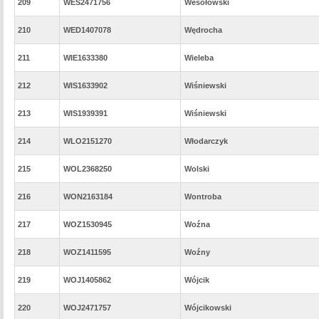
209
WES2471756
Wesołowski
210
WED1407078
Wędrocha
211
WIE1633380
Wieleba
212
WIS1633902
Wiśniewski
213
WIS1939391
Wiśniewski
214
WLO2151270
Włodarczyk
215
WOL2368250
Wolski
216
WON2163184
Wontroba
217
WOZ1530945
Woźna
218
WOZ1411595
Woźny
219
WOJ1405862
Wójcik
220
WOJ2471757
Wójcikowski