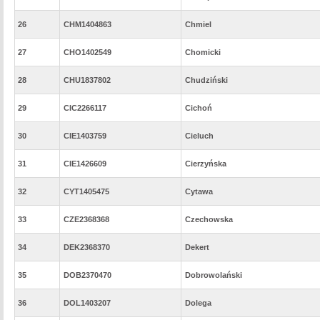
26
CHM1404863
Chmiel
27
CHO1402549
Chomicki
28
CHU1837802
Chudziński
29
CIC2266117
Cichoń
30
CIE1403759
Cieluch
31
CIE1426609
Cierzyńska
32
CYT1405475
Cytawa
33
CZE2368368
Czechowska
34
DEK2368370
Dekert
35
DOB2370470
Dobrowolański
36
DOL1403207
Dolega