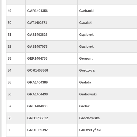
49
GAR1401356
Garbacki
50
GAT1402671
Gatalski
51
GAS1403826
Gąsiorek
52
GAS1407075
Gąsiorek
53
GER1404736
Gergont
54
GOR1405366
Gorczyca
55
GRA1404389
Grabda
56
GRA1404498
Grabowski
57
GRE1404006
Grelak
58
GRO1735832
Grochowska
59
GRU1939392
Gruszczyński