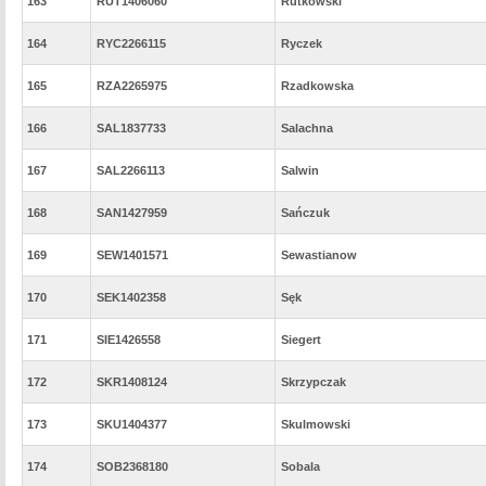
163
RUT1406060
Rutkowski
164
RYC2266115
Ryczek
165
RZA2265975
Rzadkowska
166
SAL1837733
Salachna
167
SAL2266113
Salwin
168
SAN1427959
Sańczuk
169
SEW1401571
Sewastianow
170
SEK1402358
Sęk
171
SIE1426558
Siegert
172
SKR1408124
Skrzypczak
173
SKU1404377
Skulmowski
174
SOB2368180
Sobala