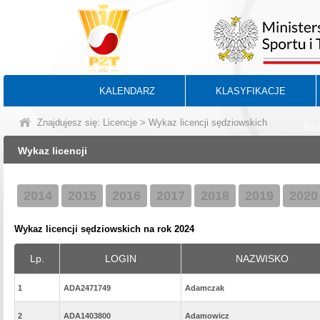
KALENDARZ
KLASYFIKACJE
Znajdujesz się:
Licencje
> Wykaz licencji sędziowskich
BA
Wykaz licencji
2014
2015
2016
2017
2018
2019
2020
Wykaz licencji sędziowskich na rok 2024
Lp.
LOGIN
NAZWISKO
1
ADA2471749
Adamczak
2
ADA1403800
Adamowicz