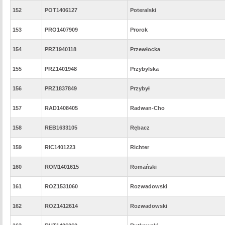
152
POT1406127
Poteralski
153
PRO1407909
Prorok
154
PRZ1940118
Przewłocka
155
PRZ1401948
Przybylska
156
PRZ1837849
Przybył
157
RAD1408405
Radwan-Cho
158
REB1633105
Rębacz
159
RIC1401223
Richter
160
ROM1401615
Romański
161
ROZ1531060
Rozwadowski
162
ROZ1412614
Rozwadowski