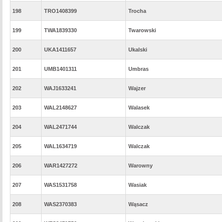
198
TRO1408399
Trocha
199
TWA1839330
Twarowski
200
UKA1411657
Ukalski
201
UMB1401311
Umbras
202
WAJ1633241
Wajzer
203
WAL2148627
Walasek
204
WAL2471744
Walczak
205
WAL1634719
Walczak
206
WAR1427272
Warowny
207
WAS1531758
Wasiak
208
WAS2370383
Wąsacz