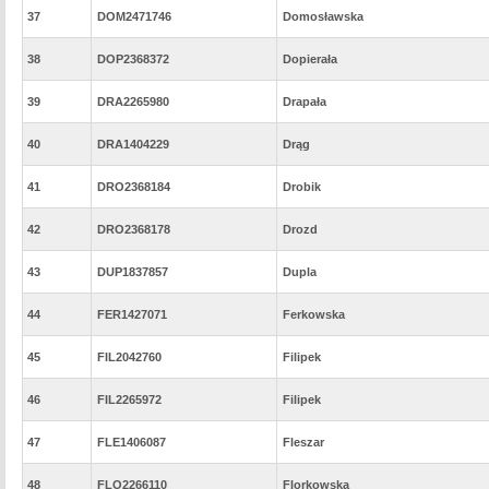
37
DOM2471746
Domosławska
38
DOP2368372
Dopierała
39
DRA2265980
Drapała
40
DRA1404229
Drąg
41
DRO2368184
Drobik
42
DRO2368178
Drozd
43
DUP1837857
Dupla
44
FER1427071
Ferkowska
45
FIL2042760
Filipek
46
FIL2265972
Filipek
47
FLE1406087
Fleszar
48
FLO2266110
Florkowska