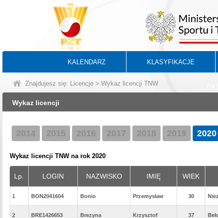
KALENDARZ
KLASYFIKACJE
Znajdujesz się:
Licencje
> Wykaz licencji TNW
BA
Wykaz licencji
2014
2015
2016
2017
2018
2019
2020
Wykaz licencji TNW na rok 2020
Lp.
LOGIN
NAZWISKO
IMIĘ
WIEK
1
BON2041604
Bonio
Przemysław
30
Nie
2
BRE1426653
Brezyna
Krzysztof
37
Beł