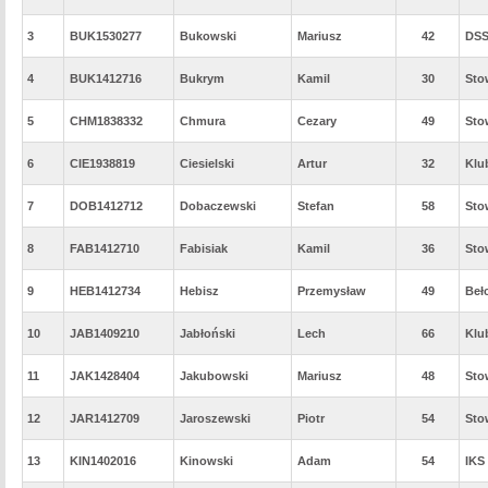
3
BUK1530277
Bukowski
Mariusz
42
DSS
4
BUK1412716
Bukrym
Kamil
30
Sto
5
CHM1838332
Chmura
Cezary
49
Sto
6
CIE1938819
Ciesielski
Artur
32
Klu
7
DOB1412712
Dobaczewski
Stefan
58
Sto
8
FAB1412710
Fabisiak
Kamil
36
Sto
9
HEB1412734
Hebisz
Przemysław
49
Beł
10
JAB1409210
Jabłoński
Lech
66
Klu
11
JAK1428404
Jakubowski
Mariusz
48
Sto
12
JAR1412709
Jaroszewski
Piotr
54
Sto
13
KIN1402016
Kinowski
Adam
54
IKS