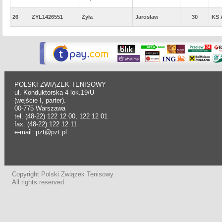
26
ZYL1426551
Żyła
Jarosław
30
KS 
POLSKI ZWIĄZEK TENISOWY
ul. Konduktorska 4 lok.19/U
(wejście I, parter).
00-775 Warszawa
tel. (48-22) 122 12 00, 122 12 01
fax. (48-22) 122 12 11
e-mail: pzt@pzt.pl
Copyright Polski Związek Tenisowy.
All rights reserved