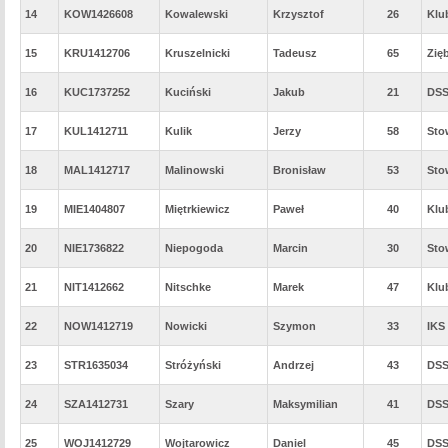
14
KOW1426608
Kowalewski
Krzysztof
26
Klu
15
KRU1412706
Kruszelnicki
Tadeusz
65
Zię
16
KUC1737252
Kuciński
Jakub
21
DSS
17
KUL1412711
Kulik
Jerzy
58
Sto
18
MAL1412717
Malinowski
Bronisław
53
Sto
19
MIE1404807
Miętrkiewicz
Paweł
40
Klu
20
NIE1736822
Niepogoda
Marcin
30
Sto
21
NIT1412662
Nitschke
Marek
47
Klu
22
NOW1412719
Nowicki
Szymon
33
IKS
23
STR1635034
Stróżyński
Andrzej
43
DSS
24
SZA1412731
Szary
Maksymilian
41
DSS
25
WOJ1412729
Wojtarowicz
Daniel
45
DSS