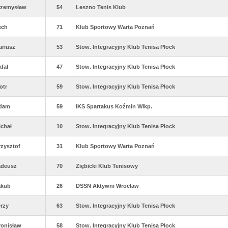
rzemysław
54
Leszno Tenis Klub
ech
71
Klub Sportowy Warta Poznań
ariusz
53
Stow. Integracyjny Klub Tenisa Płock
fał
47
Stow. Integracyjny Klub Tenisa Płock
otr
59
Stow. Integracyjny Klub Tenisa Płock
dam
59
IKS Spartakus Koźmin Wlkp.
ichał
10
Stow. Integracyjny Klub Tenisa Płock
rzysztof
31
Klub Sportowy Warta Poznań
adeusz
70
Ziębicki Klub Tenisowy
akub
26
DSSN Aktywni Wrocław
erzy
63
Stow. Integracyjny Klub Tenisa Płock
ronisław
58
Stow. Integracyjny Klub Tenisa Płock