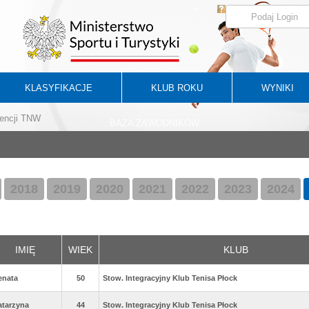
KLASYFIKACJE
KLUB ROKU
WYNIKI
encji TNW
BAZA ZAWODNIKÓW
2018
2019
2020
2021
2022
2023
2024
IMIĘ
WIEK
KLUB
enata
50
Stow. Integracyjny Klub Tenisa Płock
atarzyna
44
Stow. Integracyjny Klub Tenisa Płock