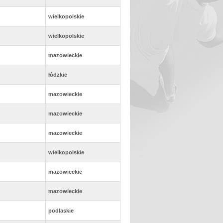
wielkopolskie
wielkopolskie
mazowieckie
łódzkie
mazowieckie
mazowieckie
mazowieckie
wielkopolskie
mazowieckie
mazowieckie
podlaskie