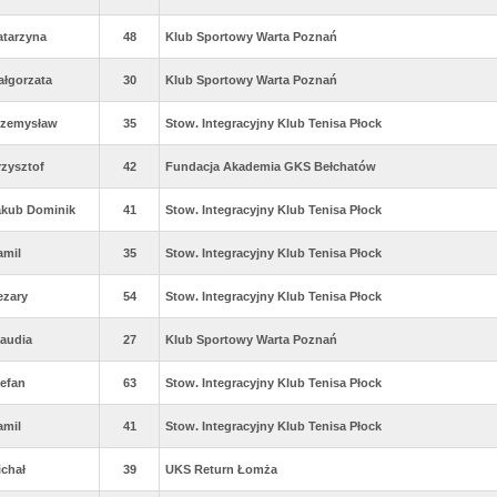
atarzyna
48
Klub Sportowy Warta Poznań
ałgorzata
30
Klub Sportowy Warta Poznań
rzemysław
35
Stow. Integracyjny Klub Tenisa Płock
rzysztof
42
Fundacja Akademia GKS Bełchatów
akub Dominik
41
Stow. Integracyjny Klub Tenisa Płock
amil
35
Stow. Integracyjny Klub Tenisa Płock
ezary
54
Stow. Integracyjny Klub Tenisa Płock
laudia
27
Klub Sportowy Warta Poznań
tefan
63
Stow. Integracyjny Klub Tenisa Płock
amil
41
Stow. Integracyjny Klub Tenisa Płock
ichał
39
UKS Return Łomża