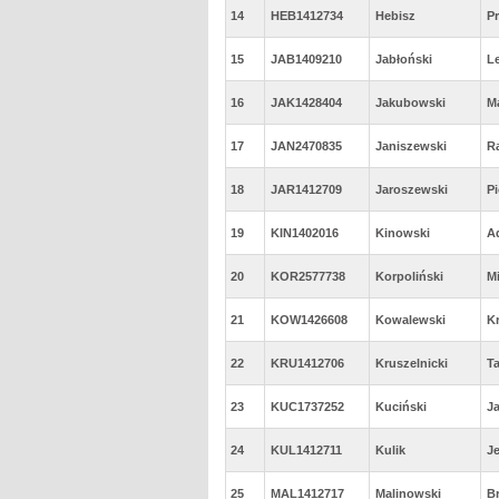
14
HEB1412734
Hebisz
P
15
JAB1409210
Jabłoński
L
16
JAK1428404
Jakubowski
M
17
JAN2470835
Janiszewski
Ra
18
JAR1412709
Jaroszewski
Pi
19
KIN1402016
Kinowski
A
20
KOR2577738
Korpoliński
M
21
KOW1426608
Kowalewski
K
22
KRU1412706
Kruszelnicki
T
23
KUC1737252
Kuciński
J
24
KUL1412711
Kulik
J
25
MAL1412717
Malinowski
B