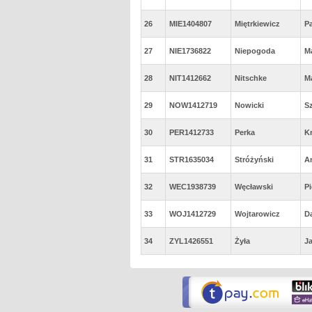
26
MIE1404807
Miętrkiewicz
P
27
NIE1736822
Niepogoda
M
28
NIT1412662
Nitschke
M
29
NOW1412719
Nowicki
S
30
PER1412733
Perka
K
31
STR1635034
Stróżyński
A
32
WEC1938739
Węcławski
Pi
33
WOJ1412729
Wojtarowicz
Da
34
ZYL1426551
Żyła
J