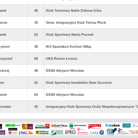
aweł
45
Klub Tenisowy Nafta Zielona Góra
arcin
35
Stow. Integracyjny Klub Tenisa Płock
arek
52
Klub Sportowy Warta Poznań
zymon
38
IKS Spartakus Koźmin Wlkp.
rzysztof
58
UKS Return Łomża
ndrzej
48
DSSN Aktywni Wrocław
otr
42
Klub Sportowy Inwalidów Start Szczecin
niel
50
DSSN Aktywni Wrocław
arosław
35
Integracyjny Klub Sportowy Osób Niepełnosprawnych 