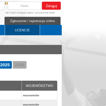
nie znam swojego loginu
/
przypomnij hasło
Zgłoszenie / rejestracja online
LICENCJE
2025
2026
WOJEWÓDZTWO
mazowieckie
mazowieckie