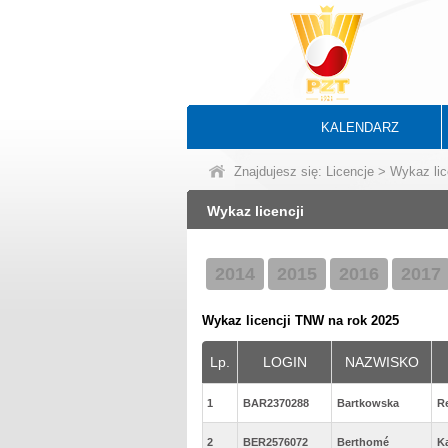
KALENDARZ
Znajdujesz się:
Licencje
> Wykaz lic
Wykaz licencji
2014
2015
2016
2017
Wykaz licencji TNW na rok 2025
Lp.
LOGIN
NAZWISKO
1
BAR2370288
Bartkowska
R
2
BER2576072
Berthomé
K