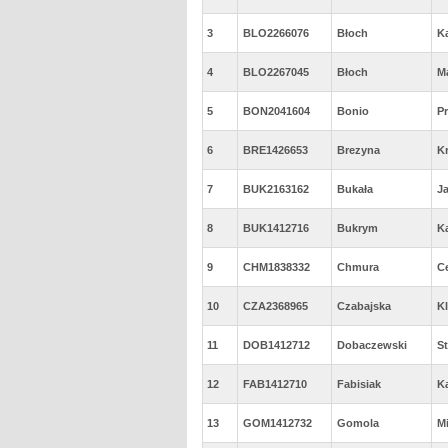
3
BLO2266076
Błoch
K
4
BLO2267045
Błoch
M
5
BON2041604
Bonio
P
6
BRE1426653
Brezyna
K
7
BUK2163162
Bukała
J
8
BUK1412716
Bukrym
K
9
CHM1838332
Chmura
C
10
CZA2368965
Czabajska
K
11
DOB1412712
Dobaczewski
S
12
FAB1412710
Fabisiak
K
13
GOM1412732
Gomola
M