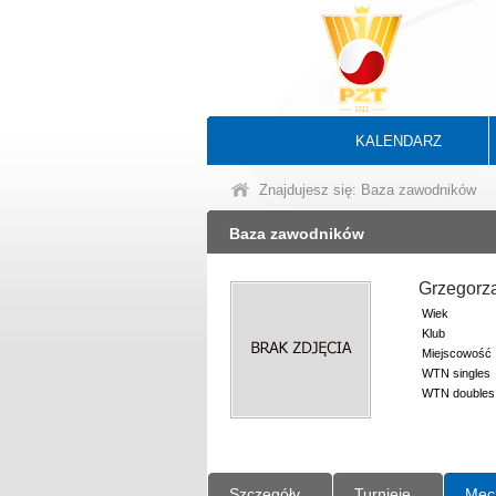
KALENDARZ
Znajdujesz się: Baza zawodników
Baza zawodników
Grzegorz
Wiek
Klub
Miejscowość
WTN singles
WTN doubles
Szczegóły
Turnieje
Mec