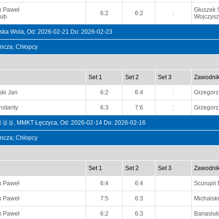
k Paweł
Głuszek 
6:2
6:2
:
kub
Wojczysz
a Wola, Od: 2026-02-21 Do: 2026-02-23
dyncza; Chłopcy
Set 1
Set 2
Set 3
Zawodni
ki Jan
6:2
6:4
:
Grzegorz
nstanty
6:3
7:6
:
Grzegorz
🥇🥈🥉, MMKT Łęczyca, Od: 2026-02-14 Do: 2026-02-16
dyncza; Chłopcy
Set 1
Set 2
Set 3
Zawodni
k Paweł
6:4
6:4
Scurupii
k Paweł
7:5
6:3
Michalsk
k Paweł
6:2
6:3
Banasiu