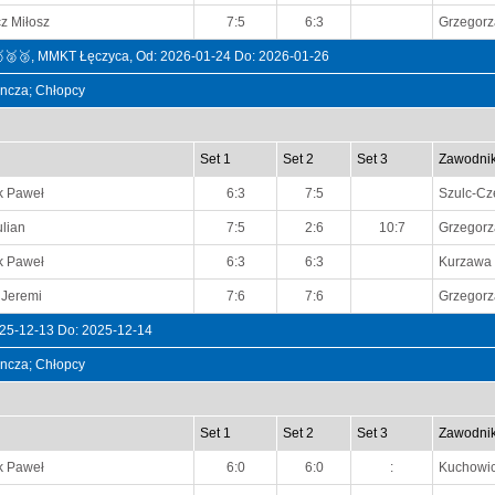
z Miłosz
7:5
6:3
Grzegorz
🥇🥈🥉, MMKT Łęczyca, Od: 2026-01-24 Do: 2026-01-26
dyncza; Chłopcy
Set 1
Set 2
Set 3
Zawodni
k Paweł
6:3
7:5
Szulc-Cz
ulian
7:5
2:6
10:7
Grzegorz
k Paweł
6:3
6:3
Kurzawa 
 Jeremi
7:6
7:6
Grzegorz
025-12-13 Do: 2025-12-14
dyncza; Chłopcy
Set 1
Set 2
Set 3
Zawodni
k Paweł
6:0
6:0
:
Kuchowi