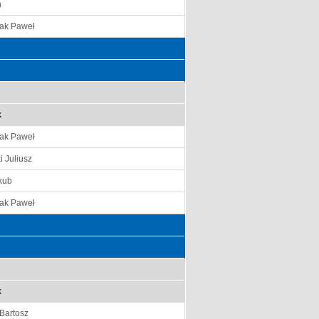
n
ak Paweł
k
ak Paweł
i Juliusz
kub
ak Paweł
k
 Bartosz