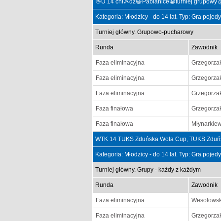
👋U 14 chł🎾dz😀Pabianice😀turniej grupowy
Kategoria: Młodzicy - do 14 lat. Typ: Gra poje
Turniej główny. Grupowo-pucharowy
Runda
Zawodnik
Faza eliminacyjna
Grzegorza
Faza eliminacyjna
Grzegorza
Faza eliminacyjna
Grzegorza
Faza finałowa
Grzegorza
Faza finałowa
Młynarkiew
WTK 14 TUKS Zduńska Wola Cup, TUKS Zduńsk
Kategoria: Młodzicy - do 14 lat. Typ: Gra poje
Turniej główny. Grupy - każdy z każdym
Runda
Zawodnik
Faza eliminacyjna
Wesołowsk
Faza eliminacyjna
Grzegorza