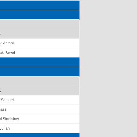
k
i Antoni
ak Paweł
k
k Samuel
masz
i Stanisław
Julian