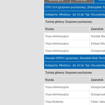
OTK U14 (grupowo-pucharowy), Złotoryjskie T
Kategoria: Młodzicy - do 14 lat. Typ: Gra poje
Turniej główny. Grupowo-pucharowy
Runda
Zawodnik
Faza eliminacyjna
Gurdak Ma
Faza eliminacyjna
Kolasa Woj
Faza eliminacyjna
Grzegorza
Sieradz OPEN ( grupowy), Sieradzki Klub Teni
Kategoria: Młodzicy - do 14 lat. Typ: Gra poje
Turniej główny. Grupowo-pucharowy
Runda
Zawodnik
Faza eliminacyjna
Grzegorza
Faza eliminacyjna
Grzegorza
Faza finałowa
Faber Jak