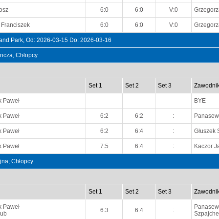
osz
6:0
6:0
V:0
Grzegorz
 Franciszek
6:0
6:0
V:0
Grzegorz
and Park, Od: 2026-03-15 Do: 2026-03-16
dyncza; Chłopcy
Set 1
Set 2
Set 3
Zawodni
k Paweł
BYE
k Paweł
6:2
6:2
:
Panasewi
k Paweł
6:2
6:4
:
Głuszek 
k Paweł
7:5
6:4
:
Kaczor J
ójna; Chłopcy
Set 1
Set 2
Set 3
Zawodni
k Paweł
Panasewi
6:3
6:4
:
kub
Szpajche