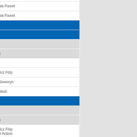
ak Paweł
ak Paweł
k
cz Filip
Seweryn
akub
k
cz Filip
r Antoni