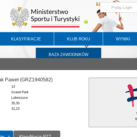
KLASYFIKACJE
KLUB ROKU
WYNIKI
BAZA ZAWODNIKÓW
ak Paweł (GRZ1940582)
13
Grand Park
Luboszyce
35,35
31,23
W
ze
Klasyfikacja PZT