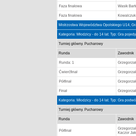
Faza finałowa
Wasik Bart
Faza finałowa
Kowalczuk
Mistrzostwa Województwa Opolskiego U14, Gr
Kategoria: Młodzicy - do 14 lat. Typ: Gra poje
Turniej główny. Pucharowy
Runda
Zawodnik
Runda: 1
Grzegorza
Ćwierćfinał
Grzegorza
Półfinał
Grzegorza
Finał
Grzegorza
Kategoria: Młodzicy - do 14 lat. Typ: Gra podw
Turniej główny. Pucharowy
Runda
Zawodnik
Grzegorza
Półfinał
Kaczor Ja