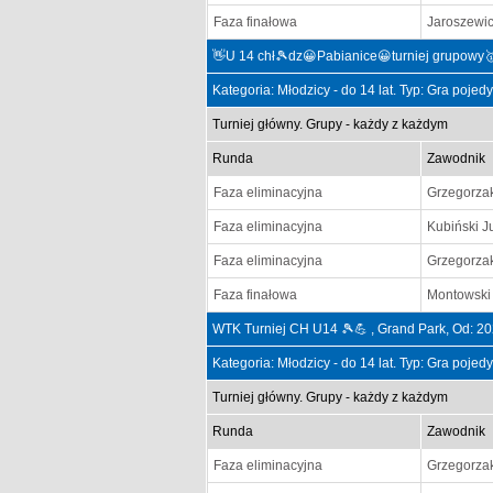
Faza finałowa
Jaroszewic
👋U 14 chł🎾dz😀Pabianice😀turniej grupowy
Kategoria: Młodzicy - do 14 lat. Typ: Gra poje
Turniej główny. Grupy - każdy z każdym
Runda
Zawodnik
Faza eliminacyjna
Grzegorza
Faza eliminacyjna
Kubiński J
Faza eliminacyjna
Grzegorza
Faza finałowa
Montowski
WTK Turniej CH U14 🎾💪 , Grand Park, Od: 2
Kategoria: Młodzicy - do 14 lat. Typ: Gra poje
Turniej główny. Grupy - każdy z każdym
Runda
Zawodnik
Faza eliminacyjna
Grzegorza