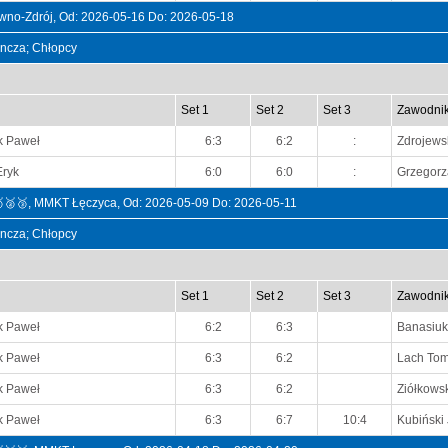
wno-Zdrój, Od: 2026-05-16 Do: 2026-05-18
dyncza; Chłopcy
Set 1
Set 2
Set 3
Zawodni
k Paweł
6:3
6:2
:
Zdrojewsk
Eryk
6:0
6:0
:
Grzegorz
🥇🥈🥉, MMKT Łęczyca, Od: 2026-05-09 Do: 2026-05-11
dyncza; Chłopcy
Set 1
Set 2
Set 3
Zawodni
k Paweł
6:2
6:3
Banasiu
k Paweł
6:3
6:2
Lach To
k Paweł
6:3
6:2
Ziółkowsk
k Paweł
6:3
6:7
10:4
Kubiński 