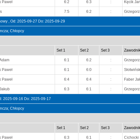
k Paweł
6:2
6:3
:
Kęcik Ja
s
7:5
6:2
:
Grzegorz
sowy , Od: 2025-09-27 Do: 2025-09-29
dyncza; Chłopcy
Set 1
Set 2
Set 3
Zawodni
 Adam
6:1
6:2
:
Grzegorz
k Paweł
6:1
6:0
:
Słotwińsk
k Paweł
6:4
6:4
:
Faber Ja
 Jakub
6:3
6:1
:
Grzegorz
d: 2025-09-16 Do: 2025-09-17
dyncza; Chłopcy
Set 1
Set 2
Set 3
Zawodni
k Paweł
6:3
6:1
:
Cichocki