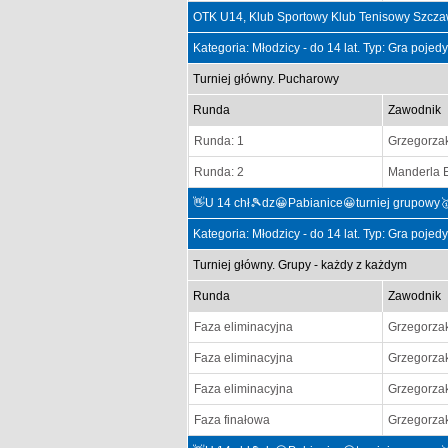
OTK U14, Klub Sportowy Klub Tenisowy Szcza
Kategoria: Młodzicy - do 14 lat. Typ: Gra poje
Turniej główny. Pucharowy
Runda
Zawodnik
Runda: 1
Grzegorza
Runda: 2
Manderla 
👋U 14 chł🎾dz😀Pabianice😀turniej grupowy
Kategoria: Młodzicy - do 14 lat. Typ: Gra poje
Turniej główny. Grupy - każdy z każdym
Runda
Zawodnik
Faza eliminacyjna
Grzegorza
Faza eliminacyjna
Grzegorza
Faza eliminacyjna
Grzegorza
Faza finałowa
Grzegorza