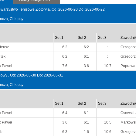
owarzystwo Tenisowe Złotoryja, Od: 2026-06-20 Do: 2026-06-22
dyncza; Chłopcy
Set 1
Set 2
Set 3
Zawodni
teusz
6:2
6:2
:
Grzegorz
tek
6:2
6:1
:
Grzegorz
k Paweł
7:6
3:6
10:7
Poprawa 
sowy , Od: 2026-05-30 Do: 2026-05-31
dyncza; Chłopcy
Set 1
Set 2
Set 3
Zawodni
k Paweł
6:4
6:1
:
Osowski 
k Paweł
3:6
6:1
10:5
Markows
ub
6:3
1:6
10:6
Grzegorz