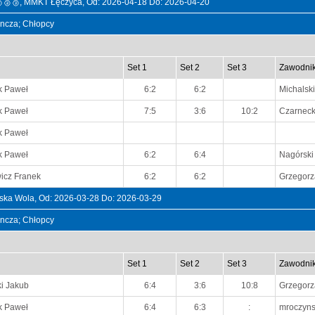
🥇🥈🥉, MMKT Łęczyca, Od: 2026-04-18 Do: 2026-04-20
dyncza; Chłopcy
Set 1
Set 2
Set 3
Zawodni
k Paweł
6:2
6:2
Michalsk
k Paweł
7:5
3:6
10:2
Czarnecki
k Paweł
k Paweł
6:2
6:4
Nagórski
icz Franek
6:2
6:2
Grzegorz
a Wola, Od: 2026-03-28 Do: 2026-03-29
dyncza; Chłopcy
Set 1
Set 2
Set 3
Zawodni
i Jakub
6:4
3:6
10:8
Grzegorz
k Paweł
6:4
6:3
:
mroczyns