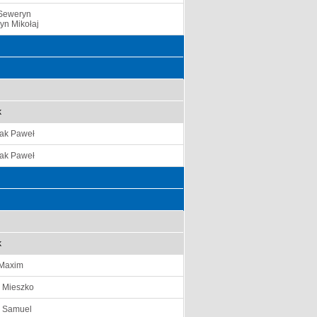
Seweryn
yn Mikołaj
k
ak Paweł
ak Paweł
k
 Maxim
i Mieszko
k Samuel