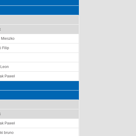
k
i Mieszko
 Filip
 Leon
ak Paweł
k
ak Paweł
ki bruno