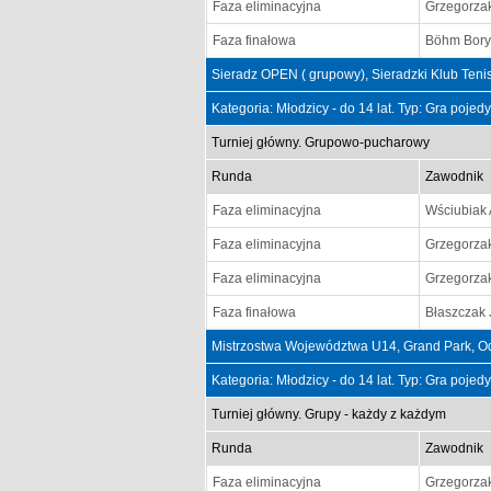
Faza eliminacyjna
Grzegorza
Faza finałowa
Böhm Bory
Sieradz OPEN ( grupowy), Sieradzki Klub Teni
Kategoria: Młodzicy - do 14 lat. Typ: Gra poje
Turniej główny. Grupowo-pucharowy
Runda
Zawodnik
Faza eliminacyjna
Wściubiak
Faza eliminacyjna
Grzegorza
Faza eliminacyjna
Grzegorza
Faza finałowa
Błaszczak
Mistrzostwa Województwa U14, Grand Park, O
Kategoria: Młodzicy - do 14 lat. Typ: Gra poje
Turniej główny. Grupy - każdy z każdym
Runda
Zawodnik
Faza eliminacyjna
Grzegorza