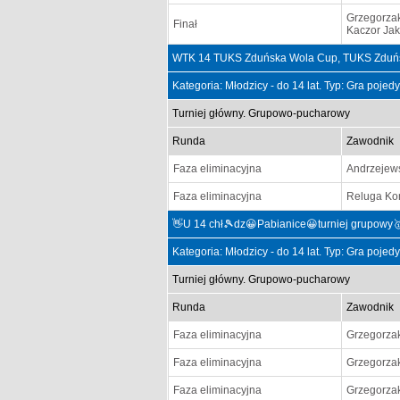
Grzegorza
Finał
Kaczor Ja
WTK 14 TUKS Zduńska Wola Cup, TUKS Zduńsk
Kategoria: Młodzicy - do 14 lat. Typ: Gra poje
Turniej główny. Grupowo-pucharowy
Runda
Zawodnik
Faza eliminacyjna
Andrzejews
Faza eliminacyjna
Reluga Ko
👋U 14 chł🎾dz😀Pabianice😀turniej grupowy
Kategoria: Młodzicy - do 14 lat. Typ: Gra poje
Turniej główny. Grupowo-pucharowy
Runda
Zawodnik
Faza eliminacyjna
Grzegorza
Faza eliminacyjna
Grzegorza
Faza eliminacyjna
Grzegorza