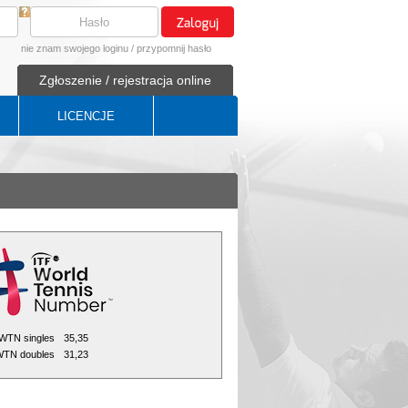
nie znam swojego loginu
/
przypomnij hasło
Zgłoszenie / rejestracja online
LICENCJE
WTN singles
35,35
TN doubles
31,23