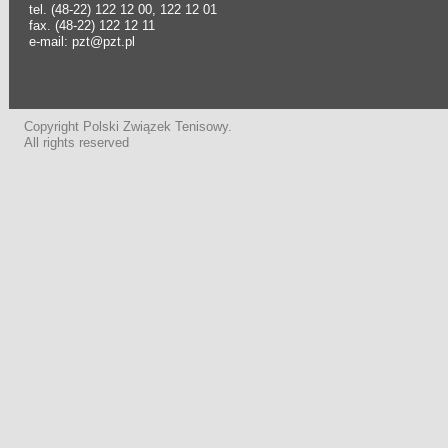
tel. (48-22) 122 12 00, 122 12 01
fax. (48-22) 122 12 11
e-mail: pzt@pzt.pl
Copyright Polski Związek Tenisowy.
All rights reserved