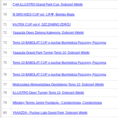
69
Cykl ILLUSTRO Grand Park Cup, Dobrzeń Wielki
70
III SIRO KIDS CUP vol. 1🎾💙, Bielsko-Biała
71
KAJTEK CUP vol.4, SZCZAWNO ZDRÓJ
72
Yaaazda Open Zielona Kategoria, Dobrzeń Wielki
73
Tenis 10 BABOLAT CUP o puchar Burmistrza Pszczyny, Pszczyna
74
Yaaazda Grand Park Turniej Tenis 10, Dobrzeń Wielki
75
Tenis 10 BABOLAT CUP o puchar Burmistrza Pszczyny, Pszczyna
76
Tenis 10 BABOLAT CUP o puchar Burmistrza Pszczyny, Pszczyna
77
Mistrzostwa Województwa Opolskiego Tenis 10, Dobrzeń Wielki
78
ILLUSTRO Open Turniej Tenis 10, Dobrzeń Wielki
79
Włodary Tennis Junior Fundacja - Częstochowa, Częstochowa
80
YAAAZDA - Puchar Lata Grand Park, Dobrzeń Wielki