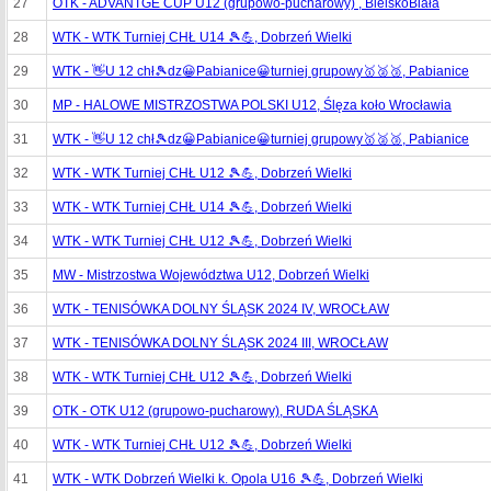
27
OTK - ADVANTGE CUP U12 (grupowo-pucharowy) , BielskoBiała
28
WTK - WTK Turniej CHŁ U14 🎾💪, Dobrzeń Wielki
29
WTK - 👋U 12 chł🎾dz😀Pabianice😀turniej grupowy🥇🥈🥉, Pabianice
30
MP - HALOWE MISTRZOSTWA POLSKI U12, Ślęza koło Wrocławia
31
WTK - 👋U 12 chł🎾dz😀Pabianice😀turniej grupowy🥇🥈🥉, Pabianice
32
WTK - WTK Turniej CHŁ U12 🎾💪, Dobrzeń Wielki
33
WTK - WTK Turniej CHŁ U14 🎾💪, Dobrzeń Wielki
34
WTK - WTK Turniej CHŁ U12 🎾💪, Dobrzeń Wielki
35
MW - Mistrzostwa Województwa U12, Dobrzeń Wielki
36
WTK - TENISÓWKA DOLNY ŚLĄSK 2024 IV, WROCŁAW
37
WTK - TENISÓWKA DOLNY ŚLĄSK 2024 III, WROCŁAW
38
WTK - WTK Turniej CHŁ U12 🎾💪, Dobrzeń Wielki
39
OTK - OTK U12 (grupowo-pucharowy), RUDA ŚLĄSKA
40
WTK - WTK Turniej CHŁ U12 🎾💪, Dobrzeń Wielki
41
WTK - WTK Dobrzeń Wielki k. Opola U16 🎾💪, Dobrzeń Wielki