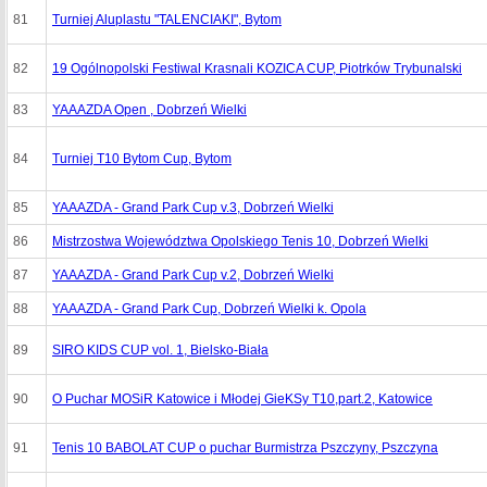
81
Turniej Aluplastu "TALENCIAKI", Bytom
82
19 Ogólnopolski Festiwal Krasnali KOZICA CUP, Piotrków Trybunalski
83
YAAAZDA Open , Dobrzeń Wielki
84
Turniej T10 Bytom Cup, Bytom
85
YAAAZDA - Grand Park Cup v.3, Dobrzeń Wielki
86
Mistrzostwa Województwa Opolskiego Tenis 10, Dobrzeń Wielki
87
YAAAZDA - Grand Park Cup v.2, Dobrzeń Wielki
88
YAAAZDA - Grand Park Cup, Dobrzeń Wielki k. Opola
89
SIRO KIDS CUP vol. 1, Bielsko-Biała
90
O Puchar MOSiR Katowice i Młodej GieKSy T10,part.2, Katowice
91
Tenis 10 BABOLAT CUP o puchar Burmistrza Pszczyny, Pszczyna