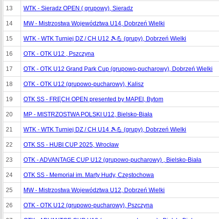
13
WTK - Sieradz OPEN ( grupowy), Sieradz
14
MW - Mistrzostwa Województwa U14, Dobrzeń Wielki
15
WTK - WTK Turniej DZ / CH U12 🎾💪 (grupy), Dobrzeń Wielki
16
OTK - OTK U12 , Pszczyna
17
OTK - OTK U12 Grand Park Cup (grupowo-pucharowy), Dobrzeń Wielki
18
OTK - OTK U12 (grupowo-pucharowy), Kalisz
19
OTK SS - FRĘCH OPEN presented by MAPEI, Bytom
20
MP - MISTRZOSTWA POLSKI U12, Bielsko-Biała
21
WTK - WTK Turniej DZ / CH U14 🎾💪 (grupy), Dobrzeń Wielki
22
OTK SS - HUBI CUP 2025, Wrocław
23
OTK - ADVANTAGE CUP U12 (grupowo-pucharowy) , Bielsko-Biała
24
OTK SS - Memoriał im. Marty Hudy, Częstochowa
25
MW - Mistrzostwa Województwa U12, Dobrzeń Wielki
26
OTK - OTK U12 (grupowo-pucharowy), Pszczyna