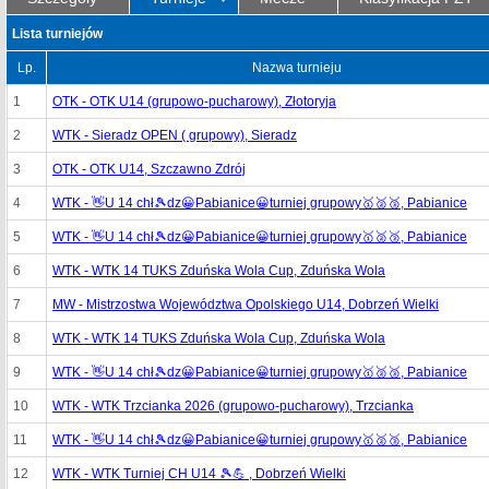
Lista turniejów
Lp.
Nazwa turnieju
1
OTK - OTK U14 (grupowo-pucharowy), Złotoryja
2
WTK - Sieradz OPEN ( grupowy), Sieradz
3
OTK - OTK U14, Szczawno Zdrój
4
WTK - 👋U 14 chł🎾dz😀Pabianice😀turniej grupowy🥇🥈🥉, Pabianice
5
WTK - 👋U 14 chł🎾dz😀Pabianice😀turniej grupowy🥇🥈🥉, Pabianice
6
WTK - WTK 14 TUKS Zduńska Wola Cup, Zduńska Wola
7
MW - Mistrzostwa Województwa Opolskiego U14, Dobrzeń Wielki
8
WTK - WTK 14 TUKS Zduńska Wola Cup, Zduńska Wola
9
WTK - 👋U 14 chł🎾dz😀Pabianice😀turniej grupowy🥇🥈🥉, Pabianice
10
WTK - WTK Trzcianka 2026 (grupowo-pucharowy), Trzcianka
11
WTK - 👋U 14 chł🎾dz😀Pabianice😀turniej grupowy🥇🥈🥉, Pabianice
12
WTK - WTK Turniej CH U14 🎾💪 , Dobrzeń Wielki