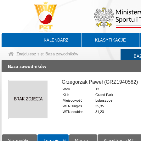
KALENDARZ
KLASYFIKACJE
Znajdujesz się: Baza zawodników
BA
Baza zawodników
Grzegorzak Paweł (GRZ1940582)
Wiek
13
Klub
Grand Park
Miejscowość
Luboszyce
WTN singles
35,35
WTN doubles
31,23
Szczegóły
Turnieje
Mecze
Klasyfikacja PZT