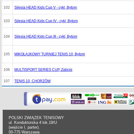
102
Silesia HEAD Kids Cup V - cykl, Bytom
103
Silesia HEAD Kids Cup IV - cykl, Bytom
104
Silesia HEAD Kids Cup III - cykl, Bytom
105
MIKOŁAJKOWY TURNIEJ TENIS 10, Bytom
106
MULTISPORT SERIES CUP, Zabrze
107
TENIS 10, CHORZÓW
POLSKI ZWIĄZEK TENISOWY
ul. Konduktorska 4 lok.19/U
(wejście I, parter).
00-775 Warszawa