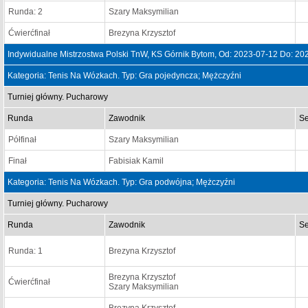
Runda: 2
Szary Maksymilian
Ćwierćfinał
Brezyna Krzysztof
Indywidualne Mistrzostwa Polski TnW, KS Górnik Bytom, Od: 2023-07-12 Do: 20
Kategoria: Tenis Na Wózkach. Typ: Gra pojedyncza; Mężczyźni
Turniej główny. Pucharowy
Runda
Zawodnik
Se
Półfinał
Szary Maksymilian
Finał
Fabisiak Kamil
Kategoria: Tenis Na Wózkach. Typ: Gra podwójna; Mężczyźni
Turniej główny. Pucharowy
Runda
Zawodnik
Se
Runda: 1
Brezyna Krzysztof
Brezyna Krzysztof
Ćwierćfinał
Szary Maksymilian