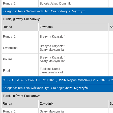
Runda: 2
Bukała Jakub Dominik
Kategoria: Tenis Na Wózkach. Typ: Gra podwójna; Mężczyźni
Turniej główny. Pucharowy
Runda
Zawodnik
Se
Runda: 1
Brezyna Krzysztof
Brezyna Krzysztof
Ćwierćfinał
Szary Maksymilian
Brezyna Krzysztof
Półfinał
Szary Maksymilian
Fabisiak Kamil
Finał
Jaroszewski Piotr
OTK- OTK A SZCZAWNO ZDRÓJ 2020 , DSSN Aktywni Wrocław, Od: 2020-10-02
Kategoria: Tenis Na Wózkach. Typ: Gra pojedyncza; Mężczyźni
Turniej główny. Pucharowy
Runda
Zawodnik
Se
Runda: 1
Szary Maksymilian