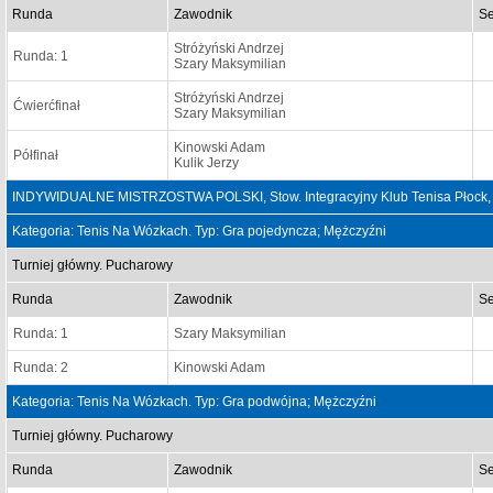
Runda
Zawodnik
Se
Stróżyński Andrzej
Runda: 1
Szary Maksymilian
Stróżyński Andrzej
Ćwierćfinał
Szary Maksymilian
Kinowski Adam
Półfinał
Kulik Jerzy
INDYWIDUALNE MISTRZOSTWA POLSKI, Stow. Integracyjny Klub Tenisa Płock, 
Kategoria: Tenis Na Wózkach. Typ: Gra pojedyncza; Mężczyźni
Turniej główny. Pucharowy
Runda
Zawodnik
Se
Runda: 1
Szary Maksymilian
Runda: 2
Kinowski Adam
Kategoria: Tenis Na Wózkach. Typ: Gra podwójna; Mężczyźni
Turniej główny. Pucharowy
Runda
Zawodnik
Se