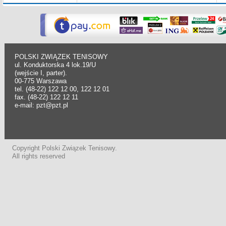
POLSKI ZWIĄZEK TENISOWY
ul. Konduktorska 4 lok.19/U
(wejście I, parter).
00-775 Warszawa
tel. (48-22) 122 12 00, 122 12 01
fax. (48-22) 122 12 11
e-mail: pzt@pzt.pl
Copyright Polski Związek Tenisowy.
All rights reserved