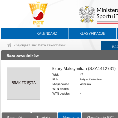
KALENDARZ
KLASYFIKACJE
Znajdujesz się: Baza zawodników
BA
Baza zawodników
Szary Maksymilian (SZA1412731)
Wiek
47
Klub
Aktywni Wrocław
Miejscowość
Wrocław
WTN singles
-
WTN doubles
-
Szczegóły
Turnieje
Mecze
Klasyfikacja PZT