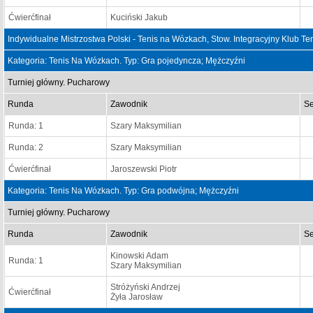
Ćwierćfinał
Kuciński Jakub
Indywidualne Mistrzostwa Polski - Tenis na Wózkach, Stow. Integracyjny Klub T
Kategoria: Tenis Na Wózkach. Typ: Gra pojedyncza; Mężczyźni
Turniej główny. Pucharowy
Runda
Zawodnik
Se
Runda: 1
Szary Maksymilian
Runda: 2
Szary Maksymilian
Ćwierćfinał
Jaroszewski Piotr
Kategoria: Tenis Na Wózkach. Typ: Gra podwójna; Mężczyźni
Turniej główny. Pucharowy
Runda
Zawodnik
Se
Kinowski Adam
Runda: 1
Szary Maksymilian
Stróżyński Andrzej
Ćwierćfinał
Żyła Jarosław