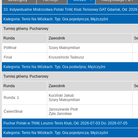
33. Indywidualne Mistrzostwa Polski TnW, Klub Tenisowy GAT Gdańsk, Od: 202
Kategoria: Tenis Na Wózkach. Typ: Gra pojedyncza; Mężczyźni
Turniej główny. Pucharowy
Runda
Zawodnik
Se
Półfinał
Szary Maksymilian
Finał
Kruszelnicki Tadeusz
Kategoria: Tenis Na Wózkach. Typ: Gra podwójna; Mężczyźni
Turniej główny. Pucharowy
Runda
Zawodnik
Se
Kuciński Jakub
Runda: 1
Szary Maksymilian
Jaroszewski Piotr
Ćwierćfinał
Żyła Jarosław
Puchar Polski w TNW, Leszno Tenis Klub, Od: 2026-07-03 Do: 2026-07-05
Kategoria: Tenis Na Wózkach. Typ: Gra pojedyncza; Mężczyźni