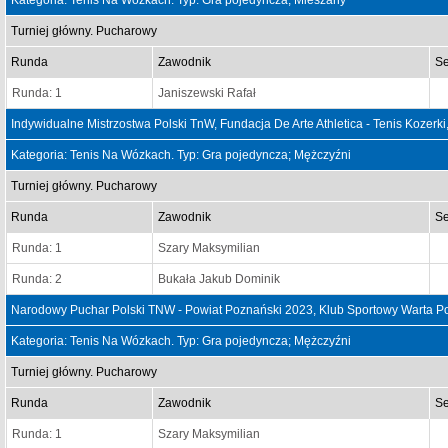
Kategoria: Tenis Na Wózkach. Typ: Gra pojedyncza; Mieszany
Turniej główny. Pucharowy
Runda
Zawodnik
Se
Runda: 1
Janiszewski Rafał
Indywidualne Mistrzostwa Polski TnW, Fundacja De Arte Athletica - Tenis Kozerk
Kategoria: Tenis Na Wózkach. Typ: Gra pojedyncza; Mężczyźni
Turniej główny. Pucharowy
Runda
Zawodnik
Se
Runda: 1
Szary Maksymilian
Runda: 2
Bukała Jakub Dominik
Narodowy Puchar Polski TNW - Powiat Poznański 2023, Klub Sportowy Warta P
Kategoria: Tenis Na Wózkach. Typ: Gra pojedyncza; Mężczyźni
Turniej główny. Pucharowy
Runda
Zawodnik
Se
Runda: 1
Szary Maksymilian