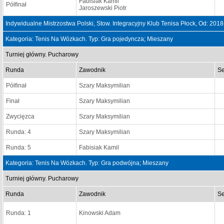
Fabisiak Kamil
Półfinał
Jaroszewski Piotr
Indywidualne Mistrzostwa Polski, Stow. Integracyjny Klub Tenisa Płock, Od: 20
Kategoria: Tenis Na Wózkach. Typ: Gra pojedyncza; Mieszany
Turniej główny. Pucharowy
Runda
Zawodnik
Se
Półfinał
Szary Maksymilian
Finał
Szary Maksymilian
Zwycięzca
Szary Maksymilian
Runda: 4
Szary Maksymilian
Runda: 5
Fabisiak Kamil
Kategoria: Tenis Na Wózkach. Typ: Gra podwójna; Mieszany
Turniej główny. Pucharowy
Runda
Zawodnik
Se
Runda: 1
Kinowski Adam