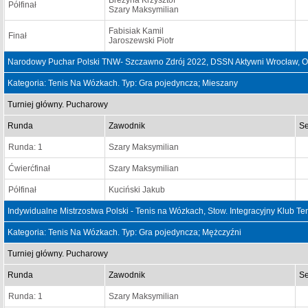
Brezyna Krzysztof
Półfinał
Szary Maksymilian
Fabisiak Kamil
Finał
Jaroszewski Piotr
Narodowy Puchar Polski TNW- Szczawno Zdrój 2022, DSSN Aktywni Wrocław, O
Kategoria: Tenis Na Wózkach. Typ: Gra pojedyncza; Mieszany
Turniej główny. Pucharowy
Runda
Zawodnik
Se
Runda: 1
Szary Maksymilian
Ćwierćfinał
Szary Maksymilian
Półfinał
Kuciński Jakub
Indywidualne Mistrzostwa Polski - Tenis na Wózkach, Stow. Integracyjny Klub T
Kategoria: Tenis Na Wózkach. Typ: Gra pojedyncza; Mężczyźni
Turniej główny. Pucharowy
Runda
Zawodnik
Se
Runda: 1
Szary Maksymilian