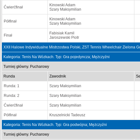
Kinowski Adam
Ćwierćfinał
Szary Maksymilian
Kinowski Adam
Półfinał
Szary Maksymilian
Fabisiak Kamil
Finał
Jaroszewski Piotr
XXII Halowe Indywidualne Mistrzostwa Polski, ZST Tennis Wheelchair Zielona G
Kategoria: Tenis Na Wózkach. Typ: Gra pojedyncza; Mężczyźni
Turniej główny. Pucharowy
Runda
Zawodnik
Se
Runda: 1
Szary Maksymilian
Runda: 2
Szary Maksymilian
Ćwierćfinał
Szary Maksymilian
Półfinał
Kruszelnicki Tadeusz
Kategoria: Tenis Na Wózkach. Typ: Gra podwójna; Mężczyźni
Turniej główny. Pucharowy