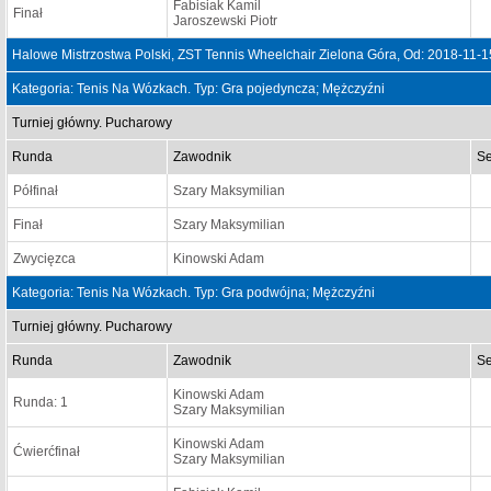
Fabisiak Kamil
Finał
Jaroszewski Piotr
Halowe Mistrzostwa Polski, ZST Tennis Wheelchair Zielona Góra, Od: 2018-11-
Kategoria: Tenis Na Wózkach. Typ: Gra pojedyncza; Mężczyźni
Turniej główny. Pucharowy
Runda
Zawodnik
Se
Półfinał
Szary Maksymilian
Finał
Szary Maksymilian
Zwycięzca
Kinowski Adam
Kategoria: Tenis Na Wózkach. Typ: Gra podwójna; Mężczyźni
Turniej główny. Pucharowy
Runda
Zawodnik
Se
Kinowski Adam
Runda: 1
Szary Maksymilian
Kinowski Adam
Ćwierćfinał
Szary Maksymilian