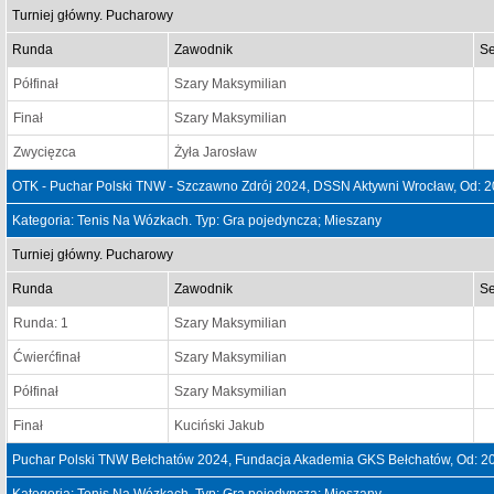
Turniej główny. Pucharowy
Runda
Zawodnik
Se
Półfinał
Szary Maksymilian
Finał
Szary Maksymilian
Zwycięzca
Żyła Jarosław
OTK - Puchar Polski TNW - Szczawno Zdrój 2024, DSSN Aktywni Wrocław, Od: 
Kategoria: Tenis Na Wózkach. Typ: Gra pojedyncza; Mieszany
Turniej główny. Pucharowy
Runda
Zawodnik
Se
Runda: 1
Szary Maksymilian
Ćwierćfinał
Szary Maksymilian
Półfinał
Szary Maksymilian
Finał
Kuciński Jakub
Puchar Polski TNW Bełchatów 2024, Fundacja Akademia GKS Bełchatów, Od: 2