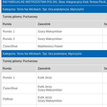
INDYWIDUALNE MISTRZOSTWA POLSKI, Stow. Integracyjny Klub Tenisa Płock, 
Kategoria: Tenis Na Wózkach. Typ: Gra pojedyncza; Mężczyźni
Turniej główny. Pucharowy
Runda
Zawodnik
Se
Runda: 1
Szary Maksymilian
Runda: 2
Szary Maksymilian
Ćwierćfinał
Miętrkiewicz Paweł
Kategoria: Tenis Na Wózkach. Typ: Gra podwójna; Mężczyźni
Turniej główny. Pucharowy
Runda
Zawodnik
Se
Runda: 1
Kulik Jerzy
Kulik Jerzy
Ćwierćfinał
Szary Maksymilian
Kulik Jerzy
Półfinał
Szary Maksymilian