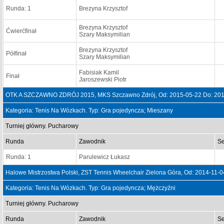
Runda: 1
Brezyna Krzysztof
Brezyna Krzysztof
Ćwierćfinał
Szary Maksymilian
Brezyna Krzysztof
Półfinał
Szary Maksymilian
Fabisiak Kamil
Finał
Jaroszewski Piotr
OTK A SZCZAWNO ZDRÓJ 2015, MKS Szczawno Zdrój, Od: 2015-05-22 Do: 201
Kategoria: Tenis Na Wózkach. Typ: Gra pojedyncza; Mieszany
Turniej główny. Pucharowy
Runda
Zawodnik
Se
Runda: 1
Parulewicz Łukasz
Halowe Mistrzostwa Polski, ZST Tennis Wheelchair Zielona Góra, Od: 2014-11-
Kategoria: Tenis Na Wózkach. Typ: Gra pojedyncza; Mężczyźni
Turniej główny. Pucharowy
Runda
Zawodnik
Se