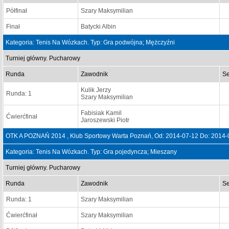
Półfinał
Szary Maksymilian
Finał
Batycki Albin
Kategoria: Tenis Na Wózkach. Typ: Gra podwójna; Mężczyźni
Turniej główny. Pucharowy
Runda
Zawodnik
Se
Kulik Jerzy
Runda: 1
Szary Maksymilian
Fabisiak Kamil
Ćwierćfinał
Jaroszewski Piotr
OTK A POZNAŃ 2014 , Klub Sportowy Warta Poznań, Od: 2014-07-12 Do: 2014-
Kategoria: Tenis Na Wózkach. Typ: Gra pojedyncza; Mieszany
Turniej główny. Pucharowy
Runda
Zawodnik
Se
Runda: 1
Szary Maksymilian
Ćwierćfinał
Szary Maksymilian