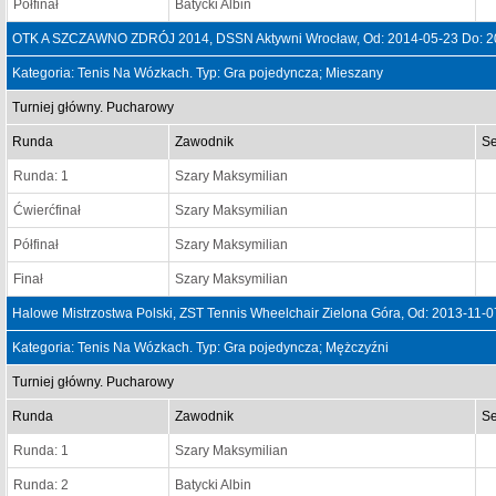
Półfinał
Batycki Albin
OTK A SZCZAWNO ZDRÓJ 2014, DSSN Aktywni Wrocław, Od: 2014-05-23 Do: 2
Kategoria: Tenis Na Wózkach. Typ: Gra pojedyncza; Mieszany
Turniej główny. Pucharowy
Runda
Zawodnik
Se
Runda: 1
Szary Maksymilian
Ćwierćfinał
Szary Maksymilian
Półfinał
Szary Maksymilian
Finał
Szary Maksymilian
Halowe Mistrzostwa Polski, ZST Tennis Wheelchair Zielona Góra, Od: 2013-11-
Kategoria: Tenis Na Wózkach. Typ: Gra pojedyncza; Mężczyźni
Turniej główny. Pucharowy
Runda
Zawodnik
Se
Runda: 1
Szary Maksymilian
Runda: 2
Batycki Albin