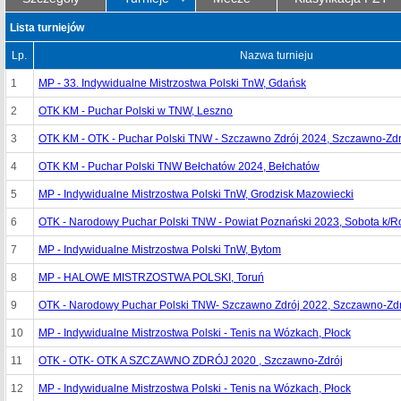
Lista turniejów
Lp.
Nazwa turnieju
1
MP - 33. Indywidualne Mistrzostwa Polski TnW, Gdańsk
2
OTK KM - Puchar Polski w TNW, Leszno
3
OTK KM - OTK - Puchar Polski TNW - Szczawno Zdrój 2024, Szczawno-Zdr
4
OTK KM - Puchar Polski TNW Bełchatów 2024, Bełchatów
5
MP - Indywidualne Mistrzostwa Polski TnW, Grodzisk Mazowiecki
6
OTK - Narodowy Puchar Polski TNW - Powiat Poznański 2023, Sobota k/Ro
7
MP - Indywidualne Mistrzostwa Polski TnW, Bytom
8
MP - HALOWE MISTRZOSTWA POLSKI, Toruń
9
OTK - Narodowy Puchar Polski TNW- Szczawno Zdrój 2022, Szczawno-Zdr
10
MP - Indywidualne Mistrzostwa Polski - Tenis na Wózkach, Płock
11
OTK - OTK- OTK A SZCZAWNO ZDRÓJ 2020 , Szczawno-Zdrój
12
MP - Indywidualne Mistrzostwa Polski - Tenis na Wózkach, Płock