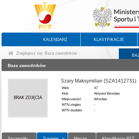
KALENDARZ
KLASYFIKACJE
Znajdujesz się: Baza zawodników
BA
Baza zawodników
Szary Maksymilian (SZA1412731)
Wiek
47
Klub
Aktywni Wrocław
Miejscowość
Wrocław
WTN singles
-
WTN doubles
-
Szczegóły
Turnieje
Mecze
Klasyfikacja PZT