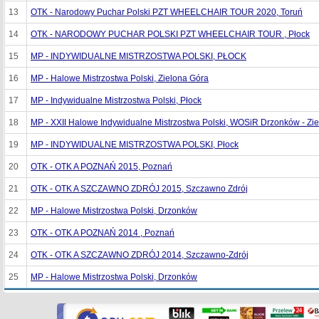
13
OTK - Narodowy Puchar Polski PZT WHEELCHAIR TOUR 2020, Toruń
14
OTK - NARODOWY PUCHAR POLSKI PZT WHEELCHAIR TOUR , Płock
15
MP - INDYWIDUALNE MISTRZOSTWA POLSKI, PŁOCK
16
MP - Halowe Mistrzostwa Polski, Zielona Góra
17
MP - Indywidualne Mistrzostwa Polski, Płock
18
MP - XXII Halowe Indywidualne Mistrzostwa Polski, WOSiR Drzonków - Zi
19
MP - INDYWIDUALNE MISTRZOSTWA POLSKI, Płock
20
OTK - OTK A POZNAŃ 2015, Poznań
21
OTK - OTK A SZCZAWNO ZDRÓJ 2015, Szczawno Zdrój
22
MP - Halowe Mistrzostwa Polski, Drzonków
23
OTK - OTK A POZNAŃ 2014 , Poznań
24
OTK - OTK A SZCZAWNO ZDRÓJ 2014, Szczawno-Zdrój
25
MP - Halowe Mistrzostwa Polski, Drzonków