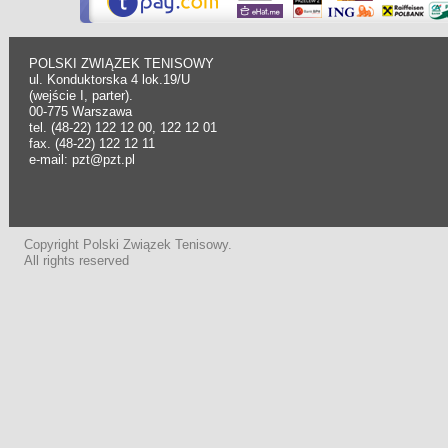
POLSKI ZWIĄZEK TENISOWY
ul. Konduktorska 4 lok.19/U
(wejście I, parter).
00-775 Warszawa
tel. (48-22) 122 12 00, 122 12 01
fax. (48-22) 122 12 11
e-mail: pzt@pzt.pl
Copyright Polski Związek Tenisowy.
All rights reserved