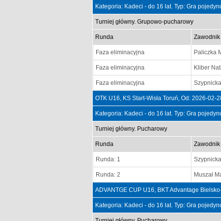
Kategoria: Kadeci - do 16 lat. Typ: Gra pojedy
Turniej główny. Grupowo-pucharowy
Runda
Zawodnik
Faza eliminacyjna
Paliczka 
Faza eliminacyjna
Kliber Na
Faza eliminacyjna
Szypnick
OTK U16, KS Start-Wisła Toruń, Od: 2026-02-
Kategoria: Kadeci - do 16 lat. Typ: Gra pojedy
Turniej główny. Pucharowy
Runda
Zawodnik
Runda: 1
Szypnick
Runda: 2
Muszał M
ADVANTGE CUP U16, BKT Advantage Bielsko-B
Kategoria: Kadeci - do 16 lat. Typ: Gra pojedy
Turniej główny. Pucharowy