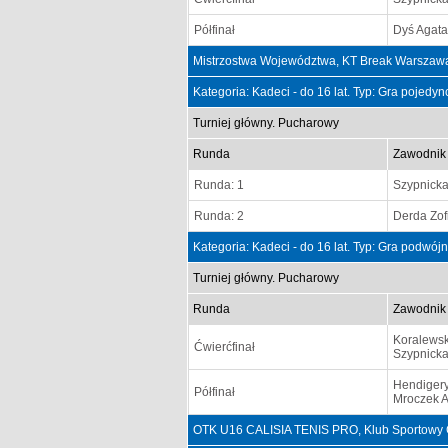
Półfinał
Dyś Agata
Mistrzostwa Województwa, KT Break Warszawa
Kategoria: Kadeci - do 16 lat. Typ: Gra pojedy
Turniej główny. Pucharowy
Runda
Zawodnik
Runda: 1
Szypnick
Runda: 2
Derda Zof
Kategoria: Kadeci - do 16 lat. Typ: Gra podwój
Turniej główny. Pucharowy
Runda
Zawodnik
Koralewsk
Ćwierćfinał
Szypnick
Hendiger
Półfinał
Mroczek 
OTK U16 CALISIA TENIS PRO, Klub Sportowy 