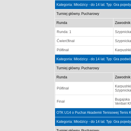
Kategoria: Młodzicy - do 14 lat. Typ: Gra poje
Turniej główny. Pucharowy
Runda
Zawodnik
Runda: 1
Szypnick
Ćwierćfinał
Szypnick
Półfinał
Karpushki
Kategoria: Młodzicy - do 14 lat. Typ: Gra podw
Turniej główny. Pucharowy
Runda
Zawodnik
Karpushki
Półfinał
Szypnick
Bugajska 
Finał
Ventsel K
OTK U14 o Puchar Akademii Tenisowej Tenis Koz
Kategoria: Młodzicy - do 14 lat. Typ: Gra poje
Turniej główny. Pucharowy