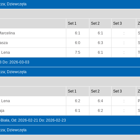
ncza; Dziewczęta
Set 1
Set 2
Set 3
Z
Marcelina
6:1
6:1
:
S
tasza
6:0
6:3
:
S
a Lena
7:5
6:1
:
T
28 Do: 2026-03-03
ncza; Dziewczęta
Set 1
Set 2
Set 3
Z
a Lena
6:2
6:4
:
P
aja
6:1
6:2
:
S
iała, Od: 2026-02-21 Do: 2026-02-23
ncza; Dziewczęta