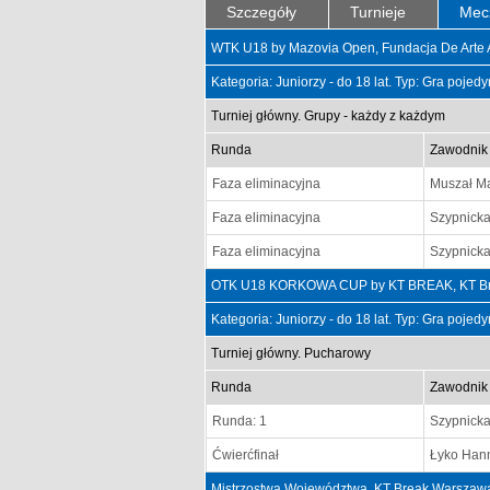
Szczegóły
Turnieje
Mec
WTK U18 by Mazovia Open, Fundacja De Arte At
Kategoria: Juniorzy - do 18 lat. Typ: Gra poje
Turniej główny. Grupy - każdy z każdym
Runda
Zawodnik
Faza eliminacyjna
Muszał M
Faza eliminacyjna
Szypnick
Faza eliminacyjna
Szypnick
OTK U18 KORKOWA CUP by KT BREAK, KT Bre
Kategoria: Juniorzy - do 18 lat. Typ: Gra poje
Turniej główny. Pucharowy
Runda
Zawodnik
Runda: 1
Szypnick
Ćwierćfinał
Łyko Han
Mistrzostwa Województwa, KT Break Warszawa