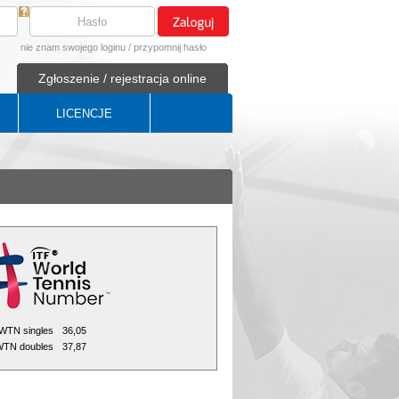
nie znam swojego loginu
/
przypomnij hasło
Zgłoszenie / rejestracja online
LICENCJE
WTN singles
36,05
TN doubles
37,87