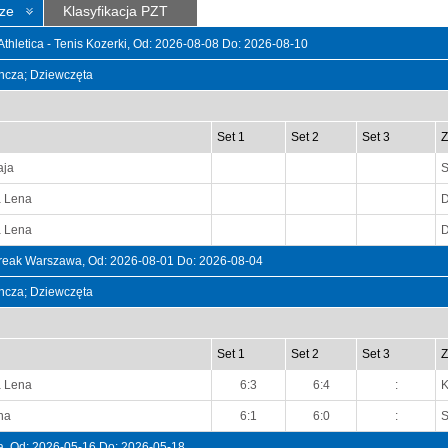
ze
Klasyfikacja PZT
hletica - Tenis Kozerki, Od: 2026-08-08 Do: 2026-08-10
dyncza; Dziewczęta
Set 1
Set 2
Set 3
Z
aja
S
a Lena
D
a Lena
D
ak Warszawa, Od: 2026-08-01 Do: 2026-08-04
dyncza; Dziewczęta
Set 1
Set 2
Set 3
Z
a Lena
6:3
6:4
:
na
6:1
6:0
:
S
, Od: 2026-05-16 Do: 2026-05-18