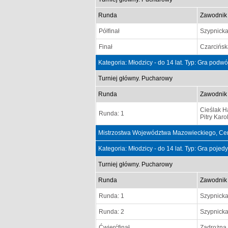
Runda
Zawodnik
Półfinał
Szypnick
Finał
Czarcińsk
Kategoria: Młodzicy - do 14 lat. Typ: Gra podw
Turniej główny. Pucharowy
Runda
Zawodnik
Cieślak 
Runda: 1
Pitry Karo
Mistrzostwa Województwa Mazowieckiego, Cen
Kategoria: Młodzicy - do 14 lat. Typ: Gra poje
Turniej główny. Pucharowy
Runda
Zawodnik
Runda: 1
Szypnick
Runda: 2
Szypnick
Ćwierćfinał
Zadrożna