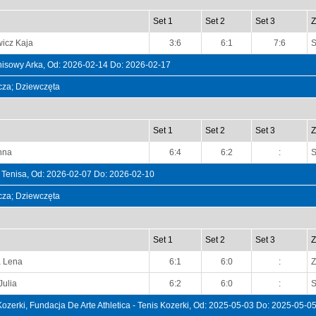
Set 1
Set 2
Set 3
Z
icz Kaja
3:6
6:1
7:6
S
isowy Arka, Od: 2026-02-14 Do: 2026-02-17
ncza; Dziewczęta
Set 1
Set 2
Set 3
Z
nna
6:4
6:2
:
S
Tenisa, Od: 2026-02-07 Do: 2026-02-10
ncza; Dziewczęta
Set 1
Set 2
Set 3
Z
a Lena
6:1
6:0
:
Z
Julia
6:2
6:0
:
S
zerki, Fundacja De Arte Athletica - Tenis Kozerki, Od: 2025-05-03 Do: 2025-05-0