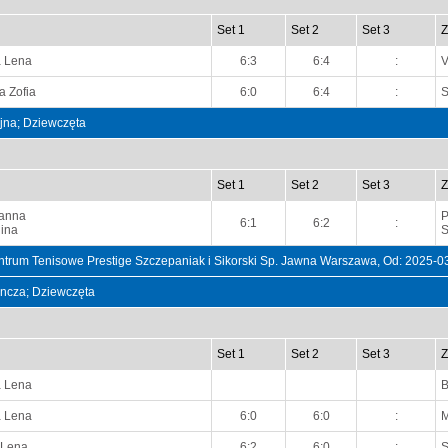
Set 1
Set 2
Set 3
Z
a Lena
6:3
6:4
:
V
a Zofia
6:0
6:4
:
S
ójna; Dziewczęta
Set 1
Set 2
Set 3
Z
Hanna
P
6:1
6:2
:
lina
S
trum Tenisowe Prestige Szczepaniak i Sikorski Sp. Jawna Warszawa, Od: 2025-0
dyncza; Dziewczęta
Set 1
Set 2
Set 3
Z
a Lena
a Lena
6:0
6:0
:
M
 Lena
6:2
6:0
:
S