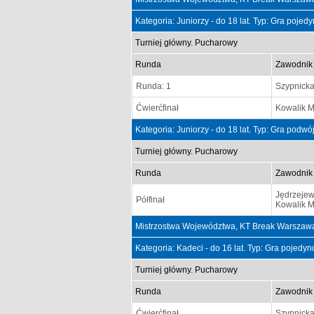
Kategoria: Juniorzy - do 18 lat. Typ: Gra poje
Turniej główny. Pucharowy
Runda
Zawodnik
Runda: 1
Szypnick
Ćwierćfinał
Kowalik M
Kategoria: Juniorzy - do 18 lat. Typ: Gra podw
Turniej główny. Pucharowy
Runda
Zawodnik
Jędrzejew
Półfinał
Kowalik M
Mistrzostwa Województwa, KT Break Warszawa
Kategoria: Kadeci - do 16 lat. Typ: Gra pojedy
Turniej główny. Pucharowy
Runda
Zawodnik
Ćwierćfinał
Szypnick