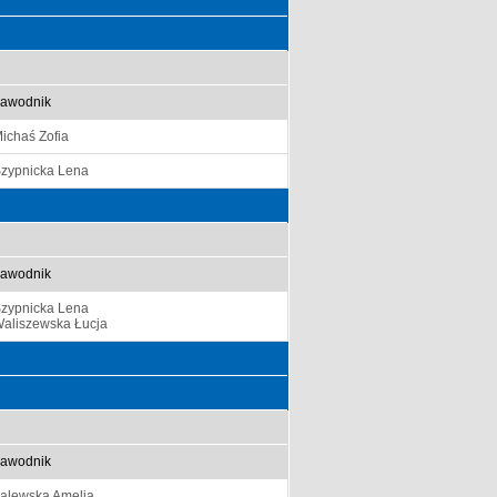
awodnik
ichaś Zofia
zypnicka Lena
awodnik
zypnicka Lena
aliszewska Łucja
awodnik
alewska Amelia