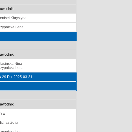
awodnik
entsel Khrystyna
zypnicka Lena
awodnik
tasińska Nina
zypnicka Lena
3-29 Do: 2025-03-31
awodnik
BYE
ichaś Zofia
zypnicka Lena