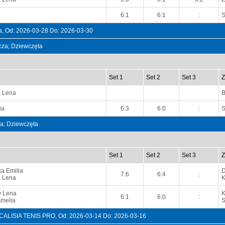
6:1
6:1
:
S
, Od: 2026-03-28 Do: 2026-03-30
ncza; Dziewczęta
Set 1
Set 2
Set 3
Z
a Lena
ia
6:3
6:0
:
S
na; Dziewczęta
Set 1
Set 2
Set 3
Z
a Emilia
D
7:6
6:4
:
a Lena
K
y Lena
K
6:1
6:0
:
Amelia
S
CALISIA TENIS PRO, Od: 2026-03-14 Do: 2026-03-16