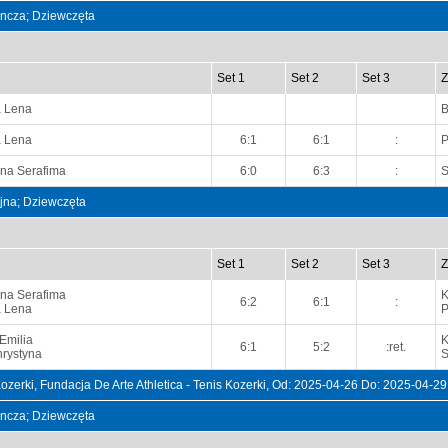
dyncza; Dziewczęta
Set 1
Set 2
Set 3
Z
a Lena
a Lena
6:1
6:1
:
P
na Serafima
6:0
6:3
:
S
ójna; Dziewczęta
Set 1
Set 2
Set 3
Z
na Serafima
K
6:2
6:1
:
a Lena
P
Emilia
K
6:1
5:2
:ret.
hrystyna
S
erki, Fundacja De Arte Athletica - Tenis Kozerki, Od: 2025-04-26 Do: 2025-04-29
dyncza; Dziewczęta