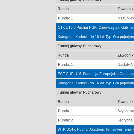
Runda
Zawodnik
Runda: 1
Mazurkiew
OTK U16 o Puchar PGK (Dziewczęta), Klub Ten
Kategoria: Kadeci - do 16 lat. Typ: Gra pojedy
Turniej główny. Pucharowy
Runda
Zawodnik
Runda: 1
Nastały A
ECT CUP U16, Fundacja Europejskie Centrum 
Kategoria: Kadeci - do 16 lat. Typ: Gra pojedy
Turniej główny. Pucharowy
Runda
Zawodnik
Runda: 1
Szypnick
Runda: 2
Jędrycha 
WTK U14 o Puchar Akademii Tenisowej Tenis Ko