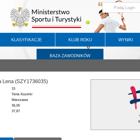
KLASYFIKACJE
KLUB ROKU
WYNIKI
BAZA ZAWODNIKÓW
a Lena (SZY1736035)
15
Tenis Kozerki
Warszawa
36,05
37,87
W