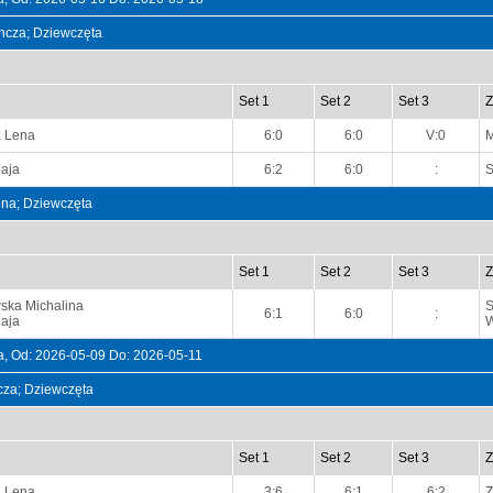
dyncza; Dziewczęta
Set 1
Set 2
Set 3
Z
a Lena
6:0
6:0
V:0
M
aja
6:2
6:0
:
S
ójna; Dziewczęta
Set 1
Set 2
Set 3
Z
ska Michalina
S
6:1
6:0
:
aja
W
, Od: 2026-05-09 Do: 2026-05-11
ncza; Dziewczęta
Set 1
Set 2
Set 3
Z
a Lena
3:6
6:1
6:2
Z