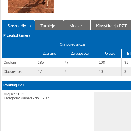
Szczegóły
Turnieje
Mecze
Klasyfikacja PZT
Przegląd kariery
Gra pojedyncza
Zagrano
Zwycięstwa
Porażki
Bi
Ogółem
185
77
108
-31
Obecny rok
17
7
10
-3
Ranking PZT
Miejsce:
109
Kategoria: Kadeci - do 16 lat