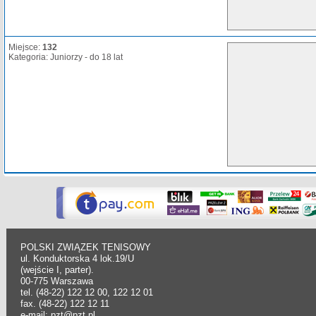
Miejsce:
132
Kategoria: Juniorzy - do 18 lat
POLSKI ZWIĄZEK TENISOWY
ul. Konduktorska 4 lok.19/U
(wejście I, parter).
00-775 Warszawa
tel. (48-22) 122 12 00, 122 12 01
fax. (48-22) 122 12 11
e-mail: pzt@pzt.pl