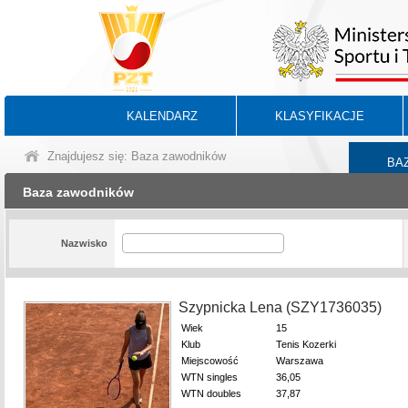
KALENDARZ
KLASYFIKACJE
Znajdujesz się: Baza zawodników
BA
Baza zawodników
Nazwisko
Szypnicka Lena (SZY1736035)
Wiek
15
Klub
Tenis Kozerki
Miejscowość
Warszawa
WTN singles
36,05
WTN doubles
37,87