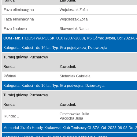
Runda
Zawodnik
Faza eliminacyjna
Wojcieszak Zofia
Faza eliminacyjna
Wojcieszak Zofia
Faza finałowa
Stawowiak Nadia
OOM - MISTRZOSTWA POLSKI U16 (2007-2008), KS Górnik Bytom, Od: 2023-07
Kategoria: Kadeci - do 16 lat. Typ: Gra pojedyncza; Dziewczęta
Turniej główny. Pucharowy
Runda
Zawodnik
Półfinał
Stefaniak Gabriela
Kategoria: Kadeci - do 16 lat. Typ: Gra podwójna; Dziewczęta
Turniej główny. Pucharowy
Runda
Zawodnik
Grochowska Julia
Runda: 1
Pacocha Julia
Memoriał Józefa Hebdy, Krakowski Klub Tenisowy OLSZA, Od: 2023-06-08 Do: 