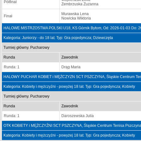
Półfinał
Zembrzuska Zuzanna
Murawska Lena
Finał
Nowicka Wiktoria
HALOWE MISTRZOSTWA POLSKI U18, KS Górnik Bytom, Od: 2026-01-03 Do: 2
Kategoria: Juniorzy - do 18 lat. Typ: Gra pojedyncza; Dziewczęta
Turniej główny. Pucharowy
Runda
Zawodnik
Runda: 1
Drąg Maria
HALOWY PUCHAR KOBIET i MĘŻCZYZN SCT PSZCZYNA, Śląskie Centrum Tenisa
Kategoria: Kobiety i mężczyźni - powyżej 18 lat. Typ: Gra pojedyncza; Kobiety
Turniej główny. Pucharowy
Runda
Zawodnik
Runda: 1
Daroszewska Julia
OTK KOBIETY i MĘŻCZYŹNI SCT PSZCZYNA, Śląskie Centrum Tenisa Pszczyna,
Kategoria: Kobiety i mężczyźni - powyżej 18 lat. Typ: Gra pojedyncza; Kobiety