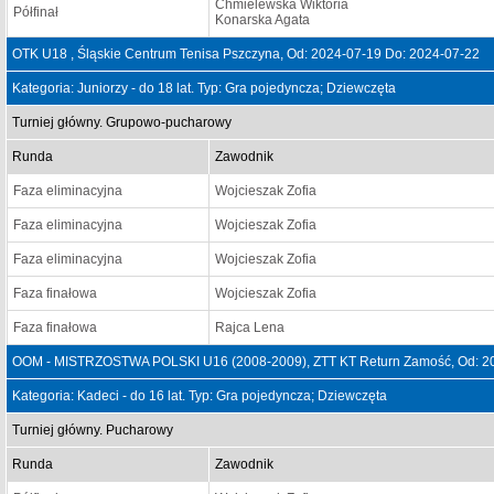
Chmielewska Wiktoria
Półfinał
Konarska Agata
OTK U18 , Śląskie Centrum Tenisa Pszczyna, Od: 2024-07-19 Do: 2024-07-22
Kategoria: Juniorzy - do 18 lat. Typ: Gra pojedyncza; Dziewczęta
Turniej główny. Grupowo-pucharowy
Runda
Zawodnik
Faza eliminacyjna
Wojcieszak Zofia
Faza eliminacyjna
Wojcieszak Zofia
Faza eliminacyjna
Wojcieszak Zofia
Faza finałowa
Wojcieszak Zofia
Faza finałowa
Rajca Lena
OOM - MISTRZOSTWA POLSKI U16 (2008-2009), ZTT KT Return Zamość, Od: 20
Kategoria: Kadeci - do 16 lat. Typ: Gra pojedyncza; Dziewczęta
Turniej główny. Pucharowy
Runda
Zawodnik