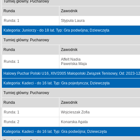
Turniej główny. Pucharowy
Runda
Zawodnik
Runda: 1
Stypuła Laura
Kategoria: Juniorzy - do 18 lat. Typ: Gra podwójna; Dziewczęta
Turniej główny. Pucharowy
Runda
Zawodnik
Affelt Nadia
Runda: 1
Pawelska Maja
Halowy Puchar Polski U16, XIV/2005 Małopolski Związek Tenisowy, Od: 2023-1
Kategoria: Kadeci - do 16 lat. Typ: Gra pojedyncza; Dziewczęta
Turniej główny. Pucharowy
Runda
Zawodnik
Runda: 1
Wojcieszak Zofia
Runda: 2
Konarska Agata
Kategoria: Kadeci - do 16 lat. Typ: Gra podwójna; Dziewczęta