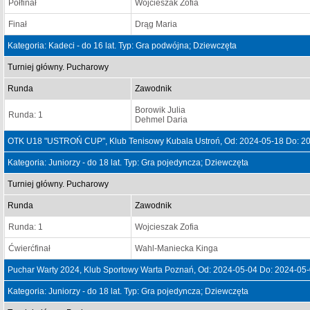
Półfinał
Wojcieszak Zofia
Finał
Drąg Maria
Kategoria: Kadeci - do 16 lat. Typ: Gra podwójna; Dziewczęta
Turniej główny. Pucharowy
Runda
Zawodnik
Borowik Julia
Runda: 1
Dehmel Daria
OTK U18 "USTROŃ CUP", Klub Tenisowy Kubala Ustroń, Od: 2024-05-18 Do: 2
Kategoria: Juniorzy - do 18 lat. Typ: Gra pojedyncza; Dziewczęta
Turniej główny. Pucharowy
Runda
Zawodnik
Runda: 1
Wojcieszak Zofia
Ćwierćfinał
Wahl-Maniecka Kinga
Puchar Warty 2024, Klub Sportowy Warta Poznań, Od: 2024-05-04 Do: 2024-05
Kategoria: Juniorzy - do 18 lat. Typ: Gra pojedyncza; Dziewczęta