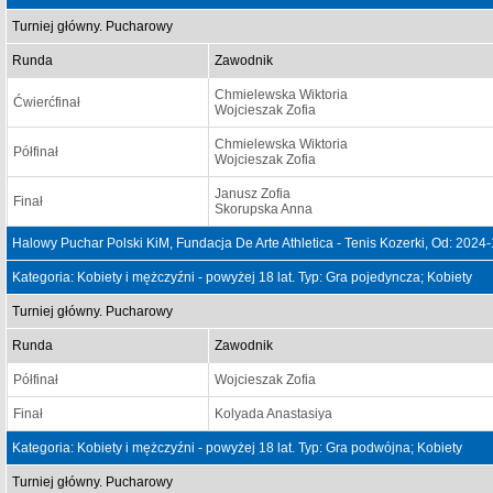
Turniej główny. Pucharowy
Runda
Zawodnik
Chmielewska Wiktoria
Ćwierćfinał
Wojcieszak Zofia
Chmielewska Wiktoria
Półfinał
Wojcieszak Zofia
Janusz Zofia
Finał
Skorupska Anna
Halowy Puchar Polski KiM, Fundacja De Arte Athletica - Tenis Kozerki, Od: 2024
Kategoria: Kobiety i mężczyźni - powyżej 18 lat. Typ: Gra pojedyncza; Kobiety
Turniej główny. Pucharowy
Runda
Zawodnik
Półfinał
Wojcieszak Zofia
Finał
Kolyada Anastasiya
Kategoria: Kobiety i mężczyźni - powyżej 18 lat. Typ: Gra podwójna; Kobiety
Turniej główny. Pucharowy