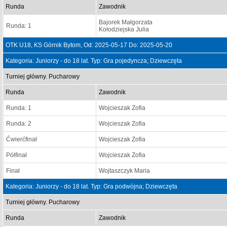
Runda
Zawodnik
Bajorek Małgorzata
Runda: 1
Kołodziejska Julia
OTK U18, KS Górnik Bytom, Od: 2025-05-17 Do: 2025-05-20
Kategoria: Juniorzy - do 18 lat. Typ: Gra pojedyncza; Dziewczęta
Turniej główny. Pucharowy
Runda
Zawodnik
Runda: 1
Wojcieszak Zofia
Runda: 2
Wojcieszak Zofia
Ćwierćfinał
Wojcieszak Zofia
Półfinał
Wojcieszak Zofia
Finał
Wojtaszczyk Maria
Kategoria: Juniorzy - do 18 lat. Typ: Gra podwójna; Dziewczęta
Turniej główny. Pucharowy
Runda
Zawodnik