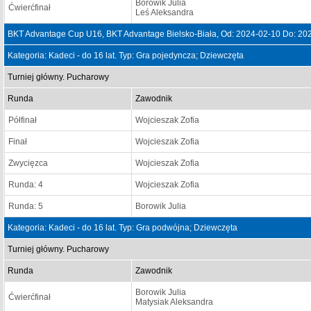
Borowik Julia
Ćwierćfinał
Leś Aleksandra
BKT Advantage Cup U16, BKT Advantage Bielsko-Biała, Od: 2024-02-10 Do: 20
Kategoria: Kadeci - do 16 lat. Typ: Gra pojedyncza; Dziewczęta
Turniej główny. Pucharowy
Runda
Zawodnik
Półfinał
Wojcieszak Zofia
Finał
Wojcieszak Zofia
Zwycięzca
Wojcieszak Zofia
Runda: 4
Wojcieszak Zofia
Runda: 5
Borowik Julia
Kategoria: Kadeci - do 16 lat. Typ: Gra podwójna; Dziewczęta
Turniej główny. Pucharowy
Runda
Zawodnik
Borowik Julia
Ćwierćfinał
Matysiak Aleksandra