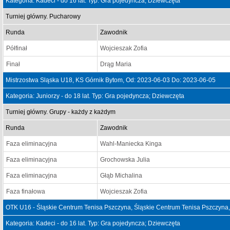
Kategoria: Kadeci - do 16 lat. Typ: Gra pojedyncza; Dziewczęta
Turniej główny. Pucharowy
Runda
Zawodnik
Półfinał
Wojcieszak Zofia
Finał
Drąg Maria
Mistrzostwa Sląska U18, KS Górnik Bytom, Od: 2023-06-03 Do: 2023-06-05
Kategoria: Juniorzy - do 18 lat. Typ: Gra pojedyncza; Dziewczęta
Turniej główny. Grupy - każdy z każdym
Runda
Zawodnik
Faza eliminacyjna
Wahl-Maniecka Kinga
Faza eliminacyjna
Grochowska Julia
Faza eliminacyjna
Głąb Michalina
Faza finałowa
Wojcieszak Zofia
OTK U16 - Śląskie Centrum Tenisa Pszczyna, Śląskie Centrum Tenisa Pszczyna
Kategoria: Kadeci - do 16 lat. Typ: Gra pojedyncza; Dziewczęta