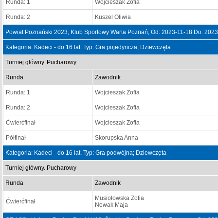
Runda: 1
Wojcieszak Zofia
Runda: 2
Kuszel Oliwia
Powiat Poznański 2023, Klub Sportowy Warta Poznań, Od: 2023-11-18 Do: 2023
Kategoria: Kadeci - do 16 lat. Typ: Gra pojedyncza; Dziewczęta
Turniej główny. Pucharowy
Runda
Zawodnik
Runda: 1
Wojcieszak Zofia
Runda: 2
Wojcieszak Zofia
Ćwierćfinał
Wojcieszak Zofia
Półfinał
Skorupska Anna
Kategoria: Kadeci - do 16 lat. Typ: Gra podwójna; Dziewczęta
Turniej główny. Pucharowy
Runda
Zawodnik
Musiołowska Zofia
Ćwierćfinał
Nowak Maja