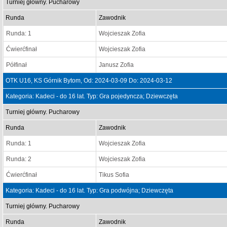
Turniej główny. Pucharowy
Runda
Zawodnik
Runda: 1
Wojcieszak Zofia
Ćwierćfinał
Wojcieszak Zofia
Półfinał
Janusz Zofia
OTK U16, KS Górnik Bytom, Od: 2024-03-09 Do: 2024-03-12
Kategoria: Kadeci - do 16 lat. Typ: Gra pojedyncza; Dziewczęta
Turniej główny. Pucharowy
Runda
Zawodnik
Runda: 1
Wojcieszak Zofia
Runda: 2
Wojcieszak Zofia
Ćwierćfinał
Tikus Sofia
Kategoria: Kadeci - do 16 lat. Typ: Gra podwójna; Dziewczęta
Turniej główny. Pucharowy
Runda
Zawodnik