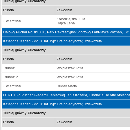
Turniej główny. Pucharowy
Runda
Zawodnik
Kołodziejska Julia
Ćwierćfinał
Rajca Lena
Halowy Puchar Polski U16, Park Rekreacyjno-Sportowy FairPlayce Poznań, Od:
Kategoria: Kadeci - do 16 lat. Typ: Gra pojedyncza; Dziewczęta
Turniej główny. Pucharowy
Runda
Zawodnik
Runda: 1
Wojcieszak Zofia
Runda: 2
Wojcieszak Zofia
Ćwierćfinał
Dudek Marta
OTK U16 o Puchar Akademii Tenisowej Tenis Kozerki, Fundacja De Arte Athletica
Kategoria: Kadeci - do 16 lat. Typ: Gra pojedyncza; Dziewczęta
Turniej główny. Pucharowy
Runda
Zawodnik