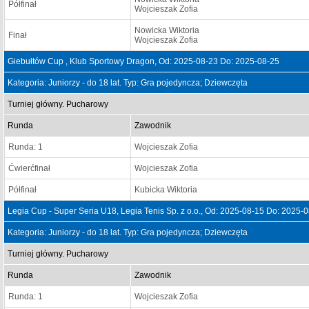
Półfinał
Wojcieszak Zofia
Nowicka Wiktoria
Finał
Wojcieszak Zofia
Giebułtów Cup , Klub Sportowy Dragon, Od: 2025-08-23 Do: 2025-08-25
Kategoria: Juniorzy - do 18 lat. Typ: Gra pojedyncza; Dziewczęta
Turniej główny. Pucharowy
Runda
Zawodnik
Runda: 1
Wojcieszak Zofia
Ćwierćfinał
Wojcieszak Zofia
Półfinał
Kubicka Wiktoria
Legia Cup - Super Seria U18, Legia Tenis Sp. z o.o., Od: 2025-08-15 Do: 2025-
Kategoria: Juniorzy - do 18 lat. Typ: Gra pojedyncza; Dziewczęta
Turniej główny. Pucharowy
Runda
Zawodnik
Runda: 1
Wojcieszak Zofia