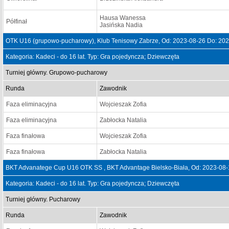
Hausa Wanessa
Półfinał
Jasińska Nadia
OTK U16 (grupowo-pucharowy), Klub Tenisowy Zabrze, Od: 2023-08-26 Do: 20
Kategoria: Kadeci - do 16 lat. Typ: Gra pojedyncza; Dziewczęta
Turniej główny. Grupowo-pucharowy
Runda
Zawodnik
Faza eliminacyjna
Wojcieszak Zofia
Faza eliminacyjna
Zabłocka Natalia
Faza finałowa
Wojcieszak Zofia
Faza finałowa
Zabłocka Natalia
BKT Advanatege Cup U16 OTK SS , BKT Advantage Bielsko-Biała, Od: 2023-08-
Kategoria: Kadeci - do 16 lat. Typ: Gra pojedyncza; Dziewczęta
Turniej główny. Pucharowy
Runda
Zawodnik