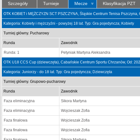
Szczegóły
Turnieje
Mecze
Klasyfikacja PZT
OTK KOBIET i MĘŻCZYZN SCT PSZCZYNA, Śląskie Centrum Tenisa Pszczyna, O
Kategoria: Kobiety i mężczyźni - powyżej 18 lat. Typ: Gra pojedyncza; Kobiety
Turniej główny. Pucharowy
Runda
Zawodnik
Runda: 1
Petyniak Martyna Aleksandra
OTK U18 CCS Cup (dziewczęta), Cabańskie Centrum Sportu Chrzanów, Od: 202
Kategoria: Juniorzy - do 18 lat. Typ: Gra pojedyncza; Dziewczęta
Turniej główny. Grupowo-pucharowy
Runda
Zawodnik
Faza eliminacyjna
Sikora Martyna
Faza eliminacyjna
Wojcieszak Zofia
Faza finałowa
Wojcieszak Zofia
Faza finałowa
Wojcieszak Zofia
Faza finałowa
Sikora Martyna