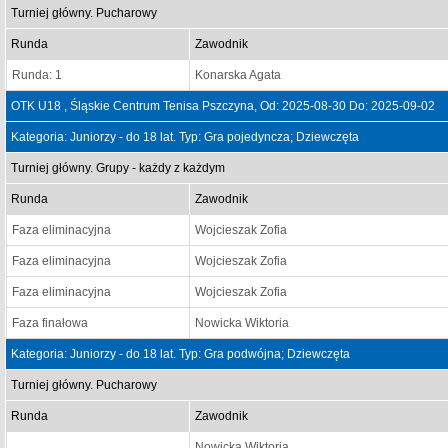
Turniej główny. Pucharowy
Runda
Zawodnik
Runda: 1
Konarska Agata
OTK U18 , Śląskie Centrum Tenisa Pszczyna, Od: 2025-08-30 Do: 2025-09-02
Kategoria: Juniorzy - do 18 lat. Typ: Gra pojedyncza; Dziewczęta
Turniej główny. Grupy - każdy z każdym
Runda
Zawodnik
Faza eliminacyjna
Wojcieszak Zofia
Faza eliminacyjna
Wojcieszak Zofia
Faza eliminacyjna
Wojcieszak Zofia
Faza finałowa
Nowicka Wiktoria
Kategoria: Juniorzy - do 18 lat. Typ: Gra podwójna; Dziewczęta
Turniej główny. Pucharowy
Runda
Zawodnik
Nowicka Wiktoria