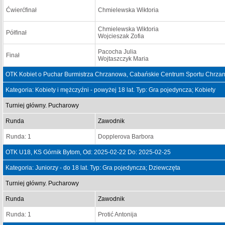
Ćwierćfinał
Chmielewska Wiktoria
Chmielewska Wiktoria
Półfinał
Wojcieszak Zofia
Pacocha Julia
Finał
Wojtaszczyk Maria
OTK Kobiet o Puchar Burmistrza Chrzanowa, Cabańskie Centrum Sportu Chrzan
Kategoria: Kobiety i mężczyźni - powyżej 18 lat. Typ: Gra pojedyncza; Kobiety
Turniej główny. Pucharowy
Runda
Zawodnik
Runda: 1
Dopplerova Barbora
OTK U18, KS Górnik Bytom, Od: 2025-02-22 Do: 2025-02-25
Kategoria: Juniorzy - do 18 lat. Typ: Gra pojedyncza; Dziewczęta
Turniej główny. Pucharowy
Runda
Zawodnik
Runda: 1
Protić Antonija