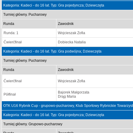
Kategoria: Kadeci - do 16 lat. Typ: Gra pojedyncza; Dziewczęta
Turniej główny. Pucharowy
Runda
Zawodnik
Runda: 1
Wojcieszak Zofia
Ćwierćfinał
Dobiecka Natalia
Kategoria: Kadeci - do 16 lat. Typ: Gra podwójna; Dziewczęta
Turniej główny. Pucharowy
Runda
Zawodnik
Ćwierćfinał
Wojcieszak Zofia
Bajorek Małgorzata
Półfinał
Drąg Maria
OTK U16 Rybnik Cup - grupowo-pucharowy, Klub Sportowy Rybnickie Towarzyst
Kategoria: Kadeci - do 16 lat. Typ: Gra pojedyncza; Dziewczęta
Turniej główny. Grupowo-pucharowy