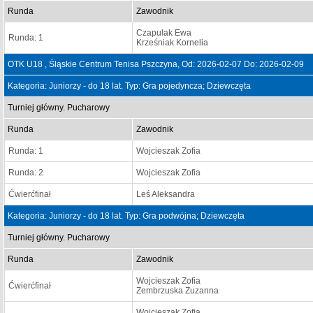
Runda
Zawodnik
Czapulak Ewa
Runda: 1
Krześniak Kornelia
OTK U18 , Śląskie Centrum Tenisa Pszczyna, Od: 2026-02-07 Do: 2026-02-09
Kategoria: Juniorzy - do 18 lat. Typ: Gra pojedyncza; Dziewczęta
Turniej główny. Pucharowy
Runda
Zawodnik
Runda: 1
Wojcieszak Zofia
Runda: 2
Wojcieszak Zofia
Ćwierćfinał
Leś Aleksandra
Kategoria: Juniorzy - do 18 lat. Typ: Gra podwójna; Dziewczęta
Turniej główny. Pucharowy
Runda
Zawodnik
Wojcieszak Zofia
Ćwierćfinał
Zembrzuska Zuzanna
Wojcieszak Zofia