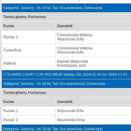
Kategoria: Juniorzy - do 18 lat. Typ: Gra podwójna; Dziewczęta
Turniej główny. Pucharowy
Runda
Zawodnik
Chmielewska Wiktoria
Runda: 1
Wojcieszak Zofia
Chmielewska Wiktoria
Ćwierćfinał
Wojcieszak Zofia
Bajorek Małgorzata
Półfinał
Kołodziejska Julia
CTS HARD COURT CUP, POZ BRUK Sobota, Od: 2024-11-30 Do: 2024-12-03
Kategoria: Juniorzy - do 18 lat. Typ: Gra pojedyncza; Dziewczęta
Turniej główny. Pucharowy
Runda
Zawodnik
Runda: 1
Wojcieszak Zofia
Runda: 2
Idaszewska Anna
Kategoria: Juniorzy - do 18 lat. Typ: Gra podwójna; Dziewczęta