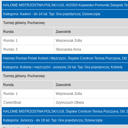
HALOWE MISTRZOSTWA POLSKI U16, IX/2003 Kujawsko-Pomorski Związek Teni
Kategoria: Kadeci - do 16 lat. Typ: Gra pojedyncza; Dziewczęta
Turniej główny. Pucharowy
Runda
Zawodnik
Runda: 1
Wojcieszak Zofia
Runda: 2
Skorupska Anna
Halowy Puchar Polski Kobiet i Mężczyzn, Śląskie Centrum Tenisa Pszczyna, Od
Kategoria: Kobiety i mężczyźni - powyżej 18 lat. Typ: Gra pojedyncza; Kobiety
Turniej główny. Pucharowy
Runda
Zawodnik
Runda: 1
Wojcieszak Zofia
Ćwierćfinał
Szymczuch Oliwia
HALOWE MISTRZOSTWA POLSKI U18, Śląskie Centrum Tenisa Pszczyna, Od: 2
Kategoria: Juniorzy - do 18 lat. Typ: Gra pojedyncza; Dziewczęta