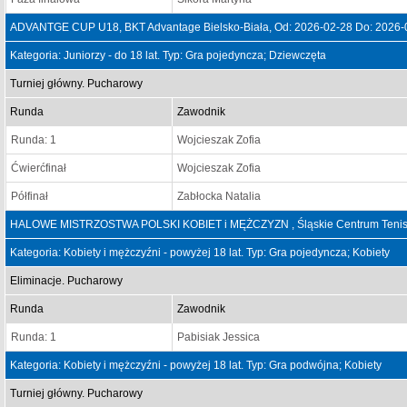
ADVANTGE CUP U18, BKT Advantage Bielsko-Biała, Od: 2026-02-28 Do: 2026-
Kategoria: Juniorzy - do 18 lat. Typ: Gra pojedyncza; Dziewczęta
Turniej główny. Pucharowy
Runda
Zawodnik
Runda: 1
Wojcieszak Zofia
Ćwierćfinał
Wojcieszak Zofia
Półfinał
Zabłocka Natalia
HALOWE MISTRZOSTWA POLSKI KOBIET i MĘŻCZYZN , Śląskie Centrum Tenisa 
Kategoria: Kobiety i mężczyźni - powyżej 18 lat. Typ: Gra pojedyncza; Kobiety
Eliminacje. Pucharowy
Runda
Zawodnik
Runda: 1
Pabisiak Jessica
Kategoria: Kobiety i mężczyźni - powyżej 18 lat. Typ: Gra podwójna; Kobiety
Turniej główny. Pucharowy