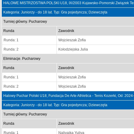
HALOWE MISTRZOSTWA POLSKI U18, IX/2003 Kujawsko-Pomorski Związek Teni
Kategoria: Juniorzy - do 18 lat. Typ: Gra pojedyncza; Dziewczęta
Turniej główny. Pucharowy
Runda
Zawodnik
Runda: 1
Wojcieszak Zofia
Runda: 2
Kołodziejska Julia
Eliminacje. Pucharowy
Runda
Zawodnik
Runda: 1
Wojcieszak Zofia
Runda: 2
Wojcieszak Zofia
Halowy Puchar Polski U18, Fundacja De Arte Athletica - Tenis Kozerki, Od: 202
Kategoria: Juniorzy - do 18 lat. Typ: Gra pojedyncza; Dziewczęta
Turniej główny. Pucharowy
Runda
Zawodnik
Runda: 1
Nalivaika Yuliya