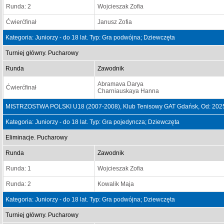
Runda: 2
Wojcieszak Zofia
Ćwierćfinał
Janusz Zofia
Kategoria: Juniorzy - do 18 lat. Typ: Gra podwójna; Dziewczęta
Turniej główny. Pucharowy
Runda
Zawodnik
Abramava Darya
Ćwierćfinał
Charniauskaya Hanna
MISTRZOSTWA POLSKI U18 (2007-2008), Klub Tenisowy GAT Gdańsk, Od: 2025
Kategoria: Juniorzy - do 18 lat. Typ: Gra pojedyncza; Dziewczęta
Eliminacje. Pucharowy
Runda
Zawodnik
Runda: 1
Wojcieszak Zofia
Runda: 2
Kowalik Maja
Kategoria: Juniorzy - do 18 lat. Typ: Gra podwójna; Dziewczęta
Turniej główny. Pucharowy