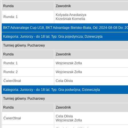
Runda
Zawodnik
Kolyada Anastasiya
Runda: 1
Krześniak Kornelia
BKT Advanatege Cup U18, BKT Advantage Bielsko-Biała, Od: 2024-08-08 Do: 2
Kategoria: Juniorzy - do 18 lat. Typ: Gra pojedyncza; Dziewczęta
Turniej główny. Pucharowy
Runda
Zawodnik
Runda: 1
Wojcieszak Zofia
Runda: 2
Wojcieszak Zofia
Ćwierćfinał
Cela Olivia
Kategoria: Juniorzy - do 18 lat. Typ: Gra podwójna; Dziewczęta
Turniej główny. Pucharowy
Runda
Zawodnik
Cela Olivia
Ćwierćfinał
Wojcieszak Zofia