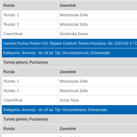
Runda
Zawodnik
Runda: 1
Wojcieszak Zofia
Runda: 2
Wojcieszak Zofia
Ćwierćfinał
Smolinska Diana
Halowy Puchar Polski U18, Śląskie Centrum Tenisa Pszczyna, Od: 2024-02-17 
Kategoria: Juniorzy - do 18 lat. Typ: Gra pojedyncza; Dziewczęta
Turniej główny. Pucharowy
Runda
Zawodnik
Runda: 1
Wojcieszak Zofia
Runda: 2
Wojcieszak Zofia
Ćwierćfinał
Husar Sara
Kategoria: Juniorzy - do 18 lat. Typ: Gra podwójna; Dziewczęta
Turniej główny. Pucharowy
Runda
Zawodnik