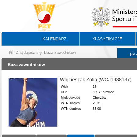
KALENDARZ
KLASYFIKACJE
Znajdujesz się: Baza zawodników
BA
Baza zawodników
Wojcieszak Zofia (WOJ1938137)
Wiek
18
Klub
GKS Katowice
Miejscowość
Chorzów
WTN singles
29,31
WTN doubles
33,00