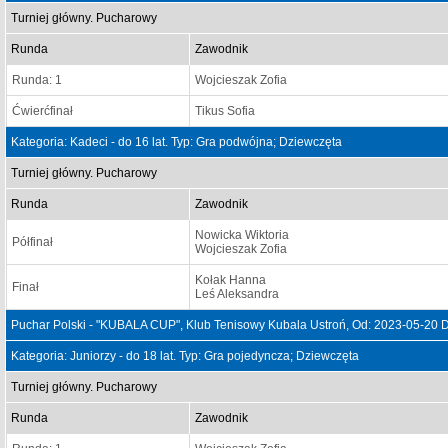
Turniej główny. Pucharowy
Runda
Zawodnik
Runda: 1
Wojcieszak Zofia
Ćwierćfinał
Tikus Sofia
Kategoria: Kadeci - do 16 lat. Typ: Gra podwójna; Dziewczęta
Turniej główny. Pucharowy
Runda
Zawodnik
Nowicka Wiktoria
Półfinał
Wojcieszak Zofia
Kołak Hanna
Finał
Leś Aleksandra
Puchar Polski - "KUBALA CUP", Klub Tenisowy Kubala Ustroń, Od: 2023-05-20 
Kategoria: Juniorzy - do 18 lat. Typ: Gra pojedyncza; Dziewczęta
Turniej główny. Pucharowy
Runda
Zawodnik