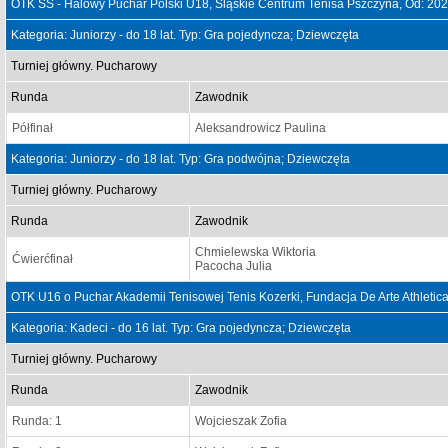
OTK SS - Halowy Puchar Polski U18, Śląskie Centrum Tenisa Pszczyna, Od: 20
Kategoria: Juniorzy - do 18 lat. Typ: Gra pojedyncza; Dziewczęta
Turniej główny. Pucharowy
Runda
Zawodnik
Półfinał
Aleksandrowicz Paulina
Kategoria: Juniorzy - do 18 lat. Typ: Gra podwójna; Dziewczęta
Turniej główny. Pucharowy
Runda
Zawodnik
Chmielewska Wiktoria
Ćwierćfinał
Pacocha Julia
OTK U16 o Puchar Akademii Tenisowej Tenis Kozerki, Fundacja De Arte Athletica
Kategoria: Kadeci - do 16 lat. Typ: Gra pojedyncza; Dziewczęta
Turniej główny. Pucharowy
Runda
Zawodnik
Runda: 1
Wojcieszak Zofia