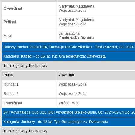
Martyniak Magdalena
Ćwierćfinał
Wojcieszak Zofia
Martyniak Magdalena
Półfinał
Wojcieszak Zofia
Janusz Zofia
Finał
Zembrzuska Zuzanna
Halowy Puchar Polski U16, Fundacja De Arte Athletica - Tenis Kozerki, Od: 202
Kategoria: Kadeci - do 16 lat. Typ: Gra pojedyncza; Dziewczęta
Turniej główny. Pucharowy
Runda
Zawodnik
Runda: 1
Wojcieszak Zofia
Runda: 2
Wojcieszak Zofia
Ćwierćfinał
Wróbel Maja
BKT Advanatege Cup U18, BKT Advantage Bielsko-Biała, Od: 2024-02-24 Do: 2
Kategoria: Juniorzy - do 18 lat. Typ: Gra pojedyncza; Dziewczęta
Turniej główny. Pucharowy