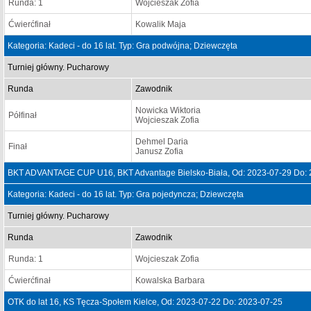
Runda: 1
Wojcieszak Zofia
Ćwierćfinał
Kowalik Maja
Kategoria: Kadeci - do 16 lat. Typ: Gra podwójna; Dziewczęta
Turniej główny. Pucharowy
Runda
Zawodnik
Nowicka Wiktoria
Półfinał
Wojcieszak Zofia
Dehmel Daria
Finał
Janusz Zofia
BKT ADVANTAGE CUP U16, BKT Advantage Bielsko-Biała, Od: 2023-07-29 Do: 
Kategoria: Kadeci - do 16 lat. Typ: Gra pojedyncza; Dziewczęta
Turniej główny. Pucharowy
Runda
Zawodnik
Runda: 1
Wojcieszak Zofia
Ćwierćfinał
Kowalska Barbara
OTK do lat 16, KS Tęcza-Społem Kielce, Od: 2023-07-22 Do: 2023-07-25