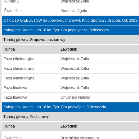
Runda: 2
Wojcieszak Zofia
Ćwierćfinał
Konarska Agata
OTK U16 GIEBUŁTÓW (grupowo-pucharowy), Klub Sportowy Dragon, Od: 2023-
Kategoria: Kadeci - do 16 lat. Typ: Gra pojedyncza; Dziewczęta
Turniej główny. Grupowo-pucharowy
Runda
Zawodnik
Faza eliminacyjna
Wojcieszak Zofia
Faza eliminacyjna
Wojcieszak Zofia
Faza eliminacyjna
Wojcieszak Zofia
Faza finałowa
Wojcieszak Zofia
Faza finałowa
Chylińska Natalia
Kategoria: Kadeci - do 16 lat. Typ: Gra podwójna; Dziewczęta
Turniej główny. Pucharowy
Runda
Zawodnik
Ćwierćfinał
Brzezińska Aleksandra