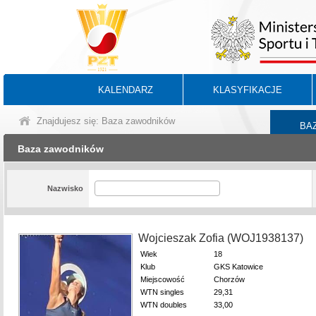
KALENDARZ
KLASYFIKACJE
Znajdujesz się: Baza zawodników
BA
Baza zawodników
Nazwisko
Wojcieszak Zofia (WOJ1938137)
Wiek
18
Klub
GKS Katowice
Miejscowość
Chorzów
WTN singles
29,31
WTN doubles
33,00