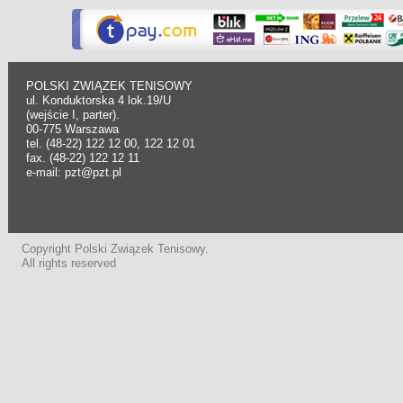
POLSKI ZWIĄZEK TENISOWY
ul. Konduktorska 4 lok.19/U
(wejście I, parter).
00-775 Warszawa
tel. (48-22) 122 12 00, 122 12 01
fax. (48-22) 122 12 11
e-mail: pzt@pzt.pl
Copyright Polski Związek Tenisowy.
All rights reserved