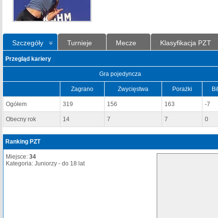
Szczegóły
Turnieje
Mecze
Klasyfikacja PZT
Przegląd kariery
Gra pojedyncza
Zagrano
Zwycięstwa
Porażki
Bi
Ogółem
319
156
163
-7
Obecny rok
14
7
7
0
Ranking PZT
Miejsce:
34
Kategoria: Juniorzy - do 18 lat