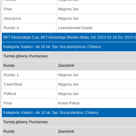
Finał
Wygona Jan
Zwycięzca
Wygona Jan
Runda: 4
Lewandowski Dawid
BKT Advanatege Cup, BKT Advantage Bielsko-Biała, Od: 2023-02-18 Do: 2023-
Kategoria: Kadeci - do 16 lat. Typ: Gra pojedyncza; Chłopcy
Turniej główny. Pucharowy
Runda
Zawodnik
Runda: 1
Wygona Jan
Ćwierćfinał
Wygona Jan
Półfinał
Wygona Jan
Finał
Kowal Patryk
Kategoria: Kadeci - do 16 lat. Typ: Gra podwójna; Chłopcy
Turniej główny. Pucharowy
Runda
Zawodnik