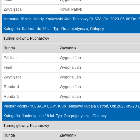
Zwycięzca
Kowal Patryk
Memoriał Józefa Hebdy, Krakowski Klub Tenisowy OLSZA, Od: 2023-06-08 Do: 
Kategoria: Kadeci - do 16 lat. Typ: Gra pojedyncza; Chłopcy
Turniej główny. Pucharowy
Runda
Zawodnik
Półfinał
Wygona Jan
Finał
Wygona Jan
Zwycięzca
Wygona Jan
Runda: 4
Wygona Jan
Runda: 5
Wygona Jan
Puchar Polski - "KUBALA CUP", Klub Tenisowy Kubala Ustroń, Od: 2023-05-20 
Kategoria: Juniorzy - do 18 lat. Typ: Gra pojedyncza; Chłopcy
Turniej główny. Pucharowy
Runda
Zawodnik