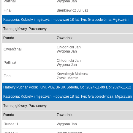
Półfinał
Wygona Jan
Finał
Bienkiewicz Juliusz
Kategoria: Kobiety i mężczyźni - powyżej 18 lat. Typ: Gra podwójna; Mężczyźni
Turniej główny. Pucharowy
Runda
Zawodnik
Chłodnicki Jan
Ćwierćfinał
Wygona Jan
Chłodnicki Jan
Półfinał
Wygona Jan
Kowalczyk Mateusz
Finał
Żarski Marcin
Halowy Puchar Polski KiM, POZ BRUK Sobota, Od: 2024-11-09 Do: 2024-11-12
Kategoria: Kobiety i mężczyźni - powyżej 18 lat. Typ: Gra pojedyncza; Mężczyźni
Turniej główny. Pucharowy
Runda
Zawodnik
Runda: 1
Wygona Jan