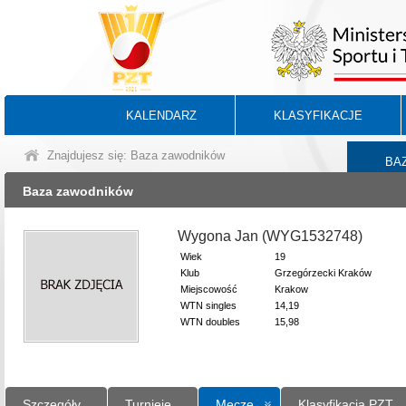
KALENDARZ
KLASYFIKACJE
Znajdujesz się: Baza zawodników
BA
Baza zawodników
Wygona Jan (WYG1532748)
Wiek
19
Klub
Grzegórzecki Kraków
Miejscowość
Krakow
WTN singles
14,19
WTN doubles
15,98
Szczegóły
Turnieje
Mecze
Klasyfikacja PZT