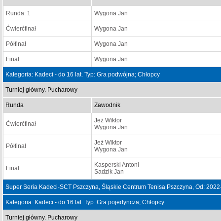
Runda: 1
Wygona Jan
Ćwierćfinał
Wygona Jan
Półfinał
Wygona Jan
Finał
Wygona Jan
Kategoria: Kadeci - do 16 lat. Typ: Gra podwójna; Chłopcy
Turniej główny. Pucharowy
Runda
Zawodnik
Jeż Wiktor
Ćwierćfinał
Wygona Jan
Jeż Wiktor
Półfinał
Wygona Jan
Kasperski Antoni
Finał
Sadzik Jan
Super Seria Kadeci-SCT Pszczyna, Śląskie Centrum Tenisa Pszczyna, Od: 2022
Kategoria: Kadeci - do 16 lat. Typ: Gra pojedyncza; Chłopcy
Turniej główny. Pucharowy