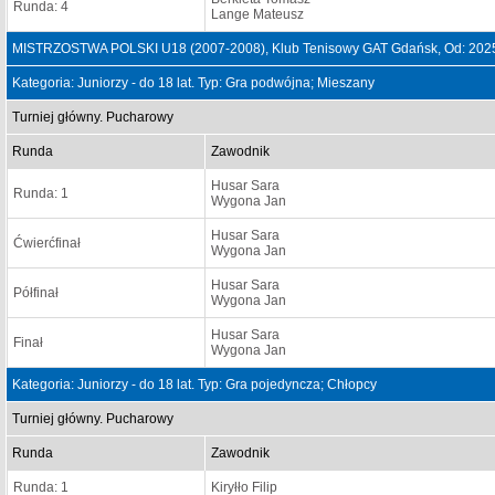
Runda: 4
Lange Mateusz
MISTRZOSTWA POLSKI U18 (2007-2008), Klub Tenisowy GAT Gdańsk, Od: 2025
Kategoria: Juniorzy - do 18 lat. Typ: Gra podwójna; Mieszany
Turniej główny. Pucharowy
Runda
Zawodnik
Husar Sara
Runda: 1
Wygona Jan
Husar Sara
Ćwierćfinał
Wygona Jan
Husar Sara
Półfinał
Wygona Jan
Husar Sara
Finał
Wygona Jan
Kategoria: Juniorzy - do 18 lat. Typ: Gra pojedyncza; Chłopcy
Turniej główny. Pucharowy
Runda
Zawodnik
Runda: 1
Kiryłło Filip