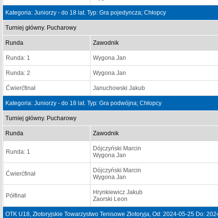
Kategoria: Juniorzy - do 18 lat. Typ: Gra pojedyncza; Chłopcy
Turniej główny. Pucharowy
Runda
Zawodnik
Runda: 1
Wygona Jan
Runda: 2
Wygona Jan
Ćwierćfinał
Januchowski Jakub
Kategoria: Juniorzy - do 18 lat. Typ: Gra podwójna; Chłopcy
Turniej główny. Pucharowy
Runda
Zawodnik
Dójczyński Marcin
Runda: 1
Wygona Jan
Dójczyński Marcin
Ćwierćfinał
Wygona Jan
Hrynkiewicz Jakub
Półfinał
Zaorski Leon
OTK U18, Złotoryjskie Towarzystwo Tenisowe Złotoryja, Od: 2024-05-25 Do: 202