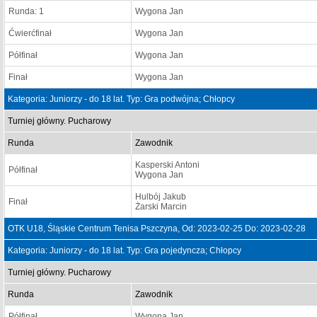
Runda: 1
Wygona Jan
Ćwierćfinał
Wygona Jan
Półfinał
Wygona Jan
Finał
Wygona Jan
Kategoria: Juniorzy - do 18 lat. Typ: Gra podwójna; Chłopcy
Turniej główny. Pucharowy
Runda
Zawodnik
Kasperski Antoni
Półfinał
Wygona Jan
Hulbój Jakub
Finał
Żarski Marcin
OTK U18, Śląskie Centrum Tenisa Pszczyna, Od: 2023-02-25 Do: 2023-02-28
Kategoria: Juniorzy - do 18 lat. Typ: Gra pojedyncza; Chłopcy
Turniej główny. Pucharowy
Runda
Zawodnik
Półfinał
Wygona Jan