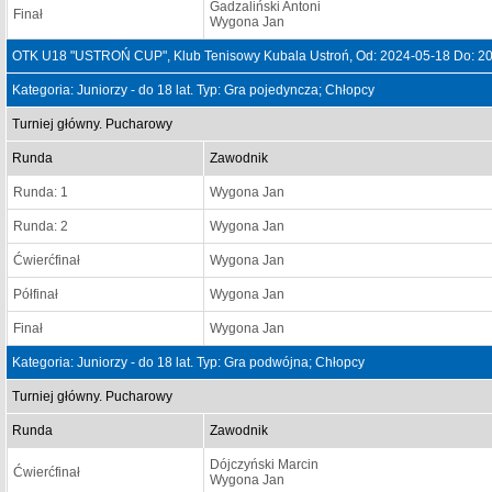
Gadzaliński Antoni
Finał
Wygona Jan
OTK U18 "USTROŃ CUP", Klub Tenisowy Kubala Ustroń, Od: 2024-05-18 Do: 2
Kategoria: Juniorzy - do 18 lat. Typ: Gra pojedyncza; Chłopcy
Turniej główny. Pucharowy
Runda
Zawodnik
Runda: 1
Wygona Jan
Runda: 2
Wygona Jan
Ćwierćfinał
Wygona Jan
Półfinał
Wygona Jan
Finał
Wygona Jan
Kategoria: Juniorzy - do 18 lat. Typ: Gra podwójna; Chłopcy
Turniej główny. Pucharowy
Runda
Zawodnik
Dójczyński Marcin
Ćwierćfinał
Wygona Jan