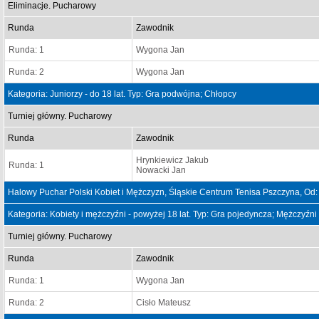
Eliminacje. Pucharowy
Runda
Zawodnik
Runda: 1
Wygona Jan
Runda: 2
Wygona Jan
Kategoria: Juniorzy - do 18 lat. Typ: Gra podwójna; Chłopcy
Turniej główny. Pucharowy
Runda
Zawodnik
Hrynkiewicz Jakub
Runda: 1
Nowacki Jan
Halowy Puchar Polski Kobiet i Mężczyzn, Śląskie Centrum Tenisa Pszczyna, Od
Kategoria: Kobiety i mężczyźni - powyżej 18 lat. Typ: Gra pojedyncza; Mężczyźni
Turniej główny. Pucharowy
Runda
Zawodnik
Runda: 1
Wygona Jan
Runda: 2
Cisło Mateusz