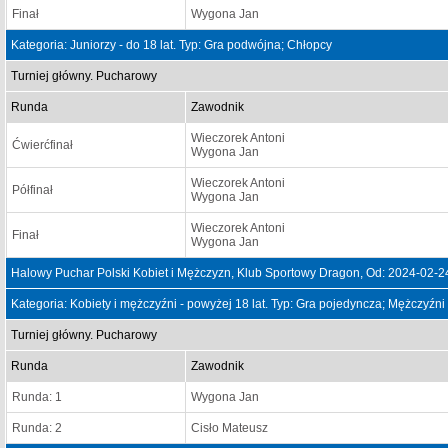
Finał
Wygona Jan
Kategoria: Juniorzy - do 18 lat. Typ: Gra podwójna; Chłopcy
Turniej główny. Pucharowy
Runda
Zawodnik
Wieczorek Antoni
Ćwierćfinał
Wygona Jan
Wieczorek Antoni
Półfinał
Wygona Jan
Wieczorek Antoni
Finał
Wygona Jan
Halowy Puchar Polski Kobiet i Mężczyzn, Klub Sportowy Dragon, Od: 2024-02-2
Kategoria: Kobiety i mężczyźni - powyżej 18 lat. Typ: Gra pojedyncza; Mężczyźni
Turniej główny. Pucharowy
Runda
Zawodnik
Runda: 1
Wygona Jan
Runda: 2
Cisło Mateusz