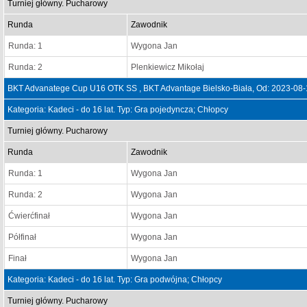
Turniej główny. Pucharowy
Runda
Zawodnik
Runda: 1
Wygona Jan
Runda: 2
Plenkiewicz Mikołaj
BKT Advanatege Cup U16 OTK SS , BKT Advantage Bielsko-Biała, Od: 2023-08-
Kategoria: Kadeci - do 16 lat. Typ: Gra pojedyncza; Chłopcy
Turniej główny. Pucharowy
Runda
Zawodnik
Runda: 1
Wygona Jan
Runda: 2
Wygona Jan
Ćwierćfinał
Wygona Jan
Półfinał
Wygona Jan
Finał
Wygona Jan
Kategoria: Kadeci - do 16 lat. Typ: Gra podwójna; Chłopcy
Turniej główny. Pucharowy