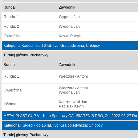
Runda
Zawodnik
Runda: 1
Wygona Jan
Runda: 2
Wygona Jan
Ćwierćfinał
Kowal Patryk
Kategoria: Kadeci - do 16 lat. Typ: Gra podwójna; Chłopcy
Turniej główny. Pucharowy
Runda
Zawodnik
Runda: 1
Wieczorek Antoni
Wieczorek Antoni
Ćwierćfinał
Wygona Jan
Kaczorowski Jan
Półfinał
Pabisiak Kevin
METALPLAST CUP VII, Klub Sportowy CALISIA TENIS PRO, Od: 2022-08-27 Do:
Kategoria: Kadeci - do 16 lat. Typ: Gra pojedyncza; Chłopcy
Turniej główny. Pucharowy