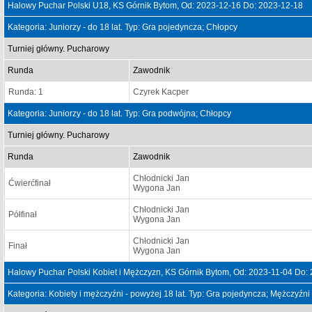
Halowy Puchar Polski U18, KS Górnik Bytom, Od: 2023-12-16 Do: 2023-12-18
Kategoria: Juniorzy - do 18 lat. Typ: Gra pojedyncza; Chłopcy
Turniej główny. Pucharowy
Runda
Zawodnik
Runda: 1
Czyrek Kacper
Kategoria: Juniorzy - do 18 lat. Typ: Gra podwójna; Chłopcy
Turniej główny. Pucharowy
Runda
Zawodnik
Chłodnicki Jan
Ćwierćfinał
Wygona Jan
Chłodnicki Jan
Półfinał
Wygona Jan
Chłodnicki Jan
Finał
Wygona Jan
Halowy Puchar Polski Kobiet i Mężczyzn, KS Górnik Bytom, Od: 2023-11-04 Do:
Kategoria: Kobiety i mężczyźni - powyżej 18 lat. Typ: Gra pojedyncza; Mężczyźni