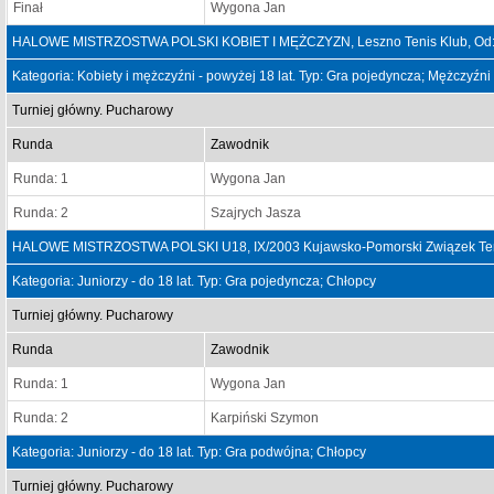
Finał
Wygona Jan
HALOWE MISTRZOSTWA POLSKI KOBIET I MĘŻCZYZN, Leszno Tenis Klub, Od: 
Kategoria: Kobiety i mężczyźni - powyżej 18 lat. Typ: Gra pojedyncza; Mężczyźni
Turniej główny. Pucharowy
Runda
Zawodnik
Runda: 1
Wygona Jan
Runda: 2
Szajrych Jasza
HALOWE MISTRZOSTWA POLSKI U18, IX/2003 Kujawsko-Pomorski Związek Teni
Kategoria: Juniorzy - do 18 lat. Typ: Gra pojedyncza; Chłopcy
Turniej główny. Pucharowy
Runda
Zawodnik
Runda: 1
Wygona Jan
Runda: 2
Karpiński Szymon
Kategoria: Juniorzy - do 18 lat. Typ: Gra podwójna; Chłopcy
Turniej główny. Pucharowy