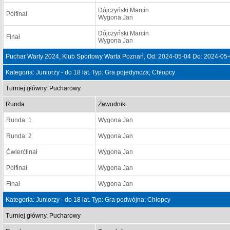
Dójczyński Marcin
Półfinał
Wygona Jan
Dójczyński Marcin
Finał
Wygona Jan
Puchar Warty 2024, Klub Sportowy Warta Poznań, Od: 2024-05-04 Do: 2024-05
Kategoria: Juniorzy - do 18 lat. Typ: Gra pojedyncza; Chłopcy
Turniej główny. Pucharowy
Runda
Zawodnik
Runda: 1
Wygona Jan
Runda: 2
Wygona Jan
Ćwierćfinał
Wygona Jan
Półfinał
Wygona Jan
Finał
Wygona Jan
Kategoria: Juniorzy - do 18 lat. Typ: Gra podwójna; Chłopcy
Turniej główny. Pucharowy