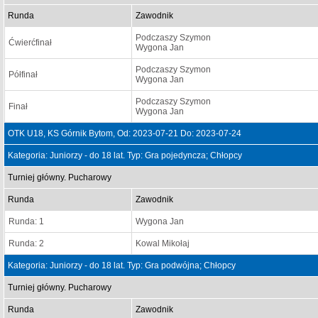
Runda
Zawodnik
Podczaszy Szymon
Ćwierćfinał
Wygona Jan
Podczaszy Szymon
Półfinał
Wygona Jan
Podczaszy Szymon
Finał
Wygona Jan
OTK U18, KS Górnik Bytom, Od: 2023-07-21 Do: 2023-07-24
Kategoria: Juniorzy - do 18 lat. Typ: Gra pojedyncza; Chłopcy
Turniej główny. Pucharowy
Runda
Zawodnik
Runda: 1
Wygona Jan
Runda: 2
Kowal Mikołaj
Kategoria: Juniorzy - do 18 lat. Typ: Gra podwójna; Chłopcy
Turniej główny. Pucharowy
Runda
Zawodnik