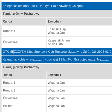
Kategoria: Juniorzy - do 18 lat. Typ: Gra podwójna; Chłopcy
Turniej główny. Pucharowy
Runda
Zawodnik
Kosiński Filip
Runda: 1
Wygona Jan
Kasperski Antoni
Ćwierćfinał
Sadzik Jan
OTK MĘŻCZYZN, Klub Sportowy Klub Tenisowy Szczawno-Zdrój, Od: 2025-03-2
Kategoria: Kobiety i mężczyźni - powyżej 18 lat. Typ: Gra pojedyncza; Mężczyźni
Turniej główny. Pucharowy
Runda
Zawodnik
Runda: 1
Wygona Jan
Runda: 2
Wygona Jan
Ćwierćfinał
Wygona Jan
Półfinał
Wygona Jan