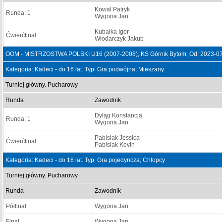
Kowal Patryk
Runda: 1
Wygona Jan
Kubalka Igor
Ćwierćfinał
Włodarczyk Jakub
OOM - MISTRZOSTWA POLSKI U16 (2007-2008), KS Górnik Bytom, Od: 2023-07
Kategoria: Kadeci - do 16 lat. Typ: Gra podwójna; Mieszany
Turniej główny. Pucharowy
Runda
Zawodnik
Dyląg Konstancja
Runda: 1
Wygona Jan
Pabisiak Jessica
Ćwierćfinał
Pabisiak Kevin
Kategoria: Kadeci - do 16 lat. Typ: Gra pojedyncza; Chłopcy
Turniej główny. Pucharowy
Runda
Zawodnik
Półfinał
Wygona Jan
Finał
Wygona Jan