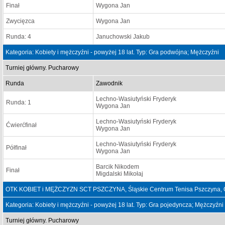
Finał
Wygona Jan
Zwycięzca
Wygona Jan
Runda: 4
Januchowski Jakub
Kategoria: Kobiety i mężczyźni - powyżej 18 lat. Typ: Gra podwójna; Mężczyźni
Turniej główny. Pucharowy
Runda
Zawodnik
Lechno-Wasiutyński Fryderyk
Runda: 1
Wygona Jan
Lechno-Wasiutyński Fryderyk
Ćwierćfinał
Wygona Jan
Lechno-Wasiutyński Fryderyk
Półfinał
Wygona Jan
Barcik Nikodem
Finał
Migdalski Mikołaj
OTK KOBIET i MĘŻCZYZN SCT PSZCZYNA, Śląskie Centrum Tenisa Pszczyna, O
Kategoria: Kobiety i mężczyźni - powyżej 18 lat. Typ: Gra pojedyncza; Mężczyźni
Turniej główny. Pucharowy