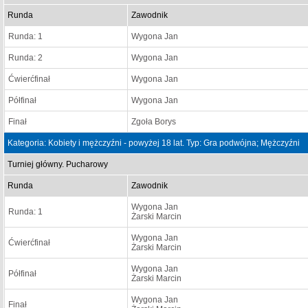
Runda
Zawodnik
Runda: 1
Wygona Jan
Runda: 2
Wygona Jan
Ćwierćfinał
Wygona Jan
Półfinał
Wygona Jan
Finał
Zgoła Borys
Kategoria: Kobiety i mężczyźni - powyżej 18 lat. Typ: Gra podwójna; Mężczyźni
Turniej główny. Pucharowy
Runda
Zawodnik
Wygona Jan
Runda: 1
Żarski Marcin
Wygona Jan
Ćwierćfinał
Żarski Marcin
Wygona Jan
Półfinał
Żarski Marcin
Wygona Jan
Finał