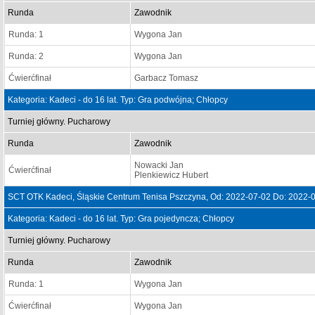
Runda
Zawodnik
Runda: 1
Wygona Jan
Runda: 2
Wygona Jan
Ćwierćfinał
Garbacz Tomasz
Kategoria: Kadeci - do 16 lat. Typ: Gra podwójna; Chłopcy
Turniej główny. Pucharowy
Runda
Zawodnik
Nowacki Jan
Ćwierćfinał
Plenkiewicz Hubert
SCT OTK Kadeci, Śląskie Centrum Tenisa Pszczyna, Od: 2022-07-02 Do: 2022-
Kategoria: Kadeci - do 16 lat. Typ: Gra pojedyncza; Chłopcy
Turniej główny. Pucharowy
Runda
Zawodnik
Runda: 1
Wygona Jan
Ćwierćfinał
Wygona Jan