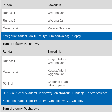
Runda
Zawodnik
Runda: 1
Wygona Jan
Runda: 2
Wygona Jan
Ćwierćfinał
Malecki Szymon
Kategoria: Kadeci - do 16 lat. Typ: Gra podwójna; Chłopcy
Turniej główny. Pucharowy
Runda
Zawodnik
Kosyrz Antoni
Runda: 1
Wygona Jan
Kosyrz Antoni
Ćwierćfinał
Wygona Jan
Chłodnicki Jan
Półfinał
Litwic Tymon
OTK-2 o Puchar Akademii Tenisowej TenisKozerki, Fundacja De Arte Athletica - 
Kategoria: Kadeci - do 16 lat. Typ: Gra pojedyncza; Chłopcy
Turniej główny. Pucharowy