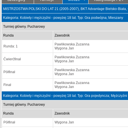
MISTRZOSTWA POLSKI DO LAT 21 (2005-2007), BKT Advantage Bielsko-Biała, 
Kategoria: Kobiety i mężczyźni - powyżej 18 lat. Typ: Gra podwójna; Mieszany
Turniej główny. Pucharowy
Runda
Zawodnik
Pawlikowska Zuzanna
Runda: 1
Wygona Jan
Pawlikowska Zuzanna
Ćwierćfinał
Wygona Jan
Pawlikowska Zuzanna
Półfinał
Wygona Jan
Pawlikowska Zuzanna
Finał
Wygona Jan
Kategoria: Kobiety i mężczyźni - powyżej 18 lat. Typ: Gra pojedyncza; Mężczyźni
Turniej główny. Pucharowy
Runda
Zawodnik
Półfinał
Wygona Jan