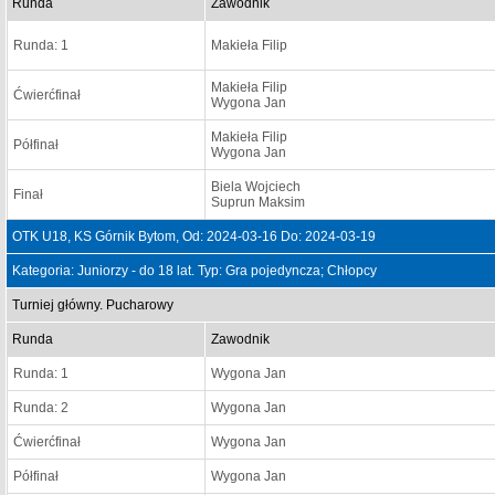
Runda
Zawodnik
Runda: 1
Makieła Filip
Makieła Filip
Ćwierćfinał
Wygona Jan
Makieła Filip
Półfinał
Wygona Jan
Biela Wojciech
Finał
Suprun Maksim
OTK U18, KS Górnik Bytom, Od: 2024-03-16 Do: 2024-03-19
Kategoria: Juniorzy - do 18 lat. Typ: Gra pojedyncza; Chłopcy
Turniej główny. Pucharowy
Runda
Zawodnik
Runda: 1
Wygona Jan
Runda: 2
Wygona Jan
Ćwierćfinał
Wygona Jan
Półfinał
Wygona Jan