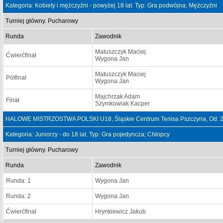
Kategoria: Kobiety i mężczyźni - powyżej 18 lat. Typ: Gra podwójna; Mężczyźni
Turniej główny. Pucharowy
Runda
Zawodnik
Matuszczyk Maciej
Ćwierćfinał
Wygona Jan
Matuszczyk Maciej
Półfinał
Wygona Jan
Majchrzak Adam
Finał
Szymkowiak Kacper
HALOWE MISTRZOSTWA POLSKI U18, Śląskie Centrum Tenisa Pszczyna, Od: 2
Kategoria: Juniorzy - do 18 lat. Typ: Gra pojedyncza; Chłopcy
Turniej główny. Pucharowy
Runda
Zawodnik
Runda: 1
Wygona Jan
Runda: 2
Wygona Jan
Ćwierćfinał
Hrynkiewicz Jakub