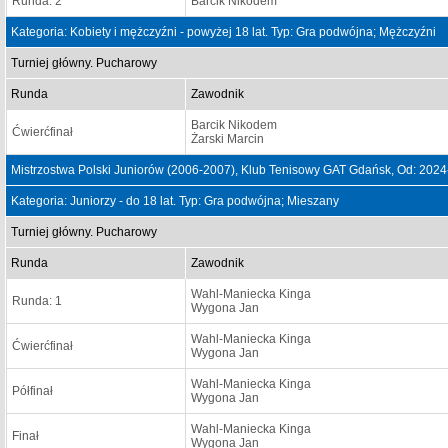
Runda: 2
Barcik Nikodem
Kategoria: Kobiety i mężczyźni - powyżej 18 lat. Typ: Gra podwójna; Mężczyźni
Turniej główny. Pucharowy
Runda
Zawodnik
Barcik Nikodem
Ćwierćfinał
Żarski Marcin
Mistrzostwa Polski Juniorów (2006-2007), Klub Tenisowy GAT Gdańsk, Od: 202
Kategoria: Juniorzy - do 18 lat. Typ: Gra podwójna; Mieszany
Turniej główny. Pucharowy
Runda
Zawodnik
Wahl-Maniecka Kinga
Runda: 1
Wygona Jan
Wahl-Maniecka Kinga
Ćwierćfinał
Wygona Jan
Wahl-Maniecka Kinga
Półfinał
Wygona Jan
Wahl-Maniecka Kinga
Finał
Wygona Jan