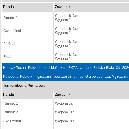
Runda
Zawodnik
Chłodnicki Jan
Runda: 1
Wygona Jan
Chłodnicki Jan
Ćwierćfinał
Wygona Jan
Chłodnicki Jan
Półfinał
Wygona Jan
Chłodnicki Jan
Finał
Wygona Jan
Halowy Puchar Polski Kobiet i Mężczyzn, BKT Advantage Bielsko-Biała, Od: 20
Kategoria: Kobiety i mężczyźni - powyżej 18 lat. Typ: Gra pojedyncza; Mężczyźni
Turniej główny. Pucharowy
Runda
Zawodnik
Runda: 1
Wygona Jan
Runda: 2
Wygona Jan
Ćwierćfinał
Wygona Jan