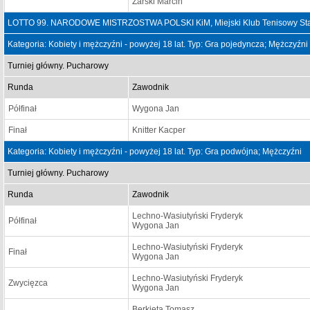
Żarski Marcin
LOTTO 99. NARODOWE MISTRZOSTWA POLSKI KiM, Miejski Klub Tenisowy Stal
Kategoria: Kobiety i mężczyźni - powyżej 18 lat. Typ: Gra pojedyncza; Mężczyźni
Turniej główny. Pucharowy
Runda
Zawodnik
Półfinał
Wygona Jan
Finał
Knitter Kacper
Kategoria: Kobiety i mężczyźni - powyżej 18 lat. Typ: Gra podwójna; Mężczyźni
Turniej główny. Pucharowy
Runda
Zawodnik
Lechno-Wasiutyński Fryderyk
Półfinał
Wygona Jan
Lechno-Wasiutyński Fryderyk
Finał
Wygona Jan
Lechno-Wasiutyński Fryderyk
Zwycięzca
Wygona Jan
Berkieta Tomasz