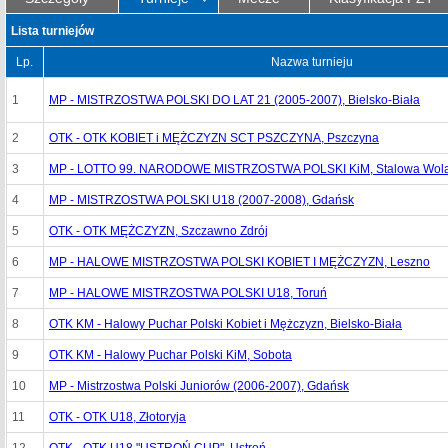
Lista turniejów
Lp.
Nazwa turnieju
1
MP - MISTRZOSTWA POLSKI DO LAT 21 (2005-2007), Bielsko-Biała
2
OTK - OTK KOBIET i MĘŻCZYZN SCT PSZCZYNA, Pszczyna
3
MP - LOTTO 99. NARODOWE MISTRZOSTWA POLSKI KiM, Stalowa Wol
4
MP - MISTRZOSTWA POLSKI U18 (2007-2008), Gdańsk
5
OTK - OTK MĘŻCZYZN, Szczawno Zdrój
6
MP - HALOWE MISTRZOSTWA POLSKI KOBIET I MĘŻCZYZN, Leszno
7
MP - HALOWE MISTRZOSTWA POLSKI U18, Toruń
8
OTK KM - Halowy Puchar Polski Kobiet i Mężczyzn, Bielsko-Biała
9
OTK KM - Halowy Puchar Polski KiM, Sobota
10
MP - Mistrzostwa Polski Juniorów (2006-2007), Gdańsk
11
OTK - OTK U18, Złotoryja