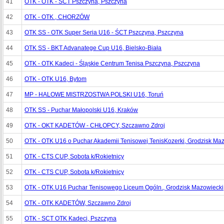
41
OTK - OTK - ŚCT Pszczyna, Pszczyna
42
OTK - OTK , CHORZÓW
43
OTK SS - OTK Super Seria U16 - ŚCT Pszczyna, Pszczyna
44
OTK SS - BKT Advanatege Cup U16, Bielsko-Biała
45
OTK - OTK Kadeci - Śląskie Centrum Tenisa Pszczyna, Pszczyna
46
OTK - OTK U16, Bytom
47
MP - HALOWE MISTRZOSTWA POLSKI U16, Toruń
48
OTK SS - Puchar Małopolski U16, Kraków
49
OTK - OKT KADETÓW - CHŁOPCY, Szczawno Zdroj
50
OTK - OTK U16 o Puchar Akademii Tenisowej TenisKozerki, Grodzisk Ma
51
OTK - CTS CUP, Sobota k/Rokietnicy
52
OTK - CTS CUP, Sobota k/Rokietnicy
53
OTK - OTK U16 Puchar Tenisowego Liceum Ogóln., Grodzisk Mazowiecki
54
OTK - OTK KADETÓW, Szczawno Zdroj
55
OTK - SCT OTK Kadeci, Pszczyna