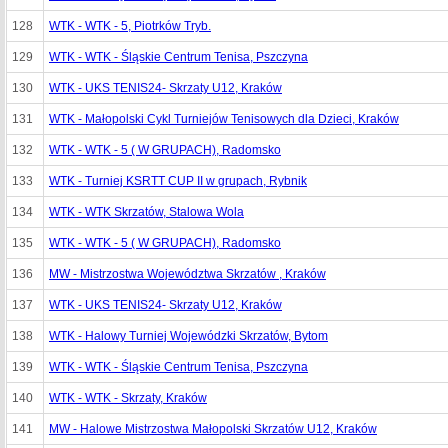
128
WTK - WTK - 5, Piotrków Tryb.
129
WTK - WTK - Śląskie Centrum Tenisa, Pszczyna
130
WTK - UKS TENIS24- Skrzaty U12, Kraków
131
WTK - Małopolski Cykl Turniejów Tenisowych dla Dzieci, Kraków
132
WTK - WTK - 5 ( W GRUPACH), Radomsko
133
WTK - Turniej KSRTT CUP II w grupach, Rybnik
134
WTK - WTK Skrzatów, Stalowa Wola
135
WTK - WTK - 5 ( W GRUPACH), Radomsko
136
MW - Mistrzostwa Województwa Skrzatów , Kraków
137
WTK - UKS TENIS24- Skrzaty U12, Kraków
138
WTK - Halowy Turniej Wojewódzki Skrzatów, Bytom
139
WTK - WTK - Śląskie Centrum Tenisa, Pszczyna
140
WTK - WTK - Skrzaty, Kraków
141
MW - Halowe Mistrzostwa Małopolski Skrzatów U12, Kraków