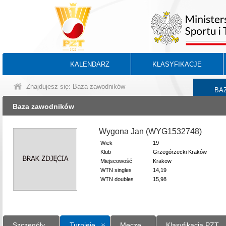
KALENDARZ
KLASYFIKACJE
Znajdujesz się: Baza zawodników
BA
Baza zawodników
Wygona Jan (WYG1532748)
Wiek
19
Klub
Grzegórzecki Kraków
Miejscowość
Krakow
WTN singles
14,19
WTN doubles
15,98
Szczegóły
Turnieje
Mecze
Klasyfikacja PZT