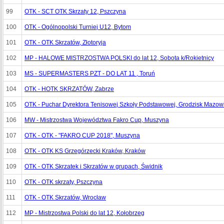
99
OTK - SCT OTK Skrzaty 12, Pszczyna
100
OTK - Ogólnopolski Turniej U12, Bytom
101
OTK - OTK Skrzatów, Złotoryja
102
MP - HALOWE MISTRZOSTWA POLSKI do lat 12, Sobota k/Rokietnicy
103
MS - SUPERMASTERS PZT - DO LAT 11 , Toruń
104
OTK - HOTK SKRZATÓW, Zabrze
105
OTK - Puchar Dyrektora Tenisowej Szkoły Podstawowej, Grodzisk Mazow
106
MW - Mistrzostwa Województwa Fakro Cup, Muszyna
107
OTK - OTK - "FAKRO CUP 2018", Muszyna
108
OTK - OTK KS Grzegórzecki Kraków, Kraków
109
OTK - OTK Skrzatek i Skrzatów w grupach, Świdnik
110
OTK - OTK skrzaty, Pszczyna
111
OTK - OTK Skrzatów, Wrocław
112
MP - Mistrzostwa Polski do lat 12, Kołobrzeg