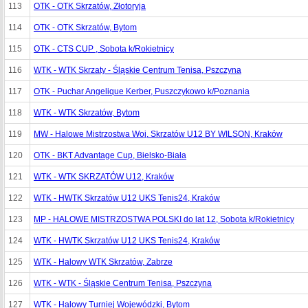
113
OTK - OTK Skrzatów, Złotoryja
114
OTK - OTK Skrzatów, Bytom
115
OTK - CTS CUP , Sobota k/Rokietnicy
116
WTK - WTK Skrzaty - Śląskie Centrum Tenisa, Pszczyna
117
OTK - Puchar Angelique Kerber, Puszczykowo k/Poznania
118
WTK - WTK Skrzatów, Bytom
119
MW - Halowe Mistrzostwa Woj. Skrzatów U12 BY WILSON, Kraków
120
OTK - BKT Advantage Cup, Bielsko-Biała
121
WTK - WTK SKRZATÓW U12, Kraków
122
WTK - HWTK Skrzatów U12 UKS Tenis24, Kraków
123
MP - HALOWE MISTRZOSTWA POLSKI do lat 12, Sobota k/Rokietnicy
124
WTK - HWTK Skrzatów U12 UKS Tenis24, Kraków
125
WTK - Halowy WTK Skrzatów, Zabrze
126
WTK - WTK - Śląskie Centrum Tenisa, Pszczyna
127
WTK - Halowy Turniej Wojewódzki, Bytom