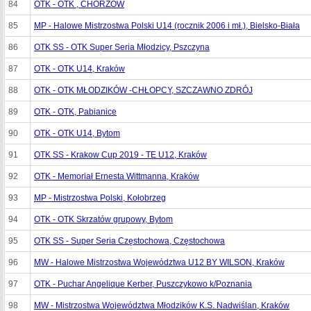
84
OTK - OTK , CHORZÓW
85
MP - Halowe Mistrzostwa Polski U14 (rocznik 2006 i mł.), Bielsko-Biała
86
OTK SS - OTK Super Seria Młodzicy, Pszczyna
87
OTK - OTK U14, Kraków
88
OTK - OTK MŁODZIKÓW -CHŁOPCY, SZCZAWNO ZDRÓJ
89
OTK - OTK, Pabianice
90
OTK - OTK U14, Bytom
91
OTK SS - Krakow Cup 2019 - TE U12, Kraków
92
OTK - Memoriał Ernesta Wittmanna, Kraków
93
MP - Mistrzostwa Polski, Kołobrzeg
94
OTK - OTK Skrzatów grupowy, Bytom
95
OTK SS - Super Seria Częstochowa, Częstochowa
96
MW - Halowe Mistrzostwa Województwa U12 BY WILSON, Kraków
97
OTK - Puchar Angelique Kerber, Puszczykowo k/Poznania
98
MW - Mistrzostwa Województwa Młodzików K.S. Nadwiślan, Kraków