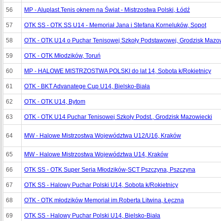
56
MP - Aluplast.Tenis oknem na Świat - Mistrzostwa Polski, Łódź
57
OTK SS - OTK SS U14 - Memoriał Jana i Stefana Korneluków, Sopot
58
OTK - OTK U14 o Puchar Tenisowej Szkoły Podstawowej, Grodzisk Mazo
59
OTK - OTK Młodzików, Toruń
60
MP - HALOWE MISTRZOSTWA POLSKI do lat 14, Sobota k/Rokietnicy
61
OTK - BKT Advanatege Cup U14, Bielsko-Biała
62
OTK - OTK U14, Bytom
63
OTK - OTK U14 Puchar Tenisowej Szkoły Podst., Grodzisk Mazowiecki
64
MW - Halowe Mistrzostwa Województwa U12/U16, Kraków
65
MW - Halowe Mistrzostwa Województwa U14, Kraków
66
OTK SS - OTK Super Seria Młodzików-SCT Pszczyna, Pszczyna
67
OTK SS - Halowy Puchar Polski U14, Sobota k/Rokietnicy
68
OTK - OTK młodzików Memoriał im.Roberta Litwina, Łęczna
69
OTK SS - Halowy Puchar Polski U14, Bielsko-Biała