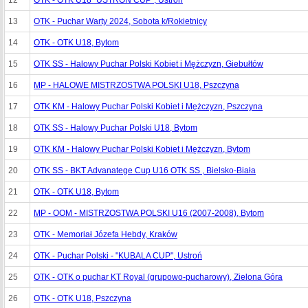
12
OTK - OTK U18 "USTROŃ CUP", Ustroń
13
OTK - Puchar Warty 2024, Sobota k/Rokietnicy
14
OTK - OTK U18, Bytom
15
OTK SS - Halowy Puchar Polski Kobiet i Mężczyzn, Giebułtów
16
MP - HALOWE MISTRZOSTWA POLSKI U18, Pszczyna
17
OTK KM - Halowy Puchar Polski Kobiet i Mężczyzn, Pszczyna
18
OTK SS - Halowy Puchar Polski U18, Bytom
19
OTK KM - Halowy Puchar Polski Kobiet i Mężczyzn, Bytom
20
OTK SS - BKT Advanatege Cup U16 OTK SS , Bielsko-Biała
21
OTK - OTK U18, Bytom
22
MP - OOM - MISTRZOSTWA POLSKI U16 (2007-2008), Bytom
23
OTK - Memoriał Józefa Hebdy, Kraków
24
OTK - Puchar Polski - "KUBALA CUP", Ustroń
25
OTK - OTK o puchar KT Royal (grupowo-pucharowy), Zielona Góra
26
OTK - OTK U18, Pszczyna