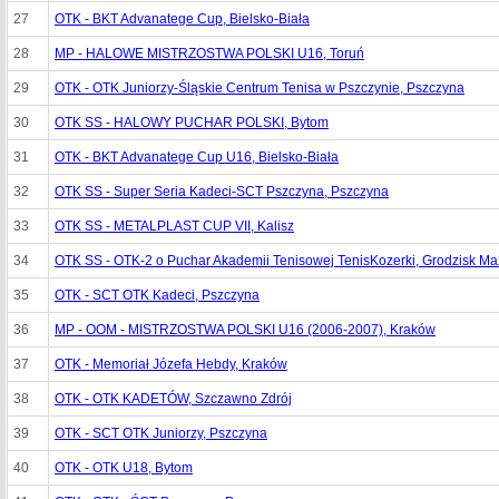
27
OTK - BKT Advanatege Cup, Bielsko-Biała
28
MP - HALOWE MISTRZOSTWA POLSKI U16, Toruń
29
OTK - OTK Juniorzy-Śląskie Centrum Tenisa w Pszczynie, Pszczyna
30
OTK SS - HALOWY PUCHAR POLSKI, Bytom
31
OTK - BKT Advanatege Cup U16, Bielsko-Biała
32
OTK SS - Super Seria Kadeci-SCT Pszczyna, Pszczyna
33
OTK SS - METALPLAST CUP VII, Kalisz
34
OTK SS - OTK-2 o Puchar Akademii Tenisowej TenisKozerki, Grodzisk Ma
35
OTK - SCT OTK Kadeci, Pszczyna
36
MP - OOM - MISTRZOSTWA POLSKI U16 (2006-2007), Kraków
37
OTK - Memoriał Józefa Hebdy, Kraków
38
OTK - OTK KADETÓW, Szczawno Zdrój
39
OTK - SCT OTK Juniorzy, Pszczyna
40
OTK - OTK U18, Bytom