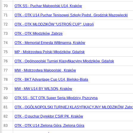
70
OTK SS - Puchar Małopolski U14, Kraków
71
OTK - OTK U14 Puchar Tenisowej Szkoły Podst., Grodzisk Mazowiecki
72
OTK - OTK MŁODZIKÓW "USTROŃ CUP", Ustroń
73
OTK - OTK Młodzików, Zabrze
74
OTK - Memoriał Ernesta Wittmanna, Kraków
75
MP - Mistrzostwa Polski Młodzików, Gdańsk
76
OTK - Ogólnopolski Turniej Klasyfikacyjny Młodzików, Gdańsk
77
MW - Mistrzostwa Małopolski , Kraków
78
OTK - BKT Advantage Cup U14, Bielsko-Biała
79
MW - MW U14 BY WILSON, Kraków
80
OTK SS - SCT OTK Super Seria Młodzicy, Pszczyna
81
OTK - OGÓLNOPOLSKI TURNIEJ KLASYFIKACYJNY MŁODZIKÓW, Zabr
82
OTK - O puchar Dyrektor CSiR PK, Kraków
83
OTK - OTK U14 Zielona Góra, Zielona Góra