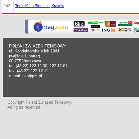
142
Tenis10 na Błoniach, Kraków
POLSKI ZWIĄZEK TENISOWY
ul. Konduktorska 4 lok.19/U
(wejście I, parter).
00-775 Warszawa
tel. (48-22) 122 12 00, 122 12 01
fax. (48-22) 122 12 11
e-mail: pzt@pzt.pl
Copyright Polski Związek Tenisowy.
All rights reserved