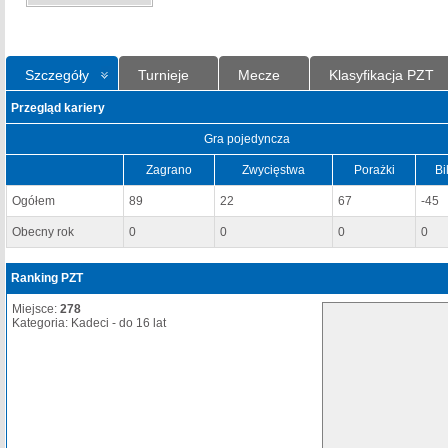
Szczegóły
Turnieje
Mecze
Klasyfikacja PZT
Przegląd kariery
Gra pojedyncza
Zagrano
Zwycięstwa
Porażki
Bi
Ogółem
89
22
67
-45
Obecny rok
0
0
0
0
Ranking PZT
Miejsce:
278
Kategoria: Kadeci - do 16 lat