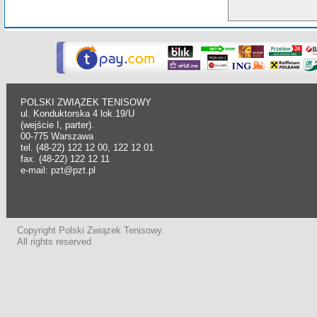
POLSKI ZWIĄZEK TENISOWY
ul. Konduktorska 4 lok.19/U
(wejście I, parter).
00-775 Warszawa
tel. (48-22) 122 12 00, 122 12 01
fax. (48-22) 122 12 11
e-mail: pzt@pzt.pl
Copyright Polski Związek Tenisowy.
All rights reserved