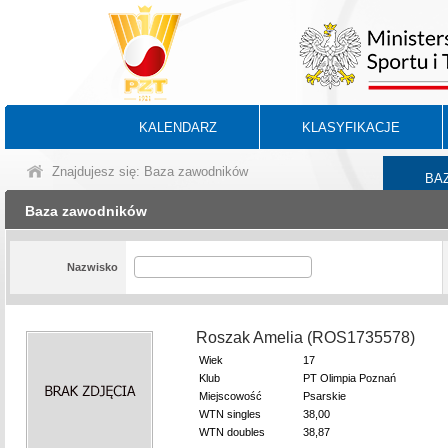
KALENDARZ
KLASYFIKACJE
Znajdujesz się: Baza zawodników
BA
Baza zawodników
Nazwisko
Roszak Amelia (ROS1735578)
Wiek
17
Klub
PT Olimpia Poznań
Miejscowość
Psarskie
WTN singles
38,00
WTN doubles
38,87