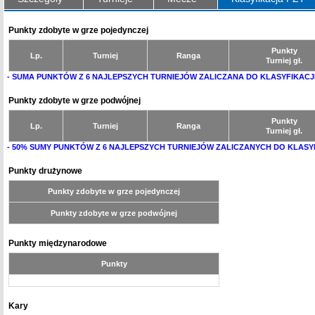
Punkty zdobyte w grze pojedynczej
Punkty
Lp.
Turniej
Ranga
Turniej gł.
- SUMA PUNKTÓW Z 6 NAJLEPSZYCH TURNIEJÓW ZALICZANA DO KLASYFIKACJ
Punkty zdobyte w grze podwójnej
Punkty
Lp.
Turniej
Ranga
Turniej gł.
- 50% SUMY PUNKTÓW Z 6 NAJLEPSZYCH TURNIEJÓW ZALICZANYCH DO KLASY
Punkty drużynowe
Punkty zdobyte w grze pojedynczej
Punkty zdobyte w grze podwójnej
Punkty międzynarodowe
Punkty
Kary