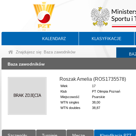
KALENDARZ
KLASYFIKACJE
Znajdujesz się: Baza zawodników
BA
Baza zawodników
Roszak Amelia (ROS1735578)
Wiek
17
Klub
PT Olimpia Poznań
Miejscowość
Psarskie
WTN singles
38,00
WTN doubles
38,87
Szczegóły
Turnieje
Mecze
Klasyfikacja PZT