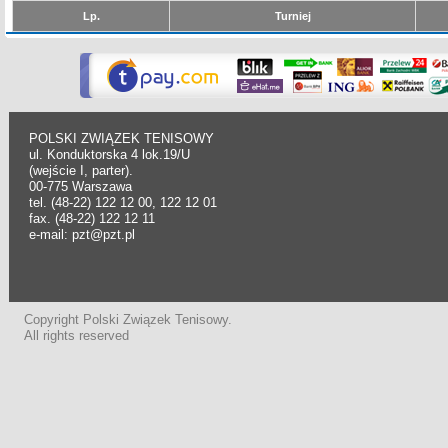
Lp.
Turniej
POLSKI ZWIĄZEK TENISOWY
ul. Konduktorska 4 lok.19/U
(wejście I, parter).
00-775 Warszawa
tel. (48-22) 122 12 00, 122 12 01
fax. (48-22) 122 12 11
e-mail: pzt@pzt.pl
Copyright Polski Związek Tenisowy.
All rights reserved