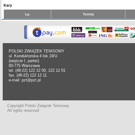
Kary
Lp.
Turniej
POLSKI ZWIĄZEK TENISOWY
ul. Konduktorska 4 lok.19/U
(wejście I, parter).
00-775 Warszawa
tel. (48-22) 122 12 00, 122 12 01
fax. (48-22) 122 12 11
e-mail: pzt@pzt.pl
Copyright Polski Związek Tenisowy.
All rights reserved