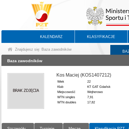
KALENDARZ
KLASYFIKACJE
Znajdujesz się: Baza zawodników
BA
Baza zawodników
Kos Maciej (KOS1407212)
Wiek
22
Klub
KT GAT Gdańsk
Miejscowość
Wejherowo
WTN singles
7,91
WTN doubles
17,82
Szczegóły
Turnieje
Mecze
Klasyfikacja PZT