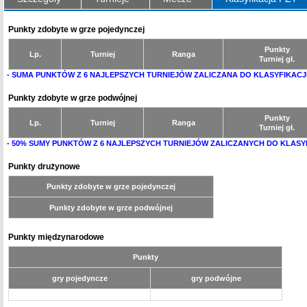
Punkty zdobyte w grze pojedynczej
Punkty
Lp.
Turniej
Ranga
Turniej gł.
- SUMA PUNKTÓW Z 6 NAJLEPSZYCH TURNIEJÓW ZALICZANA DO KLASYFIKACJ
Punkty zdobyte w grze podwójnej
Punkty
Lp.
Turniej
Ranga
Turniej gł.
- 50% SUMY PUNKTÓW Z 6 NAJLEPSZYCH TURNIEJÓW ZALICZANYCH DO KLASY
Punkty drużynowe
Punkty zdobyte w grze pojedynczej
Punkty zdobyte w grze podwójnej
Punkty międzynarodowe
Punkty
gry pojedyncze
gry podwójne