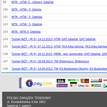
99
WTK - HTW- 5 - chłopcy, Gdańsk
100
WTK - HTW - 5, Gdynia
101
WTK - HTW - 5, Ostróda
102
WTK - HTW - 5, Gdańsk
103
WTK - WTK-5, Ostróda
104
Turniej WZT - (R-5), 14.12.2013, HTW, GAT Gdańsk, GAT Gdańsk
105
Turniej WZT - (R-5), 07.12.2013, HTW, TKS Arka Gdynia, TKS Arka Gdynia
106
Turniej WZT - (R-4), 16.11.2013, HMW - woj. pomorskie, GAT Gdańsk, G
107
Turniej WZT - (R-5), 28.09.2013, TW, Bydgoszcz, Bydgoszcz
108
Turniej WZT - (R-5), 14.09.2013, TW, KS Budowlani Olsztyn, KS Budowlan
POLSKI ZWIĄZEK TENISOWY
ul. Konduktorska 4 lok.19/U
(wejście I, parter).