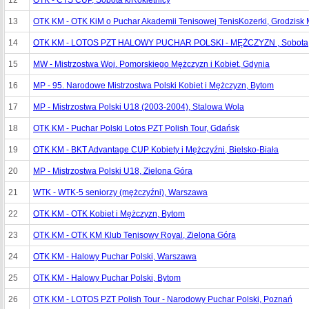
12
OTK - CTS CUP, Sobota k/Rokietnicy
13
OTK KM - OTK KiM o Puchar Akademii Tenisowej TenisKozerki, Grodzisk
14
OTK KM - LOTOS PZT HALOWY PUCHAR POLSKI - MĘŻCZYZN , Sobota, 
15
MW - Mistrzostwa Woj. Pomorskiego Mężczyzn i Kobiet, Gdynia
16
MP - 95. Narodowe Mistrzostwa Polski Kobiet i Mężczyzn, Bytom
17
MP - Mistrzostwa Polski U18 (2003-2004), Stalowa Wola
18
OTK KM - Puchar Polski Lotos PZT Polish Tour, Gdańsk
19
OTK KM - BKT Advantage CUP Kobiety i Mężczyźni, Bielsko-Biała
20
MP - Mistrzostwa Polski U18, Zielona Góra
21
WTK - WTK-5 seniorzy (mężczyźni), Warszawa
22
OTK KM - OTK Kobiet i Mężczyzn, Bytom
23
OTK KM - OTK KM Klub Tenisowy Royal, Zielona Góra
24
OTK KM - Halowy Puchar Polski, Warszawa
25
OTK KM - Halowy Puchar Polski, Bytom
26
OTK KM - LOTOS PZT Polish Tour - Narodowy Puchar Polski, Poznań