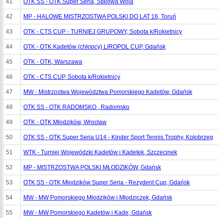
41
OTK SS - OTK Super Seria, Stalowa Wola
42
MP - HALOWE MISTRZOSTWA POLSKI DO LAT 16, Toruń
43
OTK - CTS CUP - TURNIEJ GRUPOWY, Sobota k/Rokietnicy
44
OTK - OTK Kadetów (chłopcy) LIROPOL CUP, Gdańsk
45
OTK - OTK, Warszawa
46
OTK - CTS CUP, Sobota k/Rokietnicy
47
MW - Mistrzostwa Województwa Pomorskiego Kadetów, Gdańsk
48
OTK SS - OTK RADOMSKO , Radomsko
49
OTK - OTK Młodzików, Wrocław
50
OTK SS - OTK Super Seria U14 - Kinder Sport Tennis Trophy, Kołobrzeg
51
WTK - Turniej Wojewódzki Kadetów i Kadetek, Szczecinek
52
MP - MISTRZOSTWA POLSKI MŁODZIKÓW, Gdańsk
53
OTK SS - OTK Młodzików Super Seria - Rezydent Cup, Gdańsk
54
MW - MW Pomorskiego Młodzików i Młodziczek, Gdańsk
55
MW - MW Pomorskiego Kadetów i Kade, Gdańsk