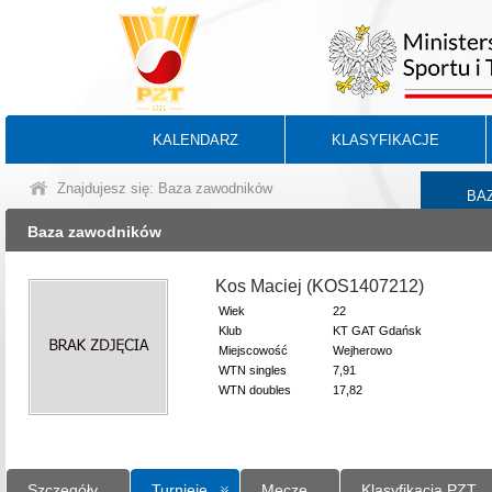
KALENDARZ
KLASYFIKACJE
Znajdujesz się: Baza zawodników
BA
Baza zawodników
Kos Maciej (KOS1407212)
Wiek
22
Klub
KT GAT Gdańsk
Miejscowość
Wejherowo
WTN singles
7,91
WTN doubles
17,82
Szczegóły
Turnieje
Mecze
Klasyfikacja PZT