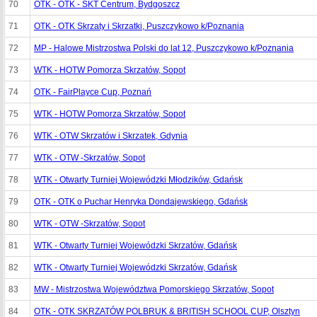
70
OTK - OTK - SKT Centrum, Bydgoszcz
71
OTK - OTK Skrzaty i Skrzatki, Puszczykowo k/Poznania
72
MP - Halowe Mistrzostwa Polski do lat 12, Puszczykowo k/Poznania
73
WTK - HOTW Pomorza Skrzatów, Sopot
74
OTK - FairPlayce Cup, Poznań
75
WTK - HOTW Pomorza Skrzatów, Sopot
76
WTK - OTW Skrzatów i Skrzatek, Gdynia
77
WTK - OTW -Skrzatów, Sopot
78
WTK - Otwarty Turniej Wojewódzki Młodzików, Gdańsk
79
OTK - OTK o Puchar Henryka Dondajewskiego, Gdańsk
80
WTK - OTW -Skrzatów, Sopot
81
WTK - Otwarty Turniej Wojewódzki Skrzatów, Gdańsk
82
WTK - Otwarty Turniej Wojewódzki Skrzatów, Gdańsk
83
MW - Mistrzostwa Województwa Pomorskiego Skrzatów, Sopot
84
OTK - OTK SKRZATÓW POLBRUK & BRITISH SCHOOL CUP, Olsztyn