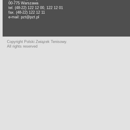
00-775 Warszawa
tel. (48-22) 122 12 00, 122 12 01
fax. (48-22) 122 12 11
e-mail: pzt@pzt.pl
Copyright Polski Związek Tenisowy.
All rights reserved