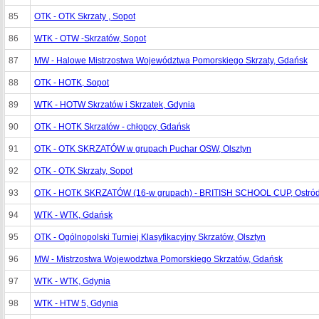
85
OTK - OTK Skrzaty , Sopot
86
WTK - OTW -Skrzatów, Sopot
87
MW - Halowe Mistrzostwa Województwa Pomorskiego Skrzaty, Gdańsk
88
OTK - HOTK, Sopot
89
WTK - HOTW Skrzatów i Skrzatek, Gdynia
90
OTK - HOTK Skrzatów - chłopcy, Gdańsk
91
OTK - OTK SKRZATÓW w grupach Puchar OSW, Olsztyn
92
OTK - OTK Skrzaty, Sopot
93
OTK - HOTK SKRZATÓW (16-w grupach) - BRITISH SCHOOL CUP, Ostró
94
WTK - WTK, Gdańsk
95
OTK - Ogólnopolski Turniej Klasyfikacyjny Skrzatów, Olsztyn
96
MW - Mistrzostwa Wojewodztwa Pomorskiego Skrzatów, Gdańsk
97
WTK - WTK, Gdynia
98
WTK - HTW 5, Gdynia