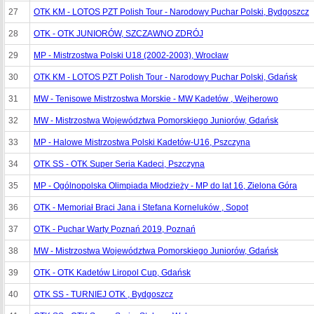
27
OTK KM - LOTOS PZT Polish Tour - Narodowy Puchar Polski, Bydgoszcz
28
OTK - OTK JUNIORÓW, SZCZAWNO ZDRÓJ
29
MP - Mistrzostwa Polski U18 (2002-2003), Wrocław
30
OTK KM - LOTOS PZT Polish Tour - Narodowy Puchar Polski, Gdańsk
31
MW - Tenisowe Mistrzostwa Morskie - MW Kadetów , Wejherowo
32
MW - Mistrzostwa Województwa Pomorskiego Juniorów, Gdańsk
33
MP - Halowe Mistrzostwa Polski Kadetów-U16, Pszczyna
34
OTK SS - OTK Super Seria Kadeci, Pszczyna
35
MP - Ogólnopolska Olimpiada Młodzieży - MP do lat 16, Zielona Góra
36
OTK - Memoriał Braci Jana i Stefana Korneluków , Sopot
37
OTK - Puchar Warty Poznań 2019, Poznań
38
MW - Mistrzostwa Województwa Pomorskiego Juniorów, Gdańsk
39
OTK - OTK Kadetów Liropol Cup, Gdańsk
40
OTK SS - TURNIEJ OTK , Bydgoszcz