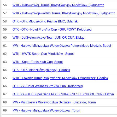
56
WTK - Halowy Woj. Turniej Klasyfikacyjny Młodzików, Bydgoszcz
57
WTK - Halowy Wojewódzki Turniej Klasyfikacyjny Młodzików, Bydgoszcz
58
OTK - OTK Młodzików o Puchar BMC, Gdańsk
59
OTK - OTK - Hotel Pro-Vita Cup - GRUPOWY, Kołobrzeg
60
WTK - JetSystem Active Team JUNIOR CUP, Elbląg
61
MW - Halowe Mistrzostwa Województwa Pomorskiego Młodzik, Sopot
62
WTK - HWTK Sopot Cup Młodzików , Sopot
63
WTK - Sopot Tenis Klub Cup, Sopot
64
OTK - OTK Młodzików (chłopcy), Gdańsk
65
WTK - Otwarty Turniej Wojewódzki Młodzików i Młodziczek, Gdańsk
66
OTK SS - Hotel Wellness ProVita Cup , Kołobrzeg
67
OTK SS - OTK Super Seria POLBRUK&BRITISH SCHOOL CUP, Olsztyn
68
MW - Mistrzostwa Województwa Skrzatek i Skrzatów, Toruń
69
MW - Halowe Mistrzostwa Województwa , Toruń