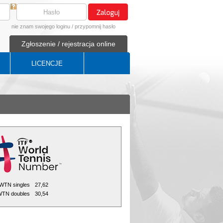
nie znam swojego loginu
/
przypomnij hasło
Zgłoszenie / rejestracja online
LICENCJE
WTN singles
27,62
TN doubles
30,54