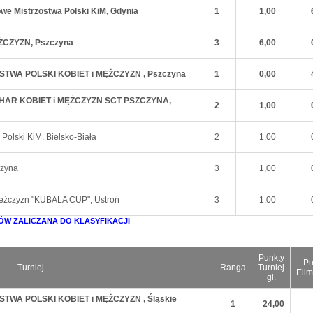
owe Mistrzostwa Polski KiM, Gdynia
1
1,00
ĘŻCZYZN, Pszczyna
3
6,00
OSTWA POLSKI KOBIET i MĘŻCZYZN , Pszczyna
1
0,00
UCHAR KOBIET i MĘŻCZYZN SCT PSZCZYNA,
2
1,00
Polski KiM, Bielsko-Biała
2
1,00
czyna
3
1,00
 Meżczyzn "KUBALA CUP", Ustroń
3
1,00
ÓW ZALICZANA DO KLASYFIKACJI
Punkty
Pu
Turniej
Ranga
Turniej
Elim
gł.
OSTWA POLSKI KOBIET i MĘŻCZYZN , Śląskie
1
24,00