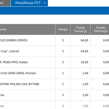
ze
Klasyfikacja PZT
Punkty
Punkty
rniej
Ranga
Turniej gł.
Eliminacje
ÓW, SZCZAWNO ZDRÓJ
3
64,00
0,00
ń Cup", Ustroń
3
64,00
0,00
IA TENIS PRO, Kalisz
3
18,00
0,00
ki U18 (2008-2009), Poznań
1
1,00
6,00
RZOSTWA POLSKI U18, BYTOM
1
1,00
6,00
yna
3
1,00
0,00
ica
3
1,00
0,00