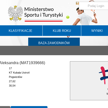
KLASYFIKACJE
KLUB ROKU
WYNIKI
BAZA ZAWODNIKÓW
 Aleksandra (MAT1939666)
17
KT Kubala Ustroń
Pogwizdów
27,62
30,54
W