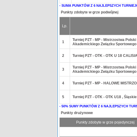
- SUMA PUNKTÓW Z 6 NAJLEPSZYCH TURNIEJ
Punkty zdobyte w grze podwójnej
Lp.
Turniej PZT - MP - Mistrzostwa Pols
1
Akademickiego Związku Sportowego
2
Turniej PZT - OTK - OTK U 18 CALIS
Turniej PZT - MP - Mistrzostwa Pols
3
Akademickiego Związku Sportowego
4
Turniej PZT - MP - HALOWE MISTRZ
5
Turniej PZT - OTK - OTK U18 , Śląsk
- 50% SUMY PUNKTÓW Z 6 NAJLEPSZYCH TUR
Punkty drużynowe
Punkty zdobyte w grze pojedynczej