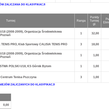
ÓW ZALICZANA DO KLASYFIKACJI
Punkty
Pu
Turniej
Ranga
Turniej
Elim
gł.
ki U18 (2008-2009), Organizacja Środowiskowa
1
32,00
 Poznań
IA TENIS PRO, Klub Sportowy CALISIA TENIS PRO
3
18,00
ki U18 (2008-2009), Organizacja Środowiskowa
1
1,00
 Poznań
OSTWA POLSKI U18, KS Górnik Bytom
1
1,00
ie Centrum Tenisa Pszczyna
3
1,00
NIEJÓW ZALICZANYCH DO KLASYFIKACJI
0,00