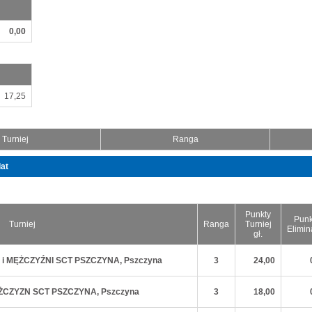
0,00
17,25
Turniej
Ranga
lat
Punkty
Punk
Turniej
Ranga
Turniej
Elimin
gł.
TY i MĘŻCZYŹNI SCT PSZCZYNA, Pszczyna
3
24,00
 MĘŻCZYZN SCT PSZCZYNA, Pszczyna
3
18,00