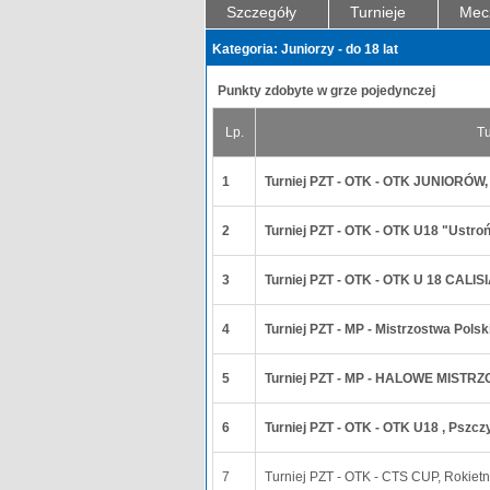
Szczegóły
Turnieje
Mec
Kategoria: Juniorzy - do 18 lat
Punkty zdobyte w grze pojedynczej
Lp.
Tu
1
Turniej PZT - OTK - OTK JUNIOR
2
Turniej PZT - OTK - OTK U18 "Ustro
3
Turniej PZT - OTK - OTK U 18 CALIS
4
Turniej PZT - MP - Mistrzostwa Pols
5
Turniej PZT - MP - HALOWE MIST
6
Turniej PZT - OTK - OTK U18 , Pszcz
7
Turniej PZT - OTK - CTS CUP, Rokietn