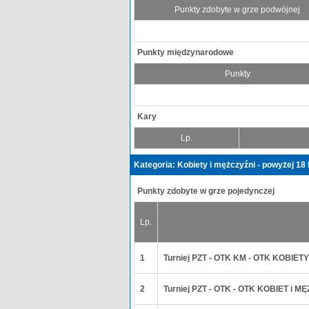
Punkty zdobyte w grze podwójnej
Punkty międzynarodowe
Punkty
Kary
Lp.
Kategoria: Kobiety i mężczyźni - powyżej 18 
Punkty zdobyte w grze pojedynczej
Lp.
1
Turniej PZT - OTK KM - OTK KOBIE
2
Turniej PZT - OTK - OTK KOBIET i