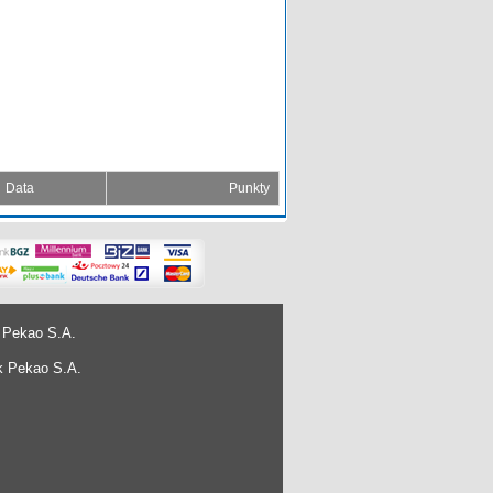
Data
Punkty
 Pekao S.A.
k Pekao S.A.