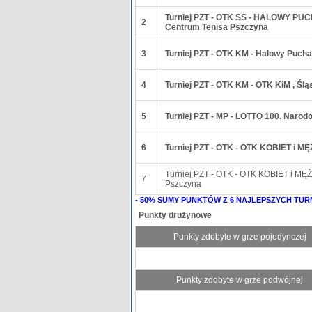
Turniej PZT - OTK SS - HALOWY PU
2
Centrum Tenisa Pszczyna
3
Turniej PZT - OTK KM - Halowy Pucha
4
Turniej PZT - OTK KM - OTK KiM , Śl
5
Turniej PZT - MP - LOTTO 100. Narod
6
Turniej PZT - OTK - OTK KOBIET i M
Turniej PZT - OTK - OTK KOBIET i M
7
Pszczyna
- 50% SUMY PUNKTÓW Z 6 NAJLEPSZYCH TUR
Punkty drużynowe
Punkty zdobyte w grze pojedynczej
Punkty zdobyte w grze podwójnej