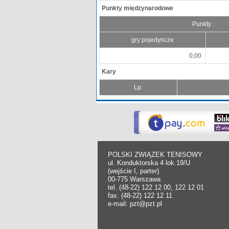
Punkty międzynarodowe
Punkty
gry pojedyncze
0,00
Kary
Lp.
POLSKI ZWIĄZEK TENISOWY
ul. Konduktorska 4 lok.19/U
(wejście I, parter).
00-775 Warszawa
tel. (48-22) 122 12 00, 122 12 01
fax. (48-22) 122 12 11
e-mail: pzt@pzt.pl