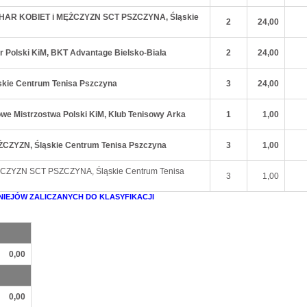
CHAR KOBIET i MĘŻCZYZN SCT PSZCZYNA, Śląskie
2
24,00
r Polski KiM, BKT Advantage Bielsko-Biała
2
24,00
ąskie Centrum Tenisa Pszczyna
3
24,00
owe Mistrzostwa Polski KiM, Klub Tenisowy Arka
1
1,00
ĘŻCZYZN, Śląskie Centrum Tenisa Pszczyna
3
1,00
ĘŻCZYZN SCT PSZCZYNA, Śląskie Centrum Tenisa
3
1,00
NIEJÓW ZALICZANYCH DO KLASYFIKACJI
0,00
0,00