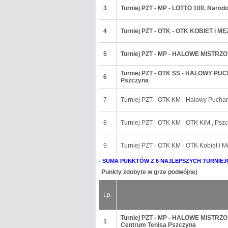
3
Turniej PZT - MP - LOTTO 100. Narod
4
Turniej PZT - OTK - OTK KOBIET i M
5
Turniej PZT - MP - HALOWE MISTRZ
Turniej PZT - OTK SS - HALOWY P
6
Pszczyna
7
Turniej PZT - OTK KM - Halowy Puchar 
8
Turniej PZT - OTK KM - OTK KiM , Psz
9
Turniej PZT - OTK KM - OTK Kobiet i
- SUMA PUNKTÓW Z 6 NAJLEPSZYCH TURNIEJ
Punkty zdobyte w grze podwójnej
Lp.
Turniej PZT - MP - HALOWE MISTRZ
1
Centrum Tenisa Pszczyna