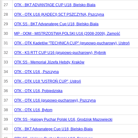
27
OTK - BKT ADVANTAGE CUP U18, Bielsko-Biała
28
OTK - OTK U16 (KADECI) SCT PSZCZYNA, Pszczyna
29
OTK SS - BKT Advanatege Cup U18, Bielsko-Biała
30
MP - OOM - MISTRZOSTWA POLSKI U16 (2008-2009), Zamość
31
OTK - OTK Kadetów "TECHNICA CUP" (grupowo-pucharowy), Ustroń
32
OTK - KS RTT CUP U16 (grupowo-pucharowy), Rybnik
33
OTK SS - Memoriał Józefa Hebdy, Kraków
34
OTK - OTK U16 , Pszczyna
35
OTK - OTK U18 "USTROŃ CUP", Ustroń
36
OTK - OTK U16, Pobiedziska
37
OTK - OTK U16 (grupowo-pucharowy), Pszczyna
38
OTK - OTK U16, Bytom
39
OTK SS - Halowy Puchar Polski U16, Grodzisk Mazowiecki
40
OTK - BKT Advanatege Cup U18, Bielsko-Biała