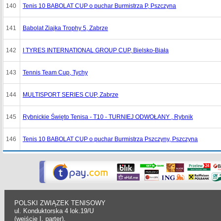
140
Tenis 10 BABOLAT CUP o puchar Burmistrza P, Pszczyna
141
Babolat Ziajka Trophy 5, Zabrze
142
I TYRES INTERNATIONAL GROUP CUP, Bielsko-Biała
143
Tennis Team Cup, Tychy
144
MULTISPORT SERIES CUP, Zabrze
145
Rybnickie Święto Tenisa - T10 - TURNIEJ ODWOŁANY , Rybnik
146
Tenis 10 BABOLAT CUP o puchar Burmistrza Pszczyny, Pszczyna
POLSKI ZWIĄZEK TENISOWY
ul. Konduktorska 4 lok.19/U
(wejście I, parter).