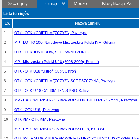
Szczegóły
Turnieje
Mecze
Klasyfikacja PZT
Lista turniejów
Lp.
Nazwa turnieju
1
OTK - OTK KOBIET i MĘŻCZYZN, Pszczyna
2
MP - LOTTO 100. Narodowe Mistrzostwa Polski KiM, Gdynia
3
OTK - OTK JUNIORÓW, SZCZAWNO ZDRÓJ
4
MP - Mistrzostwa Polski U18 (2008-2009), Poznań
5
OTK - OTK U18 "Ustroń Cup", Ustroń
6
OTK - OTK KOBIET i MĘŻCZYZN SCT PSZCZYNA, Pszczyna
7
OTK - OTK U 18 CALISIA TENIS PRO, Kalisz
8
MP - HALOWE MISTRZOSTWA POLSKI KOBIET i MĘŻCZYZN , Pszczyna
9
OTK - OTK U18 , Pszczyna
10
OTK KM - OTK KiM , Pszczyna
11
MP - HALOWE MISTRZOSTWA POLSKI U18, BYTOM
12
OTK SS - HALOWY PUCHAR KOBIET i MĘŻCZYZN SCT PSZCZYNA, Psz