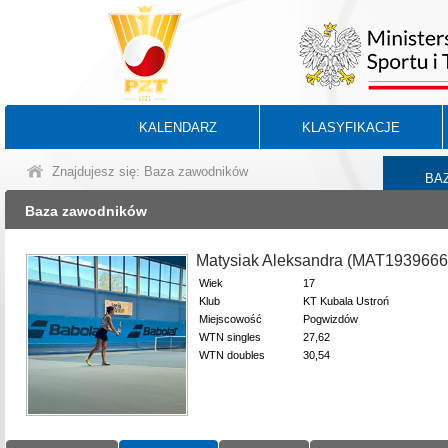
KALENDARZ
KLASYFIKACJE
Znajdujesz się: Baza zawodników
BA
Baza zawodników
Matysiak Aleksandra (MAT1939666
Wiek
17
Klub
KT Kubala Ustroń
Miejscowość
Pogwizdów
WTN singles
27,62
WTN doubles
30,54