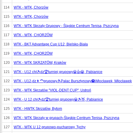
114
WTK - WTK, Chorzów
115
WTK - WTK, Chorzów
116
WTK - WTK Skrzaty Grupowy - Śląskie Centrum Tenisa, Pszczyna
117
WTK - WTK, CHORZÓW
118
WTK - BKT Advantage Cup U12, Bielsko-Biała
119
WTK - WTK, CHORZÓW
120
WTK - WTK SKRZATÓW, Kraków
121
WTK - U12 chł🎾dz🏆turniej grupowy😀👍😀, Pabianice
122
WTK - U12-dz👩‍🦰grupowy🎾Pałac Bursztynowy🏨Włocławek, Włocławek
123
WTK - WTK Skrzatów "VIOL-DENT CUP", Ustroń
124
WTK - U 12 chł🎾dz🏆turniej grupowy😀🎾👋, Pabianice
125
WTK - HWTK Skrzatów, Bytom
126
WTK - WTK Skrzaty w grupach-Śląskie Centrum Tenisa, Pszczyna
127
WTK - WTK U 12 grupowo-pucharowy, Tychy