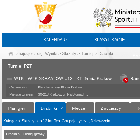
KALENDARZ
KLASYFIKACJE
Znajdujesz się:
Wyniki
>
Skrzaty
>
Turniej
> Drabinki
BA
Turniej PZT
WTK - WTK SKRZATÓW U12 - KT Błonia Kraków
Ran
5
Organizator:
Klub Tenisowy Błonia Kraków
Miejsce turnieju:
30-213 Kraków, ul. Na Błoniach 1
Plan gier
Drabinki
Mecze
Zwycięzcy
R
Kategoria: Skrzaty - do 12 lat. Typ: Gra pojedyncza; Dziewczęta
Drabinka - Turniej główny