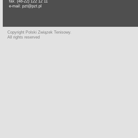
fax. (48-22) 122 12 11
e-mail: pzt@pzt.pl
Copyright Polski Związek Tenisowy.
All rights reserved