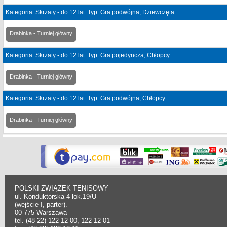
Kategoria: Skrzaty - do 12 lat. Typ: Gra podwójna; Dziewczęta
Drabinka - Turniej główny
Kategoria: Skrzaty - do 12 lat. Typ: Gra pojedyncza; Chłopcy
Drabinka - Turniej główny
Kategoria: Skrzaty - do 12 lat. Typ: Gra podwójna; Chłopcy
Drabinka - Turniej główny
POLSKI ZWIĄZEK TENISOWY
ul. Konduktorska 4 lok.19/U
(wejście I, parter).
00-775 Warszawa
tel. (48-22) 122 12 00, 122 12 01