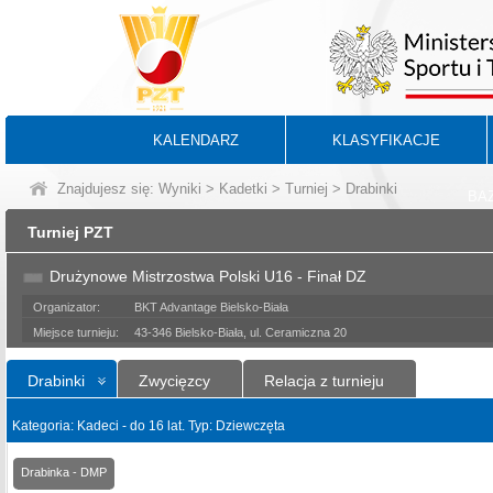
KALENDARZ
KLASYFIKACJE
Znajdujesz się:
Wyniki
>
Kadetki
>
Turniej
> Drabinki
BA
Turniej PZT
Drużynowe Mistrzostwa Polski U16 - Finał DZ
Organizator:
BKT Advantage Bielsko-Biała
Miejsce turnieju:
43-346 Bielsko-Biała, ul. Ceramiczna 20
Drabinki
Zwycięzcy
Relacja z turnieju
Kategoria: Kadeci - do 16 lat. Typ: Dziewczęta
Drabinka - DMP