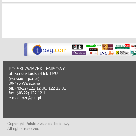
POLSKI ZWIĄZEK TENISOWY
ul. Konduktorska 4 lok.19/U
(wejście I, parter).
00-775 Warszawa
tel. (48-22) 122 12 00, 122 12 01
fax. (48-22) 122 12 11
e-mail: pzt@pzt.pl
Copyright Polski Związek Tenisowy.
All rights reserved