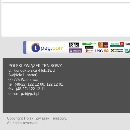
POLSKI ZWIĄZEK TENISOWY
ul. Konduktorska 4 lok.19/U
(wejście I, parter).
00-775 Warszawa
tel. (48-22) 122 12 00, 122 12 01
fax. (48-22) 122 12 11
e-mail: pzt@pzt.pl
Copyright Polski Związek Tenisowy.
All rights reserved