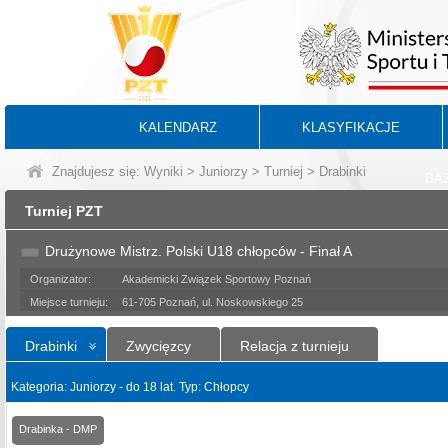
KALENDARZ
KLASYFIKACJE
Znajdujesz się:
Wyniki
>
Juniorzy
>
Turniej
> Drabinki
BA
Turniej PZT
Drużynowe Mistrz. Polski U18 chłopców - Finał A
Organizator:
Akademicki Związek Sportowy Poznań
Miejsce turnieju:
61-705 Poznań, ul. Noskowskiego 25
Drabinki
Zwycięzcy
Relacja z turnieju
Kategoria: Juniorzy - do 18 lat. Typ: Chłopcy
Drabinka - DMP