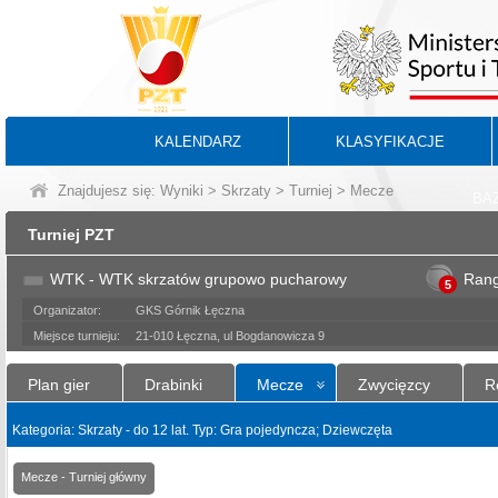
KALENDARZ
KLASYFIKACJE
Znajdujesz się:
Wyniki
>
Skrzaty
>
Turniej
> Mecze
BA
Turniej PZT
WTK - WTK skrzatów grupowo pucharowy
Ran
5
Organizator:
GKS Górnik Łęczna
Miejsce turnieju:
21-010 Łęczna, ul Bogdanowicza 9
Plan gier
Drabinki
Mecze
Zwycięzcy
R
Kategoria: Skrzaty - do 12 lat. Typ: Gra pojedyncza; Dziewczęta
Mecze - Turniej główny