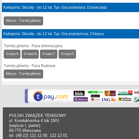
Kategoria: Skrzaty - do 12 lat. Typ: Gra podwójna; Dziewczęta
Mecze - Turniej główny
Kategoria: Skrzaty - do 12 lat. Typ: Gra pojedyncza; Chłopcy
Turniej główny - Faza eliminacyjna
Grupa A
Grupa B
Grupa C
Grupa D
Turniej główny - Faza finałowa
Mecze - Turniej główny
POLSKI ZWIĄZEK TENISOWY
ul. Konduktorska 4 lok.19/U
(wejście I, parter).
00-775 Warszawa
tel. (48-22) 122 12 00, 122 12 01