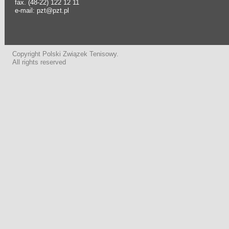
fax. (48-22) 122 12 11
e-mail: pzt@pzt.pl
Copyright Polski Związek Tenisowy.
All rights reserved