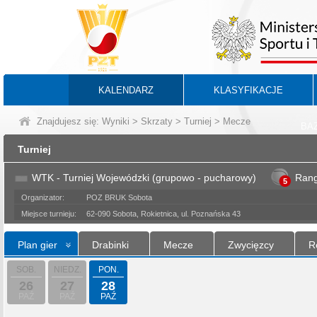
KALENDARZ
KLASYFIKACJE
Znajdujesz się:
Wyniki
>
Skrzaty
>
Turniej
> Mecze
BA
Turniej
WTK - Turniej Wojewódzki (grupowo - pucharowy)
Ran
5
Organizator:
POZ BRUK Sobota
Miejsce turnieju:
62-090 Sobota, Rokietnica, ul. Poznańska 43
Plan gier
Drabinki
Mecze
Zwycięzcy
R
SOB.
NIEDZ.
PON.
26
27
28
PAŹ
PAŹ
PAŹ