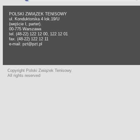
POLSKI ZWIĄZEK TENISOWY
ul. Konduktorska 4 lok.19/U
(wejście I, parter).
00-775 Warszawa
tel. (48-22) 122 12 00, 122 12 01
fax. (48-22) 122 12 11
e-mail: pzt@pzt.pl
Copyright Polski Związek Tenisowy.
All rights reserved