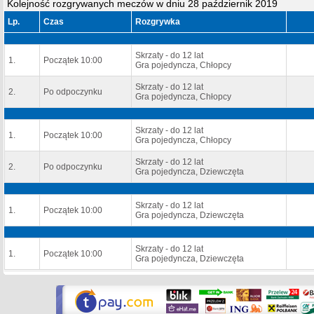
Kolejność rozgrywanych meczów w dniu 28 październik 2019
Lp.
Czas
Rozgrywka
Skrzaty - do 12 lat
1.
Początek 10:00
Gra pojedyncza, Chłopcy
Skrzaty - do 12 lat
2.
Po odpoczynku
Gra pojedyncza, Chłopcy
Skrzaty - do 12 lat
1.
Początek 10:00
Gra pojedyncza, Chłopcy
Skrzaty - do 12 lat
2.
Po odpoczynku
Gra pojedyncza, Dziewczęta
Skrzaty - do 12 lat
1.
Początek 10:00
Gra pojedyncza, Dziewczęta
Skrzaty - do 12 lat
1.
Początek 10:00
Gra pojedyncza, Dziewczęta