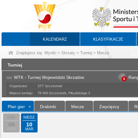
KALENDARZ
KLASYFIKACJE
Znajdujesz się:
Wyniki
>
Skrzaty
>
Turniej
> Mecze
BA
Turniej
WTK - Turniej Wojewódzki Skrzatów
Ran
5
Organizator:
STT Szczecinek
Miejsce turnieju:
78-400 Szczecinek, Piłsudskiego 3
Plan gier
Drabinki
Mecze
Zwycięzcy
R
SOB.
NIEDZ.
09
10
MAR
MAR