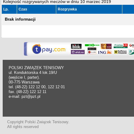
Kolejność rozgrywanych meczów w dniu 10 marzec 2019
Lp.
Czas
Rozgrywka
Brak informacji
POLSKI ZWIĄZEK TENISOWY
ul. Konduktorska 4 lok.19/U
(wejście I, parter).
00-775 Warszawa
tel. (48-22) 122 12 00, 122 12 01
fax. (48-22) 122 12 11
e-mail: pzt@pzt.pl
Copyright Polski Związek Tenisowy.
All rights reserved