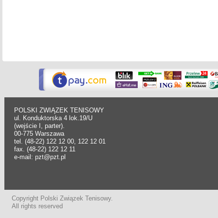
POLSKI ZWIĄZEK TENISOWY
ul. Konduktorska 4 lok.19/U
(wejście I, parter).
00-775 Warszawa
tel. (48-22) 122 12 00, 122 12 01
fax. (48-22) 122 12 11
e-mail: pzt@pzt.pl
Copyright Polski Związek Tenisowy.
All rights reserved