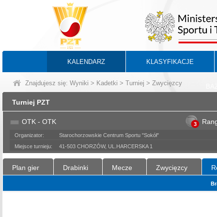
KALENDARZ
KLASYFIKACJE
Znajdujesz się:
Wyniki
>
Kadetki
>
Turniej
> Zwycięzcy
BA
Turniej PZT
OTK - OTK
Ran
3
Organizator:
Starochorzowskie Centrum Sportu "Sokół"
Miejsce turnieju:
41-503 CHORZÓW, UL.HARCERSKA 1
Plan gier
Drabinki
Mecze
Zwycięzcy
R
Br