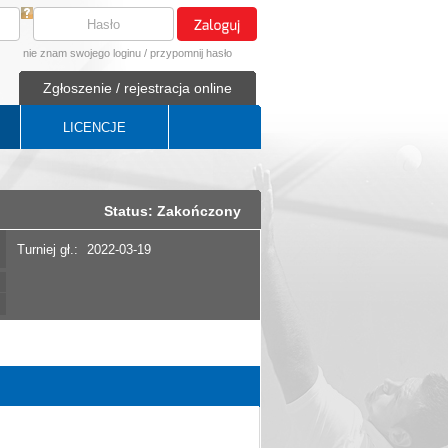
nie znam swojego loginu
/
przypomnij hasło
Zgłoszenie / rejestracja online
LICENCJE
Status: Zakończony
Turniej gł.:
2022-03-19