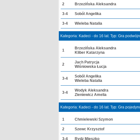
2
Brzezińska Aleksandra
3-4
Soból Angelika
3-4
Wieleba Natalia
Kategoria: Kadeci - do 16 lat. Typ: Gra podwój
Brzezińska Aleksandra
1
Kliber Katarzyna
Jach Patrycja
2
Wiśniowska Łucja
Soból Angelika
3-4
Wieleba Natalia
Wodyk Aleksandra
3-4
Zieniewicz Amelia
Kategoria: Kadeci - do 16 lat. Typ: Gra pojedy
1
Chmielewski Szymon
2
Szewc Krzysztof
3-4
Rydz Mieszko