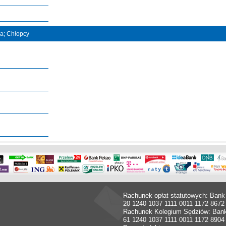
na; Chłopcy
Rachunek opłat statutowych: Bank
20 1240 1037 1111 0011 1172 8672
Rachunek Kolegium Sędziów: Ban
61 1240 1037 1111 0011 1172 8904