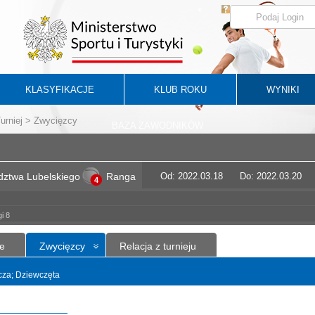
KLASYFIKACJE
KLUB ROKU
WYNIKI
urniej
> Zwycięzcy
BAZA ZAWODNIKÓW
ztwa Lubelskiego
Ranga
Od: 2022.03.18
Do: 2022.03.20
4
i 8
e
Zwycięzcy
Relacja z turnieju
ncza; Dziewczęta