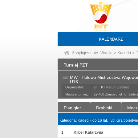
KALENDARZ
Znajdujesz się:
Wyniki
>
Kadetki
>
T
Turniej PZT
MW - Halowe Mistrzostwa Wojewód
U16
Organizator:
ZTT KT Return Zamość
Miejsce turnieju:
22-400 Zamość, ul. Kr. Jadwig
Plan gier
Drabinki
Mecz
Kategoria: Kadeci - do 16 lat. Typ: Gra pojedy
1
Kliber Katarzyna