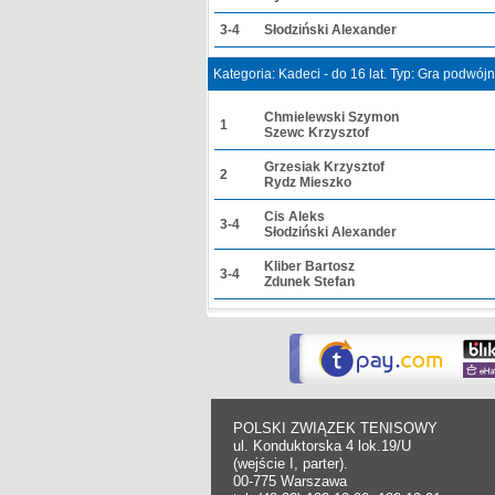
3-4
Słodziński Alexander
Kategoria: Kadeci - do 16 lat. Typ: Gra podwój
Chmielewski Szymon
1
Szewc Krzysztof
Grzesiak Krzysztof
2
Rydz Mieszko
Cis Aleks
3-4
Słodziński Alexander
Kliber Bartosz
3-4
Zdunek Stefan
POLSKI ZWIĄZEK TENISOWY
ul. Konduktorska 4 lok.19/U
(wejście I, parter).
00-775 Warszawa