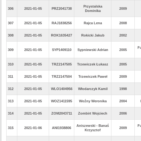
Przystalska
306
2021-01-05
PRZ2041738
2009
Dominika
307
2021-01-05
RAJ1838256
Rajca Lena
2008
308
2021-01-05
ROK1635427
Rokicki Jakub
2002
Fu
309
2021-01-05
SYP1409110
Sypniewski Adrian
2005
310
2021-01-05
TRZ2147505
Trzewiczek Łukasz
2005
311
2021-01-05
TRZ2147504
Trzewiczek Paweł
2009
312
2021-01-05
WLO1404956
Włodarczyk Kamil
1998
313
2021-01-05
WOZ1411595
Woźny Weronika
2004
314
2021-01-05
ZOM2043711
Zombirt Wojciech
2006
Aniszewski - Banaś
Fu
315
2021-01-06
ANI1938806
2009
Krzysztof