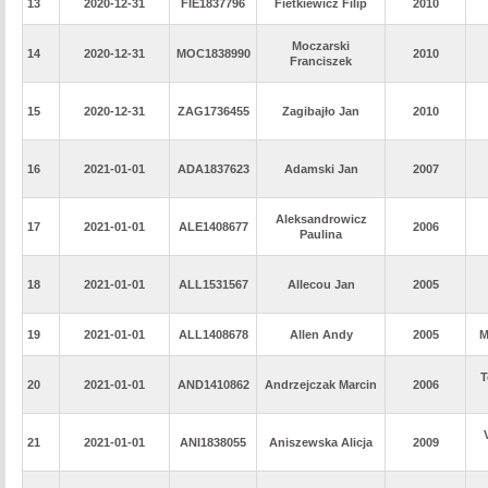
13
2020-12-31
FIE1837796
Fietkiewicz Filip
2010
Moczarski
14
2020-12-31
MOC1838990
2010
Franciszek
15
2020-12-31
ZAG1736455
Zagibajło Jan
2010
16
2021-01-01
ADA1837623
Adamski Jan
2007
Aleksandrowicz
17
2021-01-01
ALE1408677
2006
Paulina
18
2021-01-01
ALL1531567
Allecou Jan
2005
19
2021-01-01
ALL1408678
Allen Andy
2005
M
T
20
2021-01-01
AND1410862
Andrzejczak Marcin
2006
21
2021-01-01
ANI1838055
Aniszewska Alicja
2009