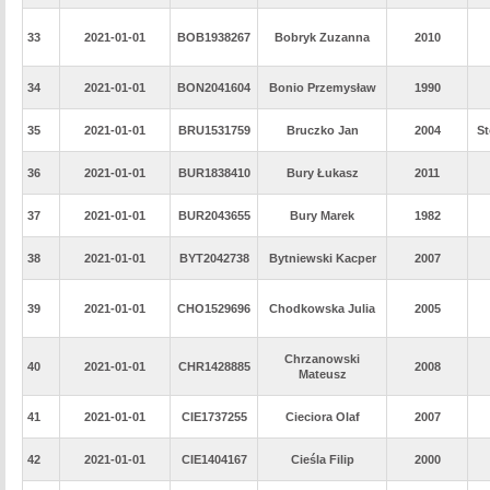
33
2021-01-01
BOB1938267
Bobryk Zuzanna
2010
34
2021-01-01
BON2041604
Bonio Przemysław
1990
35
2021-01-01
BRU1531759
Bruczko Jan
2004
St
36
2021-01-01
BUR1838410
Bury Łukasz
2011
37
2021-01-01
BUR2043655
Bury Marek
1982
38
2021-01-01
BYT2042738
Bytniewski Kacper
2007
39
2021-01-01
CHO1529696
Chodkowska Julia
2005
Chrzanowski
40
2021-01-01
CHR1428885
2008
Mateusz
41
2021-01-01
CIE1737255
Cieciora Olaf
2007
42
2021-01-01
CIE1404167
Cieśla Filip
2000