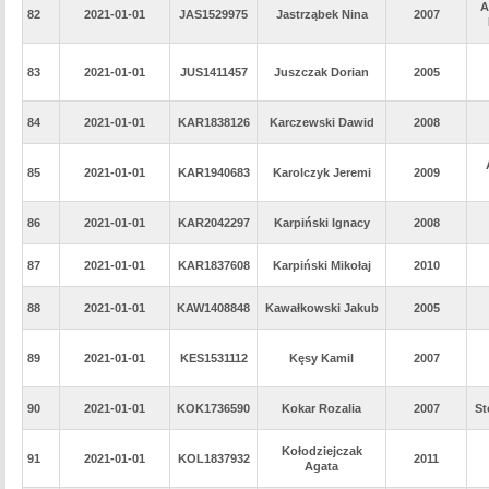
A
82
2021-01-01
JAS1529975
Jastrząbek Nina
2007
83
2021-01-01
JUS1411457
Juszczak Dorian
2005
84
2021-01-01
KAR1838126
Karczewski Dawid
2008
85
2021-01-01
KAR1940683
Karolczyk Jeremi
2009
86
2021-01-01
KAR2042297
Karpiński Ignacy
2008
87
2021-01-01
KAR1837608
Karpiński Mikołaj
2010
88
2021-01-01
KAW1408848
Kawałkowski Jakub
2005
89
2021-01-01
KES1531112
Kęsy Kamil
2007
90
2021-01-01
KOK1736590
Kokar Rozalia
2007
St
Kołodziejczak
91
2021-01-01
KOL1837932
2011
Agata