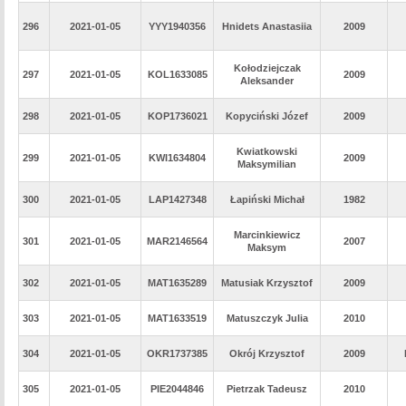
296
2021-01-05
YYY1940356
Hnidets Anastasiia
2009
Kołodziejczak
297
2021-01-05
KOL1633085
2009
Aleksander
298
2021-01-05
KOP1736021
Kopyciński Józef
2009
Kwiatkowski
299
2021-01-05
KWI1634804
2009
Maksymilian
300
2021-01-05
LAP1427348
Łapiński Michał
1982
Marcinkiewicz
301
2021-01-05
MAR2146564
2007
Maksym
302
2021-01-05
MAT1635289
Matusiak Krzysztof
2009
303
2021-01-05
MAT1633519
Matuszczyk Julia
2010
304
2021-01-05
OKR1737385
Okrój Krzysztof
2009
305
2021-01-05
PIE2044846
Pietrzak Tadeusz
2010