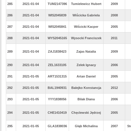
285
2021-01-04
TUM2147396
Tumielewicz Hubert
2009
286
2021-01-04
WIS2045839
Wiścicka Gabriela
2008
287
2021-01-04
WIS2045841
Wiścicki Kacper
2005
288
2021-01-04
WYS2045165
Wysocki Franciszek
2011
289
2021-01-04
ZAJ1838423
Zajas Natalia
2009
290
2021-01-04
ZEL1633105
Zelek Ignacy
2006
291
2021-01-05
ART1531315
Artan Daniel
2005
292
2021-01-05
BAL1940931
Balejko Konstancja
2012
293
2021-01-05
YYY1838056
Bilak Diana
2006
294
2021-01-05
CHE1410419
Chęclewski Jędrzej
2005
295
2021-01-05
GLA1838036
Głąb Michalina
2007
St