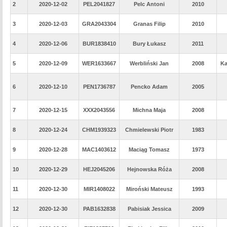
2
2020-12-02
PEL2041827
Pelc Antoni
2010
3
2020-12-03
GRA2043304
Granas Filip
2010
4
2020-12-06
BUR1838410
Bury Łukasz
2011
5
2020-12-09
WER1633667
Werbliński Jan
2008
Ka
6
2020-12-10
PEN1736787
Pencko Adam
2005
7
2020-12-15
XXX2043556
Michna Maja
2008
8
2020-12-24
CHM1939323
Chmielewski Piotr
1983
9
2020-12-28
MAC1403612
Maciąg Tomasz
1973
10
2020-12-29
HEJ2045206
Hejnowska Róża
2008
11
2020-12-30
MIR1408022
Miroński Mateusz
1993
12
2020-12-30
PAB1632838
Pabisiak Jessica
2009