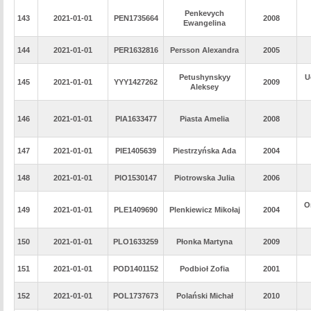
Penkevych
143
2021-01-01
PEN1735664
2008
Ewangelina
144
2021-01-01
PER1632816
Persson Alexandra
2005
Petushynskyy
U
145
2021-01-01
YYY1427262
2009
Aleksey
146
2021-01-01
PIA1633477
Piasta Amelia
2008
147
2021-01-01
PIE1405639
Piestrzyńska Ada
2004
148
2021-01-01
PIO1530147
Piotrowska Julia
2006
O
149
2021-01-01
PLE1409690
Plenkiewicz Mikołaj
2004
150
2021-01-01
PLO1633259
Płonka Martyna
2009
151
2021-01-01
POD1401152
Podbioł Zofia
2001
152
2021-01-01
POL1737673
Polański Michał
2010