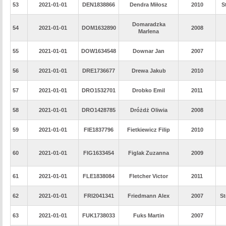
53
2021-01-01
DEN1838866
Dendra Miłosz
2010
S
Domaradzka
54
2021-01-01
DOM1632890
2008
Marlena
55
2021-01-01
DOW1634548
Downar Jan
2007
56
2021-01-01
DRE1736677
Drewa Jakub
2010
57
2021-01-01
DRO1532701
Drobko Emil
2011
58
2021-01-01
DRO1428785
Dróżdż Oliwia
2008
59
2021-01-01
FIE1837796
Fietkiewicz Filip
2010
60
2021-01-01
FIG1633454
Figlak Zuzanna
2009
61
2021-01-01
FLE1838084
Fletcher Victor
2011
62
2021-01-01
FRI2041341
Friedmann Alex
2007
St
63
2021-01-01
FUK1738033
Fuks Martin
2007