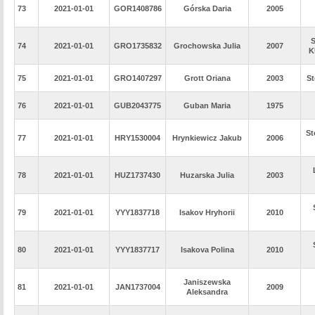
73
2021-01-01
GOR1408786
Górska Daria
2005
74
2021-01-01
GRO1735832
Grochowska Julia
2007
K
75
2021-01-01
GRO1407297
Grott Oriana
2003
St
76
2021-01-01
GUB2043775
Guban Maria
1975
St
77
2021-01-01
HRY1530004
Hrynkiewicz Jakub
2006
78
2021-01-01
HUZ1737430
Huzarska Julia
2003
79
2021-01-01
YYY1837718
Isakov Hryhorii
2010
80
2021-01-01
YYY1837717
Isakova Polina
2010
Janiszewska
81
2021-01-01
JAN1737004
2009
Aleksandra