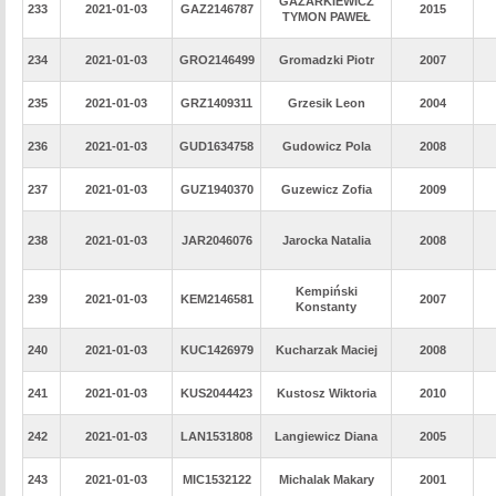
GAZARKIEWICZ
233
2021-01-03
GAZ2146787
2015
TYMON PAWEŁ
234
2021-01-03
GRO2146499
Gromadzki Piotr
2007
235
2021-01-03
GRZ1409311
Grzesik Leon
2004
236
2021-01-03
GUD1634758
Gudowicz Pola
2008
237
2021-01-03
GUZ1940370
Guzewicz Zofia
2009
238
2021-01-03
JAR2046076
Jarocka Natalia
2008
Kempiński
239
2021-01-03
KEM2146581
2007
Konstanty
240
2021-01-03
KUC1426979
Kucharzak Maciej
2008
241
2021-01-03
KUS2044423
Kustosz Wiktoria
2010
242
2021-01-03
LAN1531808
Langiewicz Diana
2005
243
2021-01-03
MIC1532122
Michalak Makary
2001