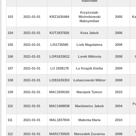
Radosław
Krzyżosiak-
103
2021-01-01
KRZ1635484
Michnikowski
2005
Ka
Maksymilian
104
2021-01-01
KUT1837826
Kuta Jakub
2006
105
2021-01-01
LIS1735580
Lisik Magdalena
2008
106
2021-01-01
LOR1633612
Lorek Wiktoria
2008
107
2021-01-01
LU 1838178
Lu Knapik Emilia
2009
108
2021-01-01
LOB1635353
Łobaczewski Wiktor
2008
109
2021-01-01
MAC1839182
Maciątek Tymon
2010
Fu
110
2021-01-01
MAC1408938
Mackiewicz Jakub
2004
111
2021-01-01
MAL1837834
Małecka Maria
2010
112
2021-01-01
MAR1735925
Marszałek Zuzanna
2008