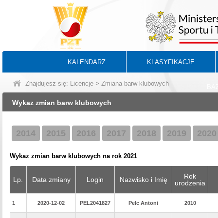
KALENDARZ
KLASYFIKACJE
Znajdujesz się:
Licencje
> Zmiana barw klubowych
BA
Wykaz zmian barw klubowych
2014
2015
2016
2017
2018
2019
2020
Wykaz zmian barw klubowych na rok 2021
Rok
Lp.
Data zmiany
Login
Nazwisko i Imię
urodzenia
1
2020-12-02
PEL2041827
Pelc Antoni
2010