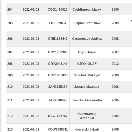
204
2021-01-02
COD1410016
Coddington Marek
2006
205
2021-01-02
FIL1939064
Filipiak Stanisław
2009
206
2021-01-02
GRE1838442
Gregorczyk Judyta
2008
207
2021-01-02
GRY1737985
Gryń Borys
2007
208
2021-01-02
GRY2043149
GRYŃ OLAF
2012
209
2021-01-02
GRZ1635093
Grzebyk Maksym
2009
210
2021-01-02
JAN1635164
Janusz Mateusz
2006
211
2021-01-02
JAR2046075
Jarocka Aleksandra
2005
Kaczmarska
212
2021-01-02
KAC1531757
2004
Weronika
213
2021-01-02
KOW1938311
Kowalski Jakub
2008