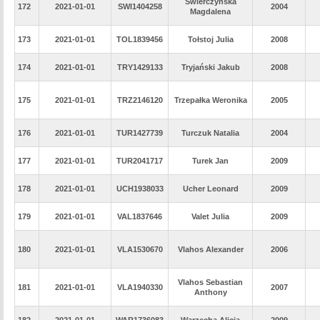
Świerczyńska
172
2021-01-01
SWI1404258
2004
Magdalena
173
2021-01-01
TOL1839456
Tołstoj Julia
2008
174
2021-01-01
TRY1429133
Tryjański Jakub
2008
175
2021-01-01
TRZ2146120
Trzepałka Weronika
2005
176
2021-01-01
TUR1427739
Turczuk Natalia
2004
177
2021-01-01
TUR2041717
Turek Jan
2009
178
2021-01-01
UCH1938033
Ucher Leonard
2009
179
2021-01-01
VAL1837646
Valet Julia
2009
180
2021-01-01
VLA1530670
Vlahos Alexander
2006
Vlahos Sebastian
181
2021-01-01
VLA1940330
2007
Anthony
182
2021-01-01
WAR1736083
Warzecha Alicja
2009