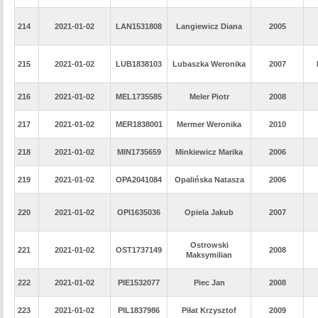
214
2021-01-02
LAN1531808
Langiewicz Diana
2005
215
2021-01-02
LUB1838103
Lubaszka Weronika
2007
216
2021-01-02
MEL1735585
Meler Piotr
2008
217
2021-01-02
MER1838001
Mermer Weronika
2010
218
2021-01-02
MIN1735659
Minkiewicz Marika
2006
219
2021-01-02
OPA2041084
Opalińska Natasza
2006
220
2021-01-02
OPI1635036
Opiela Jakub
2007
Ostrowski
221
2021-01-02
OST1737149
2008
Maksymilian
222
2021-01-02
PIE1532077
Piec Jan
2008
223
2021-01-02
PIL1837986
Piłat Krzysztof
2009