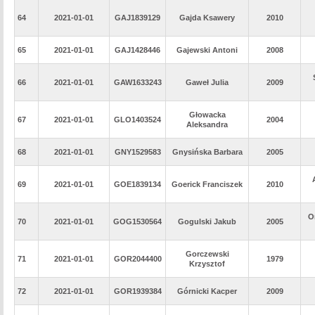
64
2021-01-01
GAJ1839129
Gajda Ksawery
2010
65
2021-01-01
GAJ1428446
Gajewski Antoni
2008
66
2021-01-01
GAW1633243
Gaweł Julia
2009
Głowacka
67
2021-01-01
GLO1403524
2004
Aleksandra
68
2021-01-01
GNY1529583
Gnysińska Barbara
2005
69
2021-01-01
GOE1839134
Goerick Franciszek
2010
O
70
2021-01-01
GOG1530564
Gogulski Jakub
2005
Gorczewski
71
2021-01-01
GOR2044400
1979
Krzysztof
72
2021-01-01
GOR1939384
Górnicki Kacper
2009