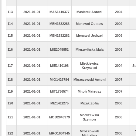
113
2021-01-01
MAS1410377
Masierek Antoni
2004
114
2021-01-01
MEN1532283
Mencwel Gustaw
2009
115
2021-01-01
MEN1532282
Mencwel Jędrzej
2009
116
2021-01-01
MIE2045852
Mierzwińska Maja
2009
Miętkiewicz
117
2021-01-01
MIE1410198
2004
St
Krzysztof
118
2021-01-01
MIG1426784
Migaczewski Antoni
2007
119
2021-01-01
MIT1736574
Mitoń Mateusz
2007
120
2021-01-01
MIZ1411275
Mizak Zofia
2006
Modrzewski
121
2021-01-01
MOD2043979
2006
Szymon
Mrozkowiak
122
2021-01-01
MRO1634945
2008
Michalina