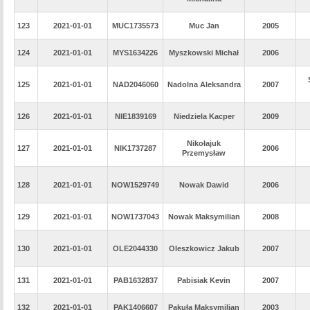
123
2021-01-01
MUC1735573
Muc Jan
2005
124
2021-01-01
MYS1634226
Myszkowski Michał
2006
125
2021-01-01
NAD2046060
Nadolna Aleksandra
2007
126
2021-01-01
NIE1839169
Niedziela Kacper
2009
Nikołajuk
127
2021-01-01
NIK1737287
2006
Przemysław
128
2021-01-01
NOW1529749
Nowak Dawid
2006
129
2021-01-01
NOW1737043
Nowak Maksymilian
2008
130
2021-01-01
OLE2044330
Oleszkowicz Jakub
2007
131
2021-01-01
PAB1632837
Pabisiak Kevin
2007
132
2021-01-01
PAK1406607
Pakuła Maksymilian
2003