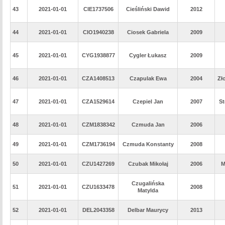
43
2021-01-01
CIE1737506
Cieśliński Dawid
2012
44
2021-01-01
CIO1940238
Ciosek Gabriela
2009
45
2021-01-01
CYG1938877
Cygler Łukasz
2009
46
2021-01-01
CZA1408513
Czapulak Ewa
2004
Zł
47
2021-01-01
CZA1529614
Czepiel Jan
2007
St
48
2021-01-01
CZM1838342
Czmuda Jan
2006
49
2021-01-01
CZM1736194
Czmuda Konstanty
2008
50
2021-01-01
CZU1427269
Czubak Mikołaj
2006
M
Czugalińska
51
2021-01-01
CZU1633478
2008
Matylda
52
2021-01-01
DEL2043358
Delbar Maurycy
2013