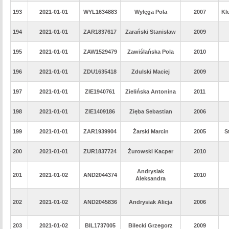
193
2021-01-01
WYL1634883
Wylęga Pola
2007
Kl
194
2021-01-01
ZAR1837617
Zarański Stanisław
2009
195
2021-01-01
ZAW1529479
Zawiślańska Pola
2010
196
2021-01-01
ZDU1635418
Zdulski Maciej
2009
197
2021-01-01
ZIE1940761
Zielińska Antonina
2011
198
2021-01-01
ZIE1409186
Zięba Sebastian
2006
199
2021-01-01
ZAR1939904
Żarski Marcin
2005
S
200
2021-01-01
ZUR1837724
Żurowski Kacper
2010
Andrysiak
201
2021-01-02
AND2044374
2010
Aleksandra
202
2021-01-02
AND2045836
Andrysiak Alicja
2006
203
2021-01-02
BIL1737005
Bilecki Grzegorz
2009