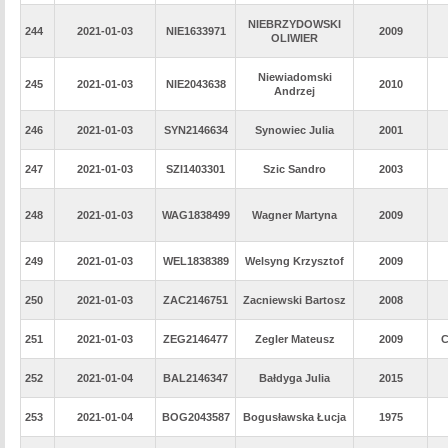
NIEBRZYDOWSKI
244
2021-01-03
NIE1633971
2009
OLIWIER
Niewiadomski
245
2021-01-03
NIE2043638
2010
Andrzej
246
2021-01-03
SYN2146634
Synowiec Julia
2001
247
2021-01-03
SZI1403301
Szic Sandro
2003
248
2021-01-03
WAG1838499
Wagner Martyna
2009
249
2021-01-03
WEL1838389
Welsyng Krzysztof
2009
250
2021-01-03
ZAC2146751
Zacniewski Bartosz
2008
251
2021-01-03
ZEG2146477
Zegler Mateusz
2009
C
252
2021-01-04
BAL2146347
Bałdyga Julia
2015
253
2021-01-04
BOG2043587
Bogusławska Łucja
1975