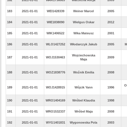
183
2021-01-01
WEI1428339
Weiner Marcel
2005
184
2021-01-01
WIE1838090
Wielgus Oskar
2012
185
2021-01-01
WIK1406522
Wika Mateusz
2001
186
2021-01-01
WLO1427252
Włodarczyk Jakub
2005
M
Wojciechowska
187
2021-01-01
WOJ1530463
2009
Maja
188
2021-01-01
WOZ1838776
Woźnik Emilia
2008
O
189
2021-01-01
WOJ1428915
Wójcik Yann
1996
190
2021-01-01
WRO1404169
Wróbel Klaudia
1998
191
2021-01-01
WRO1532337
Wróbel Maja
2008
192
2021-01-01
WYG1401831
Wygonowska Pola
2003