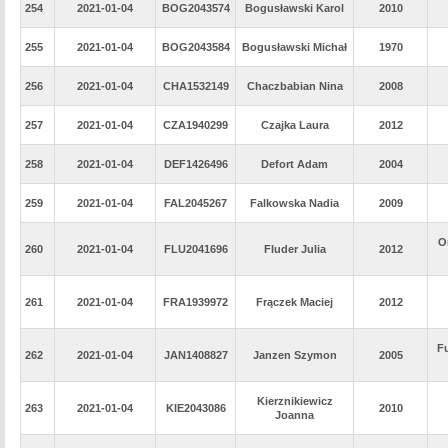
254
2021-01-04
BOG2043574
Bogusławski Karol
2010
255
2021-01-04
BOG2043584
Bogusławski Michał
1970
256
2021-01-04
CHA1532149
Chaczbabian Nina
2008
257
2021-01-04
CZA1940299
Czajka Laura
2012
258
2021-01-04
DEF1426496
Defort Adam
2004
259
2021-01-04
FAL2045267
Falkowska Nadia
2009
O
260
2021-01-04
FLU2041696
Fluder Julia
2012
261
2021-01-04
FRA1939972
Frączek Maciej
2012
Fu
262
2021-01-04
JAN1408827
Janzen Szymon
2005
Kierznikiewicz
263
2021-01-04
KIE2043086
2010
Joanna