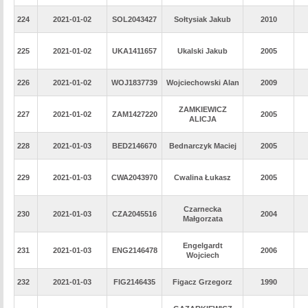
224
2021-01-02
SOL2043427
Sołtysiak Jakub
2010
225
2021-01-02
UKA1411657
Ukalski Jakub
2005
226
2021-01-02
WOJ1837739
Wojciechowski Alan
2009
ZAMKIEWICZ
227
2021-01-02
ZAM1427220
2005
ALICJA
228
2021-01-03
BED2146670
Bednarczyk Maciej
2005
229
2021-01-03
CWA2043970
Cwalina Łukasz
2005
Czarnecka
230
2021-01-03
CZA2045516
2004
Małgorzata
Engelgardt
231
2021-01-03
ENG2146478
2006
Wojciech
232
2021-01-03
FIG2146435
Figacz Grzegorz
1990