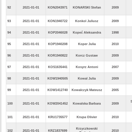
92
2021-01-01
KON2043971
KONARSKI Stefan
2009
93
2021-01-01
KON1940722
Konkol Juliusz
2009
94
2021-01-01
KOP2046028
Kopeć Aleksandra
1998
95
2021-01-01
KOP1940208
Koper Julia
2010
96
2021-01-01
KOR1940822
Korcz Gustaw
2009
97
2021-01-01
KOS1635441
Kosyrz Antoni
2007
98
2021-01-01
KOW1940505
Kowal Julia
2009
99
2021-01-01
KOW1412740
Kowalczyk Mateusz
2005
100
2021-01-01
KOW2041452
Kowalska Barbara
2009
101
2021-01-01
KRU1735577
Krupa Olivier
2010
Krzyczkowski
102
2021-01-01
KRZ1837699
2010