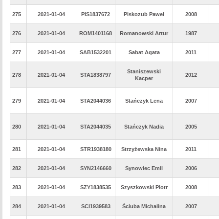
275
2021-01-04
PIS1837672
Piskozub Paweł
2008
276
2021-01-04
ROM1401168
Romanowski Artur
1987
277
2021-01-04
SAB1532201
Sabat Agata
2011
Staniszewski
278
2021-01-04
STA1838797
2012
Kacper
279
2021-01-04
STA2044036
Stańczyk Lena
2007
280
2021-01-04
STA2044035
Stańczyk Nadia
2005
281
2021-01-04
STR1938180
Strzyżewska Nina
2011
282
2021-01-04
SYN2146660
Synowiec Emil
2006
283
2021-01-04
SZY1838535
Szyszkowski Piotr
2008
284
2021-01-04
SCI1939583
Ściuba Michalina
2007