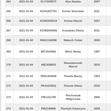
264
2021-01-04
KLY1530573
Kłys Natalia
2007
265
2021-01-04
KOH1837761
Kohler Stanisław
2011
266
2021-01-04
KOM1838318
Komar Marcel
2007
267
2021-01-04
KOW2045508
Kowalska Oliwia
2011
268
2021-01-04
MAK2146386
Makuch Oskar
2005
269
2021-01-04
MIT2043992
Mitrić Matija
1987
Niewiadomski
270
2021-01-04
NIE1838503
2010
Marcel
271
2021-01-04
PAR1404566
Parada Maciej
1993
272
2021-01-04
PAS1633011
Passek Oliwia
2010
Piechowiak
273
2021-01-04
PIE1411799
2006
Małgorzata
274
2021-01-04
PIE2146806
Pieniążk Katarzyna
2009