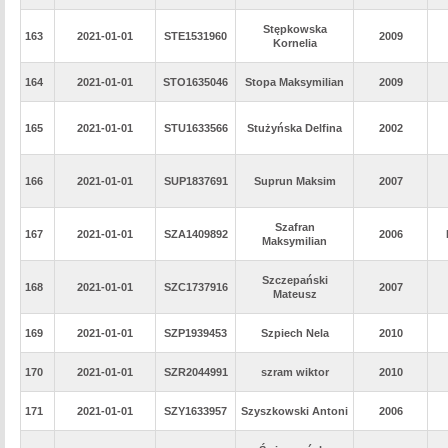
Stępkowska
163
2021-01-01
STE1531960
2009
Kornelia
164
2021-01-01
STO1635046
Stopa Maksymilian
2009
165
2021-01-01
STU1633566
Stużyńska Delfina
2002
166
2021-01-01
SUP1837691
Suprun Maksim
2007
Szafran
167
2021-01-01
SZA1409892
2006
Maksymilian
Szczepański
168
2021-01-01
SZC1737916
2007
Mateusz
169
2021-01-01
SZP1939453
Szpiech Nela
2010
170
2021-01-01
SZR2044991
szram wiktor
2010
171
2021-01-01
SZY1633957
Szyszkowski Antoni
2006