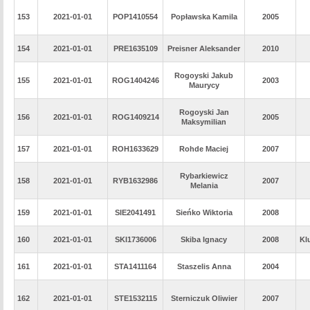
153
2021-01-01
POP1410554
Popławska Kamila
2005
154
2021-01-01
PRE1635109
Preisner Aleksander
2010
Rogoyski Jakub
155
2021-01-01
ROG1404246
2003
Maurycy
Rogoyski Jan
156
2021-01-01
ROG1409214
2005
Maksymilian
157
2021-01-01
ROH1633629
Rohde Maciej
2007
Rybarkiewicz
158
2021-01-01
RYB1632986
2007
Melania
159
2021-01-01
SIE2041491
Sieńko Wiktoria
2008
160
2021-01-01
SKI1736006
Skiba Ignacy
2008
Kl
161
2021-01-01
STA1411164
Staszelis Anna
2004
162
2021-01-01
STE1532115
Sterniczuk Oliwier
2007