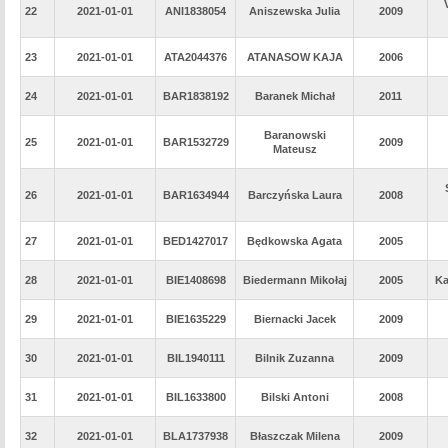
22
2021-01-01
ANI1838054
Aniszewska Julia
2009
23
2021-01-01
ATA2044376
ATANASOW KAJA
2006
24
2021-01-01
BAR1838192
Baranek Michał
2011
Baranowski
25
2021-01-01
BAR1532729
2009
Mateusz
26
2021-01-01
BAR1634944
Barczyńska Laura
2008
27
2021-01-01
BED1427017
Będkowska Agata
2005
28
2021-01-01
BIE1408698
Biedermann Mikołaj
2005
Ka
29
2021-01-01
BIE1635229
Biernacki Jacek
2009
30
2021-01-01
BIL1940111
Bilnik Zuzanna
2009
31
2021-01-01
BIL1633800
Bilski Antoni
2008
32
2021-01-01
BLA1737938
Błaszczak Milena
2009