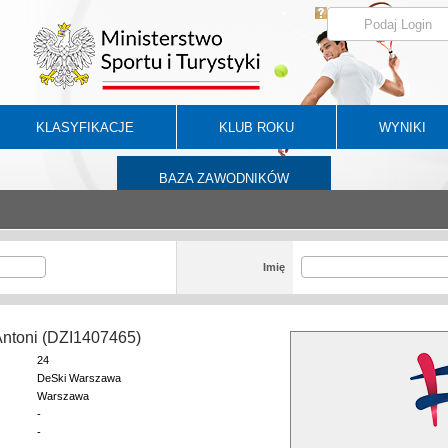
KLASYFIKACJE
KLUB ROKU
WYNIKI
BAZA ZAWODNIKÓW
Imię
Antoni (DZI1407465)
24
DeSki Warszawa
Warszawa
-
-