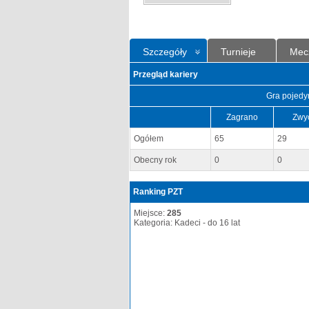
Szczegóły
Turnieje
Mec
Przegląd kariery
Gra pojedy
Zagrano
Zwy
Ogółem
65
29
Obecny rok
0
0
Ranking PZT
Miejsce:
285
Kategoria: Kadeci - do 16 lat