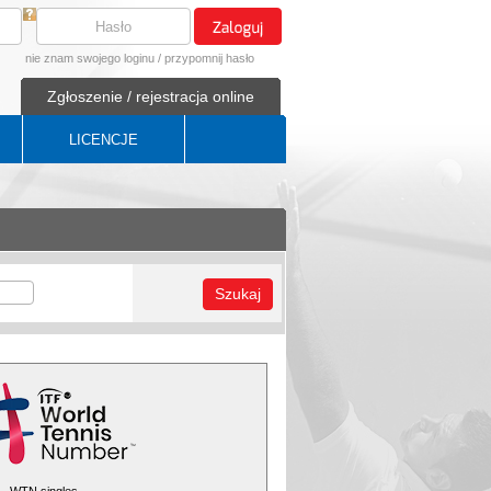
nie znam swojego loginu
/
przypomnij hasło
Zgłoszenie / rejestracja online
LICENCJE
Szukaj