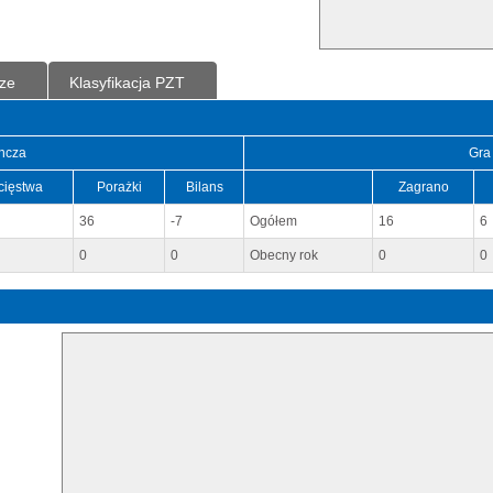
ze
Klasyfikacja PZT
ncza
Gra
cięstwa
Porażki
Bilans
Zagrano
36
-7
Ogółem
16
6
0
0
Obecny rok
0
0