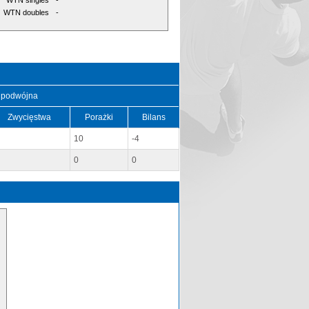
WTN singles
-
WTN doubles
-
 podwójna
Zwycięstwa
Porażki
Bilans
10
-4
0
0